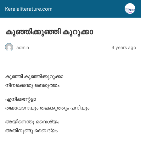
Keralaliterature.com
കുഞ്ഞിക്കുഞ്ഞി കുറുക്കാ
admin
9 years ago
കുഞ്ഞി കുഞ്ഞിക്കുറുക്കാ
നിനക്കെന്തു ബെരുത്തം
എനിക്കന്റേട്ടാ
തലവേദനയും തലക്കുത്തും പനിയും
അയിനെന്തു വൈശ്യം
അതിനുണ്ടു ബൈദ്യം