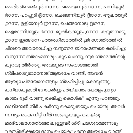
പെരിഞ്ചെല്ലൂർ ൩൦൦൦, പൈയനൂർ ൨൦൦൦, പന്നിയൂർ
൪൦൦൦, പറപ്പൂർ ൫൦൦൦, ചെങ്ങന്നിയൂർ ൫൦൦൦, ആലത്തൂർ
൧൦൦൦, ഉളിയനൂർ ൫൦൦൦, ചെങ്ങനോടു ൫൦൦൦,
ഐരാണിക്കുളം ൪൦൦൦, മൂഷികക്കുളം ൧൦൦൦, കഴുതനാടു
൧൦൦൦ ഇങ്ങിനെ പത്തരഗ്രാമത്തിൽ ൧൪ ഗോത്രത്തിൽ
ചിലരെ അവരോധിച്ചു ൩൬൦൦൦ ബ്രാഹ്മണരെ കല്പിച്ചു;
൩൬൦൦൦ ബ്രാഹ്മണരും കൂട ചെന്നു, ൬൪ ഗ്രാമത്തിന്റെ
കുറവു തീർത്തു, അവരുടെ സംവാദത്താൽ
ശ്രീപരശുരാമനോട് ആയുധം വാങ്ങി, അവൻ
ആയുധപ്രയോഗങ്ങളും ഗ്രഹിപ്പിച്ചു കൊടുത്തു.
കന്യാകുമാരി ഗോകർണ്ണപർയ്യന്തം കേരളം ൧൬൦
കാതം ഭൂമി വാണു രക്ഷിച്ചു കൊൾക” എന്നു പറഞ്ഞു,
വാളിന്മേൽ നീർ പകർന്നു കൊടുക്കയും ചെയ്തു. അവർ
൩ വട്ടം കൈ നീട്ടി നീർ വാങ്ങുകയും ചെയ്തു.
ഭരദ്വാജഗോത്രത്തിലുള്ളവർ ശ്രീ പരശുരാമനോടു
“ശസ്ത്രഭിക്ഷയെ ദാനം ചെയ്ക” എന്ന ആയുധം വാങ്ങി