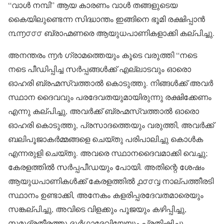
“വാൾ നമ്പി” ആയ കാരണം വാൾ തങ്ങളുടെയ
കൈയിലുണ്ടെന്ന സിദ്ധാന്തം ഇങ്ങിനെ ഭൂമി രക്ഷിപ്പാൻ
൩൬൦൦൦ ബ്രാഹ്മണരെ ആയുധപാണികളാക്കി കല്പിച്ചു.
അനന്തരം ൬൪ ഗ്രാമത്തെയും കൂടെ വരുത്തി “നടെ
നടെ പീഡിപ്പിച്ച സർപ്പങ്ങൾക്ക് എല്ലാടവും ഓരൊ
ഓഹരി ബ്രഹ്മസ്വത്താൽ കൊടുത്തു. നിങ്ങൾക്ക് അവർ
സ്ഥാന ദൈവവും പരദേവതയുമായിരുന്നു രക്ഷിക്കേണം
എന്നു കല്പിച്ചു, അവർക്ക് ബ്രഹ്മസ്വത്താൽ ഓരൊ
ഓഹരി കൊടുത്തു, പ്രസാദത്തെയും വരുത്തി, അവർക്ക്
ബലിപൂജാകർമ്മങ്ങളെ ചെയ്തു പരിപാലിച്ചു കൊൾക
എന്നരുളി ചെയ്തു. അവരെ സ്ഥാനദൈവമാക്കി വെച്ചു;
കേരളത്തിൽ സർപ്പപീഡയും പോയി. അതിന്റെ ശേഷം
ആയുധപാണികൾക്ക് കേരളത്തിൽ ൧൦൦൮ നാല്പത്തീരടി
സ്ഥാനം ഉണ്ടാക്കി, അനേകം കളരിപ്പരദേവതമാരെയും
സങ്കല്പിച്ചു, അവിടെ വിളക്കും പൂജയും കഴിപ്പിച്ചു,
സമുദ്രതീരത്തു ദുർഗ്ഗാദേവിയേയും പ്രതിഷ്ഠിച്ചു,