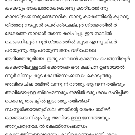
കഴകവും അകലത്താകകൊണ്ടു കാര്യത്തിന്നു
കാലവിളംബനമുണ്ടെന്നറിക; നാലു കഴകത്തിന്റെ കുറവു
തീർത്തു നടപ്പാൻ പെരിഞ്ചെല്ലൂർ ഗ്രാമത്തിൽ ർ
ദേശത്തെ നാലാൾ തന്നെ കല്പിച്ചു. ഈ നാലിൽ
ചെങ്ങനിയൂർ ന്നൂർ ഗ്രാമത്തിൽ കൂടാ എന്നു ചിലർ
പറയുന്നു. ആ പറയുന്ന ജനം വഴിപോലെ
അറിഞ്ഞതുമില്ല. ഇതു പറവാൻ കാരണം: ചെങ്ങനിയൂർ
കഴകത്തിലുള്ളവർ ഒക്കത്തക്ക ഒരു കല്പന ഉണ്ടായാൽ
ന്നൂർ ലിന്നും കൂട ക്ഷേത്രസംബന്ധം കൊടുത്തു.
അവിടെ ചില തമിഴർ വന്നു നിറഞ്ഞു. ആ വന്ന തമിഴരും
അവിടെയുള്ള ബ്രാഹ്മണരും തമ്മിൽ ഒരു ശവം ദഹിപ്പിക്ക
കൊണ്ടു തങ്ങളിൽ ഇടഞ്ഞു, തമിഴർക്ക്
സംസ്കരിക്കായതുമില്ല. അതിന്റെ ശേഷം തമിഴർ
ഒക്കത്തക്ക നിരൂപിച്ചു അവിടെ ഉള്ള ജനത്തേയും
അറുപതുനാലിൽ ക്ഷേത്രസംബന്ധം
കൊടുത്തിട്ടുള്ളവരെയും കൂട്ടികൊണ്ടുപോയി, ശവം