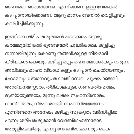
മാഹാമഖ, മാമാങ്ങവേല എന്നിങ്ങനെ ഉള്ള വേലകൾ
കഴിപ്പാനായ്ക്കൊണ്ടു, ആറു മാസം വേനിൽ വെളിച്ചവും
കല്പിച്ചിരിക്കുന്നു.
ഇങ്ങിനെ ശ്രീ പരശുരാമൻ പടെക്കപെട്ടൊരു
കർമ്മഭൂമിയിങ്കൽ ഭൂദേവന്മാർ പുലർകാലെ കുളിച്ചു
നന്നായിരുന്നു കൊണ്ടു തങ്ങൾക്കുള്ള നിയമാദി
ക്രിയകൾ ഒക്കയും കഴിച്ചു മറ്റും മഹാ ലോകർക്കും വരുന്ന
അല്ലലും മാഹാ വ്യാധികളും ഒഴിപ്പാൻ ചെയ്യേണ്ടും ,
ഹോമവും ധ്യാനവും ഭഗവതി സേവ, പുഷ്പാഞ്ജലി,
അന്ത്യനമസ്കാരം, ത്രികാലപൂജ, ഗണപതിഹോമം,
മൃത്യ്യുഞ്ജയം, മൂന്നു ലക്ഷം സഹസ്രനാമം,
ധാന്വന്തരം, ഗ്രഹശാന്തി, സഹസ്രഭോജനം
എന്നിങ്ങനെ അനേകം കഴിച്ചു സുകൃതം വർദ്ധിപ്പിക്ക
എന്നു ശ്രീപരശുരാമൻ വേദബ്രാഹ്മണരോട
അരുളിചെയ്തും എന്നു വേദബ്രാഹ്മണരും കൈ