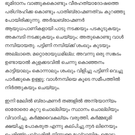
ഭൂമിദാനം വാങ്ങുകകൊണ്ടും വീരഹത്യാദോഷത്തെ
പരിഗ്രഹിക്ക കൊണ്ടും പാതിബ്രാഹ്മണത്വം കുറഞ്ഞു
പോയിരിക്കുന്നു. അർദ്ധബ്രാഹ്മണർ
ആയുധപാണികളായി പാടു നടക്കയും പടകൂടുകയും
അകമ്പടി നടക്കുകയും ചെയ്യും; അതുകൊണ്ടു വാൾ
നമ്പിയായതു. പട്ടിണി നമ്പിയ്ക്ക് ശംഖും കുടയും
അല്ലാതെ, മറ്റൊരായുധമില്ല; അവന്നു ഒരു സങ്കടം
ഉണ്ടായാൽ കുളക്കടവിൽ ചെന്നു കൊഞ്ഞനം
കാട്ടിയാലും കൊന്നാലും ശംഖും വിളിച്ചു പട്ടിണി വെച്ചു
പാർക്കുകെ ഉള്ളൂ; വാൾനമ്പിയെ കൂടെ സമീപത്തിൽ
നിർത്തുകയും ചെയ്യും.
ഇനി മേലിൽ ബ്രാഹ്മണർ തങ്ങളിൽ അന്യോന്യം
ഓരോരൊ കൂറു ചൊല്ലിയും സ്ഥാനം ചൊല്ലിയും
വിവാദിച്ചു, കർമ്മവൈകല്യം വരുത്തി, കർമ്മഭൂമി
ക്ഷയിച്ചു പോകരുത എന്നു കല്പിച്ചു.൬൪ ലിനെയും
പെരിഞ്ചെല്ലൂരിൽ നിന്നുള്ള മുവ്വായിരം തൊട്ടു