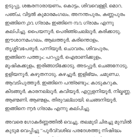
ഉടുപ്പു, ശങ്കരനാരായണം, കൊട്ടം, ശിവവെള്ളി, മൊറ,
പഞ്ച, വിട്ടൽ കുമാരമംഗലം, അനന്തപുരം, കണ്ണപുരം
ഇങ്ങിനെ ൧൨ ഗ്രാമം ഇങ്ങിനെ ൩൨ ഗ്രാമം എന്നു
കല്പിച്ചു. പൈയനൂർ, പെരിഞ്ചെല്ലൂർ, കരിക്കാടു,
ഈശാനമംഗലം, ആലത്തൂർ, കരിന്തൊളം,
തൃശ്ശിവപേരൂർ, പന്നിയൂർ, ചൊവരം, ശിവപുരം,
ഇങ്ങിനെ പത്തും; പറപ്പൂർ, ഐരാണിക്കുളം,
മൂഷികക്കുളം, ഇരിങ്ങാടിക്കോടു, അടപ്പൂർ, ചെങ്ങനോടു,
ഉളിയനൂർ, കഴുതനാടു, കഴച്ചൂർ, ഇളിഭ്യം, ചമുണ്ഡ,
ആവടിപുത്തൂർ, ഇങ്ങിനെ പന്ത്രണ്ടും; കാടുകറുക,
കിടങ്ങൂർ, കാരനല്ലൂർ, കവിയൂർ, എറ്റുളനിയൂർ, നില്മണ്ണ,
ആണ്മണി, ആണ്മളം, തിരുവല്ലായി, ചെങ്ങനിയൂർ,
ഇങ്ങിനെ ൬൪ ഗ്രാമം എന്നു കല്പിച്ചു.
അവരെ ഗോകർണ്ണത്തിൽ വെച്ചു, തലമുടി ചിരച്ചു മുമ്പിൽ
കുടുമ വെപ്പിച്ചു “പൂർവ്വശിഖ പരദേശത്തു നിഷിദ്ധം