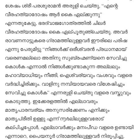
ശേഷം ശ്രീ പരശുരാമൻ അരുളി ചെയ്തു, “എന്റെ
വീരഹത്യാദോഷം ആർ കൈ ഏല്ക്കുന്നു”
എന്നതുകേട്ടു, ഭരദ്വാജഗോത്രത്തിൽ ചിലർ
വീരഹത്യാദോഷം കൈ ഏല്പൂതുഞ്ചെയ്തു. അവർ
രാവണനാട്ടുകരെ ഗ്രാമത്തിലുള്ളവർ ഈരിലെ പരിഷ
എന്നു പേരുമിട്ടു “നിങ്ങൾക്ക് ഒരീശ്വരൻ പ്രധാനമായ്
വരെണമല്ലൊ അതിനു സുബ്രഹ്മണ്യനെ സേവിച്ചു
കൊൾക എന്നാൽ നിങ്ങൾക്കുണ്ടാകുന്ന അല്ലലും
മഹാവ്യാധിയും നീങ്ങി, ഐശ്വര്യവും വംശവും വളരെ
വർദ്ധിച്ചിരിക്കും. വാളിനു നമ്പിയായവരെ വിശേഷിച്ചും
സേവിച്ചു കൊൾക” എന്നരുളി ചെയ്തു വളരെ വസ്തുവും
കൊടുത്തു. ഇക്കേരളത്തിൽ എല്ലാവരും
മാതൃപാരമ്പര്യം അനുസരിക്കേണം എനിക്കും
മാതൃപ്രീതി ഉള്ളു എന്ന് ൬൪ലിലുള്ളവരോട്
കല്പിച്ചപ്പോൾ, എല്ലാവർക്കും മനഃപീഡ വളരെ ഉണ്ടായി
എന്നാറെ, പൈയനൂർ ഗ്രാമത്തിലുള്ളവർ നിരൂപ്പിച്ചു,