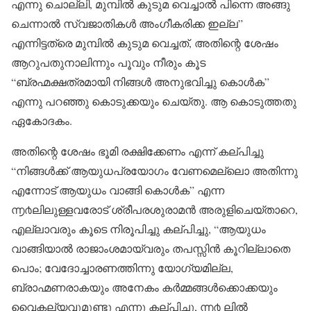
എന്നു ചൊല്ലി, മുമ്പിൽ കുടുമ വെച്ചാൽ പിന്നെ അങ്ങു
ചെന്നാൽ സ്വജാതികൾ അംഗീകരിക്ക ഇല്ല”
എന്നിട്ടത്രെ മുമ്പിൽ കുടുമ വെച്ചത്, അതിന്റെ ശേഷം
ആറുപതുനാലിന്നും പൂവും നീരും കൂട
“ബ്രഹ്മക്ഷത്രമായി നിങ്ങൾ അനുഭവിച്ചു കൊൾക”
എന്നു പറഞ്ഞു കൊടുക്കയും ചെയ്തു. ആ കൊടുത്തതു
ഏകോദകം.
അതിന്റെ ശേഷം ഭൂമി രക്ഷിക്കേണം എന്ന് കല്പിച്ചു
“നിങ്ങൾക്ക് ആയുധപ്രയോഗം വേണമെല്ലൊ അതിന്നു
എന്നോട് ആയുധം വാങ്ങി കൊൾക” എന്ന
൬൪ലിലുള്ളവരോട് ശ്രീപരശുരാമൻ അരുളിചെയ്താറെ,
എല്ലാവരും കൂടെ നിരൂപിച്ചു കല്പിച്ചു, “ആയുധം
വാങ്ങിയാൽ രാജാംശമായ്‌വരും തപസ്സിൻ കൂറില്ലാതെ
പൊം; വേദോച്ചാരണത്തിന്നു യോഗ്യമില്ല,
ബ്രാഹ്മണരാകയും അനേകം കർമ്മങ്ങൾക്കൊക്കയും
വൈകല്യവുമുണ്ടു എന്നു കല്പിച്ചു, ൬൪ ലിൽ