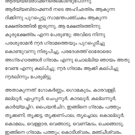
ആർയ്യബ്രാഹ്മണരെകൊണ്ടുപോന്നു.
ആർയ്യബ്രാഹ്മണർ നടെ അഹിഛത്രം ആകുന്ന
ദിക്കിന്നു പുറപ്പെട്ടു സാമന്തപഞ്ചകം ആകുന്ന
ക്ഷേത്രത്തിൽ ഇരുന്നു, ആ ക്ഷേത്രത്തിന്നു
കുരുക്ഷേത്രം എന്ന പേരുണ്ടു; അവിടെ നിന്നു
പരശുരാമൻ ൬൪ ഗ്രാമത്തെയും പുറപ്പെടീച്ചു
കൊണ്ടുവന്നു നിരൂപിച്ചു, പരദേശത്ത് ഓരോരൊ
അഗ്രഹാരങ്ങൾ ഗ്രാമം എന്നു ചൊല്ലിയ ഞായം അതു
വേണ്ട എന്നു കല്പിച്ചു; ൬൪ ഗ്രാമം ആക്കി കല്പിച്ചു
൬൪ലിന്നും പേരുമിട്ടു.
അതാകുന്നത്: ഗോകർണ്ണം, ഗൊമകുടം, കാരവള്ളി,
മല്ലൂർ, എപ്പനൂർ, ചെപ്പനൂർ, കാടലൂർ, കല്ലന്നൂർ,
കാർയ്യച്ചിറ, പൈയൻ‌ചിറ, ഇങ്ങിനെ ഗ്രാമം പത്തും
തൃക്കണി, തൃക്കട്ട, തൃക്കണ്പാല, തൃച്ചൊല, കൊല്ലൂർ,
കൊമലം, വെള്ളാര, വെങ്ങാടു, വെണ്കടം, ചെങ്ങൊടു,
ഇങ്ങിനെ ഗ്രാമം പത്തും; കൊടീശ്വരം, മഞ്ചീശ്വരം,