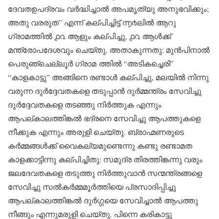
ദേവതഉപദ്രവം വർദ്ധിച്ചാൽ അപമൃത്യു അനുഭവിക്കും;
അതു വരരുത” എന്ന് കല്പിച്ചിട്ട് ൬൪ലിൽ ആറു
ഗ്രാമത്തിൽ ൧൨ ആളും കല്പിച്ചു, ൧൨ ആൾക്ക്
മന്ത്രോപദേശവും ചെയ്തു. അതാകുന്നതു: മുൻപിനാൽ
പെരുഞ്ചെല്ലൂർ ഗ്രാമ ത്തിൽ “അടികച്ചെരി”
“കാളകാട്ടു” അങ്ങിനെ രണ്ടാൾ കല്പിച്ചു, മലയിൽ നിന്നു
വരുന്ന ദുർദ്ദേവതകളെ തടുപ്പാൻ ദുർമ്മന്ത്രം സേവിച്ചു
ദുർദ്ദേവതകളെ തടഞ്ഞു നിർത്തുക എന്നും
ആപല്കാലത്തിങ്കൽ ഭദ്രനെ സേവിച്ചു ആപത്തുകളെ
നീക്കുക എന്നും അരുളി ചെയ്തു. ബ്രാഹ്മണരുടെ
കർമ്മങ്ങൾക്ക് വൈകല്യമുണ്ടെന്നു കണ്ടു രണ്ടാമത
കാളക്കാട്ടിന്നു കല്പിച്ചിതു: സമുദ്ര തിരത്തിങ്കന്നു വരും
ജലദേവതകളെ തടുത്തു നിർത്തുവാൻ സന്മന്ത്രങ്ങളെ
സേവിച്ചു സൽകർമ്മമൂർത്തിയെ പ്രസാദിപ്പിച്ചു
ആപല്കാലത്തിങ്കൽ ദുർഗ്ഗയെ സേവിച്ചാൽ ആപത്തു
നീങ്ങും എന്നുമരുളി ചെയ്തു. പിന്നെ കരികാട്ടു