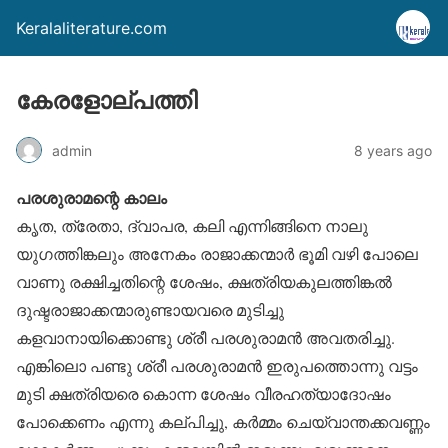
Keralaliterature.com
കേരളോല്പത്തി
admin
8 years ago
പരശുരാമന്റെ കാലം
കൃത, ത്രേതാ, ദ്വാപര, കലി എന്നിങ്ങിനെ നാലു
യുഗത്തിങ്കലും അനേകം രാജാക്കന്മാർ ഭൂമി വഴി പോലെ
വാണു രക്ഷിച്ചതിന്റെ ശേഷം, ക്ഷത്രിയകുലത്തിങ്കൽ
ദുഷ്ടരാജാക്കന്മാരുണ്ടായവരെ മുടിച്ചു
കളവാനായിക്കൊണ്ടു ശ്രീ പരശുരാമൻ അവതരിച്ചു.
എങ്കിലൊ പണ്ടു ശ്രീ പരശുരാമൻ ഇരുപത്തൊന്നു വട്ടം
മുടി ക്ഷത്രിയരെ കൊന്ന ശേഷം വീരഹത്യാദോഷം
പോക്കെണം എന്നു കല്പിച്ചു, കർമ്മം ചെയ്‌വാന്തക്കവണ്ണം