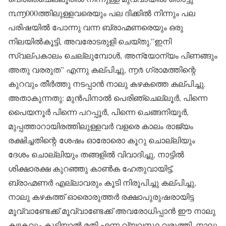
൩൬000ത്തിലുള്ളവരെയും പല ദിക്കിൽ നിന്നും പല
പരിഷയിൽ പോന്നു വന്ന ബ്രാഹ്മണരെയും ഒരു
നിലയിൽകൂട്ടി, അവരോടരുളി ചെയ്തു.”ഇനി
സ്വല്പകാലം ചെല്ലുമ്പോൾ, അന്യോന്യം പിണങ്ങും
അതു വരരുത” എന്നു കല്പിച്ചു, ൬൪ ഗ്രാമത്തിന്റെ
കുറവും തീർത്തു നടപ്പാൻ നാലു കഴകത്തെ കല്പിച്ചു.
അതാകുന്നതു: മുൻപിനാൽ പെരിഞ്ചെല്ലൂർ, പിന്നെ
പൈയനൂർ പിന്നെ പറപ്പൂർ, പിന്നെ ചെങ്ങനിയൂർ,
മുപ്പത്താറായിരത്തിലുള്ളവർ വളരെ കാലം രാജ്യം
രക്ഷിച്ചതിന്റെ ശേഷം ഓരോരൊ കൂറു ചൊല്ലിയും
ദേശം ചൊല്ലിയും തങ്ങളിൽ വിവാദിച്ചു, നാട്ടിൽ
ശിക്ഷാരക്ഷ കുറഞ്ഞു കാൺക ഹേതുവായിട്ട്,
ബ്രാഹ്മണർ എല്ലാവരും കൂടി നിരൂപിച്ചു കല്പിച്ചു,
നാലു കഴകത്ത് ഓരൊരുത്തർ രക്ഷാപുരുഷരായിട്ട
മൂവ്വാണ്ടേക്ക് മൂവ്വാണ്ടേക്ക് അവരോധിപ്പാൻ ഈ നാലു
കഴകവും കൂടിയാൽ മതി എന്ന വ്യവസ്ഥ വരുത്തി, നാലു