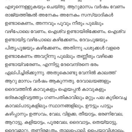
എഴുന്നെള്ളുകയും ചെയ്തു. ആറുമാസം വർഷം വേണം
രാജ്യത്തിങ്കൽ അനേകം അനേകം സസ്യാദികൾ
ഉണ്ടാകെണം, അന്നവും പൂവും നീരും പുല്ലും
വഴിപോലെ വേണം, ഐശ്വ ഉണ്ടായിരിക്കേണം, ഐശ്വ
ഉണ്ടായിട്ട വഴിപോലെ കഴിക്കേണം, ദേവപൂജയും
പിതൃപൂജയും കഴിക്കേണം, അതിന്നു പശുക്കൾ വളരെ
ഉണ്ടാകേണം അവറ്റിന്നു പുല്ലും തണ്ണീരും വഴിക്കെ
ഉണ്ടായ്‌വരേണം, എന്നിട്ടു ദേവെന്ദ്രനെ ഭരം
ഏല്പിച്ചിരിക്കുന്നു. അതുകൊണ്ടു വേനിൽ കാലത്ത്
ആറു മാസം വർഷം ആകുന്നതു. ദേവാലയങ്ങളും
ദൈവത്തിൻ കാവുകളും ഐയപ്പൻ കാവുകളും
ഭദ്രകാളിവട്ടത്തും ഗണപതികാവിലും മറ്റും പല കുടിവെച്ച
കാവല്പാടുകളിലും സ്ഥാനങ്ങളിലും, ഊട്ടും പാട്ടും
കഴിപ്പാനും ഉത്സവം, വേല, വിളക്ക, തീയാട്ടം, ഭരണിവേല,
ആറാട്ടു, കളിയാട്ടം, പൂരവേല, ദൈവാട്ടം, തെയ്യാട്ടു,
ദൈവമാറ്റു, തണ്ണിരമൃതം, താലപ്പൊലി, പൈയാവിശാഖം,