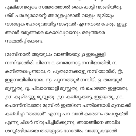
എല്ലാവരുടെ സമ്മതത്താൽ കൈ കാട്ടി വാങ്ങിയ്തു,
ശ്രീ പരശുരാമന്റെ അരുളപ്പാടാൽ വാളും ഭൂമിയും
വാങ്ങുക ഹേതുവായിട്ട വാഴുവർ എന്നവരെ പേരും ഇട്ടു;
അവർ ഒരുത്തരെ കൊല്ലുവാനും ഒരുത്തരെ
സമ്മതിപ്പിക്കേണ്ട.
(മുമ്പിനാൽ ആയുധം വാങ്ങിയതു: ൧ ഇടപ്പള്ളി
നമ്പിയാതിരി, പിന്നെ ൨ വെങ്ങനാട്ട നമ്പിയാതിരി, ൩
കനിത്തലപ്പണ്ടാല, ൪. പുതുമനക്കാട്ടു നമ്പിയാതിരി, ൫,
ഇളമ്പയിലിണ്ടാല, ൬. പുന്നത്തൂർ നമ്പിടി, ൭. തലയൂർ
മൂസ്സതു, ൮. പിലാന്തോളി മൂസ്സതു, ൯ ചൊഴത്ത ഇളയതു,
൧൦. കുഴിമണ്ണു മൂസ്സതു, ൧൧. കല്ലുക്കാട്ട, ഇളയതു, ൧൨.
പൊന്നിനിലത്തു മുമ്പിൽ ഇങ്ങിനെ പന്ത്രണ്ടാൾ മുമ്പാക്കി
കല്പിച്ച) “തങ്ങൾ” എന്നു പറ വാൻ കാരണം തപശ്ശക്തി
എന്നു ചിലർ നിരൂപിച്ചിരിക്കുന്നു, അതങ്ങിനെ അല്ല
ശസ്ത്രഭിക്ഷയെ തങ്ങളുടെ ഗോത്രം വാങ്ങുകയാൽ