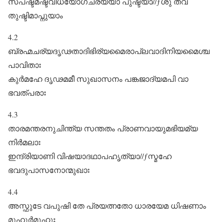
സ്പഷ്ടമഷ്ടവിധയോഗചര്യയാ പുഷ്ടയാ//ƒശു തവ
തുഷ്ടിമാപ്നുയാം
4.2
ബ്രഹ്മചര്യദൃഢതാദിഭിര്യമൈരാപ്ലവാദിനിയമൈശ്ച
പാവിതാഃ
കുർമഹേ ദൃഢമമീ സുഖാസനം പങ്കജാദ്യമപി വാ
ഭവത്പരാഃ
4.3
താരമന്തരനുചിന്ത്യ സന്തതം പ്രാണവായുമഭിയമ്യ
നിർമലാഃ
ഇന്ദ്രിയാണി വിഷയാദഥാപഹൃത്യാ//ƒസ്മഹേ
ഭവദുപാസനോന്മുഖാഃ
4.4
അസ്ഫുടേ വപുഷി തേ പ്രയത്നതോ ധാരയേമ ധിഷണാം
മുഹുർമുഹുഃ