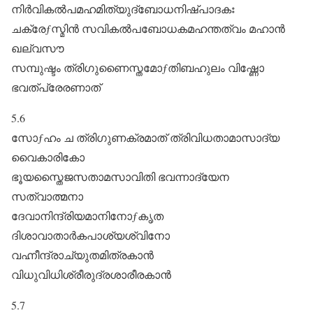
നിർവികൽപമഹമിത്യുദ്ബോധനിഷ്പാദകഃ
ചക്രേƒസ്മിൻ സവികൽപബോധകമഹന്തത്വം മഹാൻ
ഖല്വസൗ
സമ്പുഷ്ടം ത്രിഗുണൈസ്തമോƒതിബഹുലം വിഷ്ണോ
ഭവത്പ്രേരണാത്‌
5.6
സോƒഹം ച ത്രിഗുണക്രമാത്‌ ത്രിവിധതാമാസാദ്യ
വൈകാരികോ
ഭൂയസ്തൈജസതാമസാവിതി ഭവന്നാദ്യേന
സത്വാത്മനാ
ദേവാനിന്ദ്രിയമാനിനോƒകൃത
ദിശാവാതാർകപാശ്യശ്വിനോ
വഹ്നീന്ദ്രാച്യുതമിത്രകാൻ
വിധുവിധിശ്രീരുദ്രശാരീരകാൻ
5.7