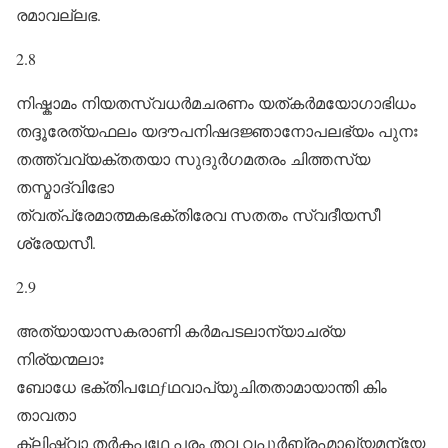
രമാവല്ലഭ.
2.8
നിഷ്കാമം നിയതസ്വധർമചരണം യത്കർമയോഗാഭിധം
തദ്ദൂരേത്യഫലം യദൗപനിഷദജ്ഞാനോപലഭ്യം പുനഃ
തത്ത്വവ്യക്തതയാ സുദുർഗമതരം ചിത്തസ്യ
തസ്മാദ്വിഭോ
ത്വത്പ്രേമാത്മകഭക്തിരേവ സതതം സ്വദീയസീ
ശ്രേയസീ.
2.9
അത്യായാസകരാണി കർമപടലാന്യാചര്യ
നിര്യന്മലാഃ
ബോധേ ഭക്തിപഥേƒഥവാപ്യുചിതതാമായാന്തി കിം
താവതാ
ക്ലിഷ്ട്വാ തർകപഥേ പരം തവ വപുർബ്രഹ്മാഖ്യമന്യേ