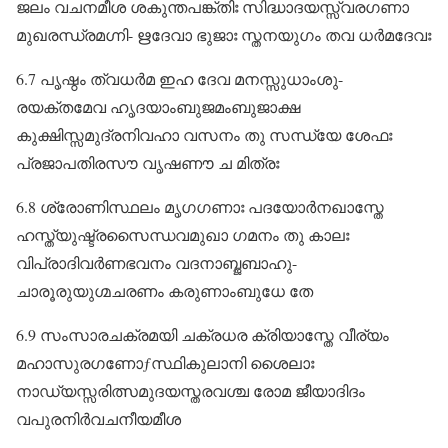
ജലം വചനമീശ ശകുന്തപങ്ക്തിഃ സിദ്ധാദയസ്സ്വരഗണാ
മുഖരന്ധ്രമഗ്നി- ഋദേവാ ഭുജാഃ സ്തനയുഗം തവ ധർമദേവഃ
6.7 പൃഷ്ഠം ത്വധർമ ഇഹ ദേവ മനസ്സുധാംശു-
രയക്തമേവ ഹൃദയാംബുജമംബുജാക്ഷ
കുക്ഷിസ്സമുദ്രനിവഹാ വസനം തു സന്ധ്യേ ശേഫഃ
പ്രജാപതിരസൗ വൃഷണൗ ച മിത്രഃ
6.8 ശ്രോണിസ്ഥലം മൃഗഗണാഃ പദയോർനഖാസ്തേ
ഹസ്ത്യുഷ്ട്രസൈന്ധവമുഖാ ഗമനം തു കാലഃ
വിപ്രാദിവർണഭവനം വദനാബ്ജബാഹു-
ചാരൂരുയുഗ്മചരണം കരുണാംബുധേ തേ
6.9 സംസാരചക്രമയി ചക്രധര ക്രിയാസ്തേ വീര്യം
മഹാസുരഗണോƒസ്ഥികുലാനി ശൈലാഃ
നാഡ്യസ്സരിത്സമുദയസ്തരവശ്ച രോമ ജീയാദിദം
വപുരനിർവചനീയമീശ