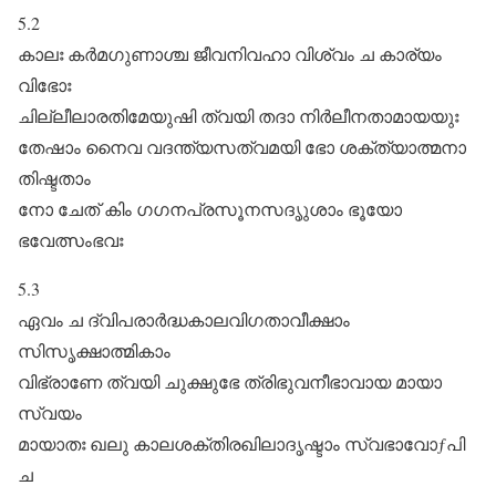
5.2
കാലഃ കർമഗുണാശ്ച ജീവനിവഹാ വിശ്വം ച കാര്യം
വിഭോഃ
ചില്ലീലാരതിമേയുഷി ത്വയി തദാ നിർലീനതാമായയുഃ
തേഷാം നൈവ വദന്ത്യസത്വമയി ഭോ ശക്ത്യാത്മനാ
തിഷ്ടതാം
നോ ചേത്‌ കിം ഗഗനപ്രസൂനസദൃുശാം ഭൂയോ
ഭവേത്സംഭവഃ
5.3
ഏവം ച ദ്വിപരാർദ്ധകാലവിഗതാവീക്ഷാം
സിസൃക്ഷാത്മികാം
വിഭ്രാണേ ത്വയി ചുക്ഷുഭേ ത്രിഭുവനീഭാവായ മായാ
സ്വയം
മായാതഃ ഖലു കാലശക്തിരഖിലാദൃഷ്ടാം സ്വഭാവോƒപി
ച