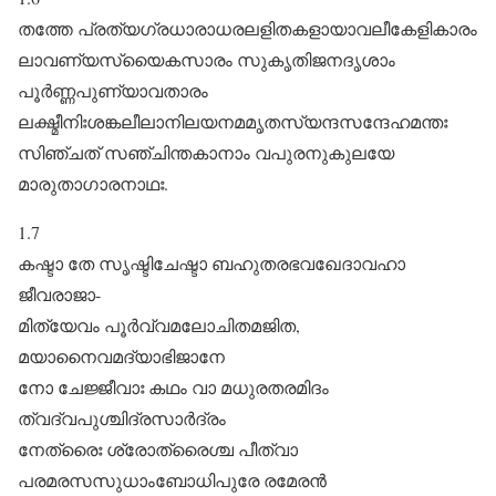
തത്തേ പ്രത്യഗ്രധാരാധരലളിതകളായാവലീകേളികാരം
ലാവണ്യസ്യൈകസാരം സുകൃതിജനദൃശാം
പൂർ‌ണ്ണപുണ്യാവതാരം
ലക്ഷ്മീനിഃശങ്കലീലാനിലയനമമൃതസ്യന്ദസന്ദേഹമന്തഃ
സിഞ്ചത് സഞ്ചിന്തകാനാം വപുരനുകുലയേ
മാരുതാഗാരനാഥഃ.
1.7
കഷ്ടാ ‍തേ സൃഷ്ടിചേഷ്ടാ ബഹുതരഭവഖേദാവഹാ
ജീവരാജാ-
മിത്യേവം പൂർ‌വ്വമലോചിതമജിത,
മയാനൈവമദ്യാഭിജാനേ
നോ ചേജ്ജീവാഃ കഥം വാ മധുരതരമിദം
ത്വദ്വപുശ്ചിദ്രസാർ‌ദ്രം
നേത്രൈഃ ശ്രോത്രൈശ്ച പീത്വാ
പരമരസസുധാംബോധിപുരേ രമേരൻ