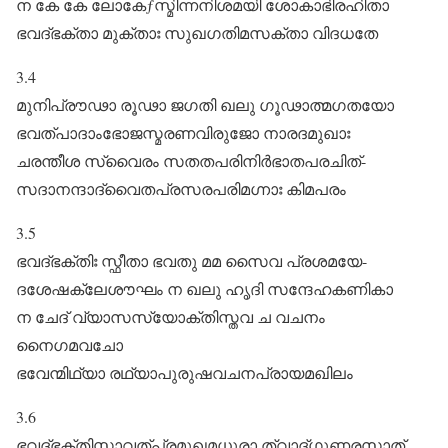
ന കേ കേ ലോകേƒസ്മിന്നനിശമയി ശോകാഭിരഹിതാ
ഭവദ്ഭക്താ മുക്താഃ സുഖഗതിമസക്താ വിദധതേ
3.4
മുനിപ്രൗഢാ രൂഢാ ജഗതി ഖലു ഗൂഢാത്മഗതയോ
ഭവത്പാദാംഭോജസ്മരണവിരുജോ നാരദമുഖാഃ
ചരന്തീശ സ്വൈരം സതതപരിനിർഭാതപരചിത്‌-
സദാനന്ദാദ്വൈതപ്രസരപരിമഗ്നാഃ കിമപരം
3.5
ഭവദ്ഭക്തിഃ സ്ഫീതാ ഭവതു മമ സൈവ പ്രശമയേ-
ദശേഷക്ലേശൗഘം ന ഖലു ഹൃദി സന്ദേഹകണികാ
ന ചേദ്‌ വ്യാസസ്യോക്തിസ്തവ ച വചനം
നൈഗമവചോ
ഭവേന്മിഥ്യാ രഥ്യാപുരുഷവചനപ്രായമഖിലം
3.6
ഭവദ്ഭക്തിസ്താവത്പ്രമുഖമധുരാ ത്വാദ്ഗുണരസാത്‌