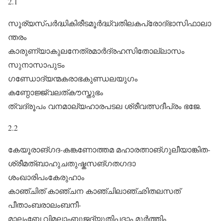
2.1
സൂര്യസ്പർദ്ധികിരീടമൂർദ്ധ്വതിലകപ്രോദ്‌ഭാസിഫാലാ
ന്തരം
കാരുണ്യാകുലനേത്രമാർദ്രഹസിതോല്ലാസം
സുനാസാപുടം
ഗണ്ഡോദ്യന്മകരാഭകുണ്ഡലയുഗം
കണ്ഠോജ്ജ്വലത്കൗസ്തുഭം
ത്വദ്രൂ‍പം വനമാല്യഹാരപടല ശ്രീവത്സദീപ്രം ഭജേ.
2.2
കേയൂരാങ്ഗദ-കങ്കണോത്തമ മഹാരത്നാങ്ഗുലീയാങ്കിത-
ശ്രീമത്ബാഹുചതുഷ്കസങ്ഗതഗദാ
ശംഖാരിപംകേരുഹാം
കാഞ്ചിത് കാഞ്ചന കാഞ്ചിലാഞ്‌ഛിതലസത്
പീതാംബരാലംബനീ-
മാലംബേ വിമലാംബുജദ്യുതിപദാം മൂർത്തിം