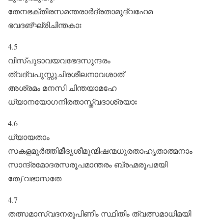
തേനഭക്തിരസമന്തരാർദ്രതാമുദ്വഹേമ
ഭവദങ്ഘ്രിചിന്തകാഃ
4.5
വിസ്പുടാവയവഭേദസുന്ദരം
ത്വദ്വപുസ്സുചിരശീലനാവശാത്‌
അശ്രമം മനസി ചിന്തയാമഹേ
ധ്യാനയോഗനിരതാസ്ത്വദാശ്രയാഃ
4.6
ധ്യായതാം
സകളമൂർത്തിമീദൃശീമുന്മിഷന്മധുരതാഹൃതാത്മനാം
സാന്ദ്രമോദരസരൂപമാന്തരം ബ്രഹ്മരൂപമയി
തേƒവഭാസതേ
4.7
തത്സമാസ്വദനരൂപിണീം സ്ഥിതിം ത്വത്സമാധിമയി