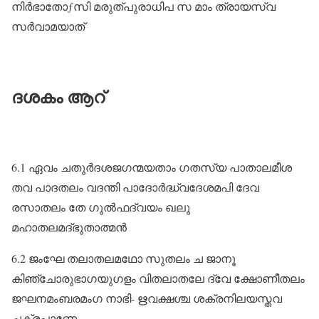
നിർഭാതോƒസി മരുത്പുരാധിപ സ മാം ത്രായസ്വ
സർവാമയാത്‌
ദശകം ആറ്
6.1 ഏവം ചതുർദശജഗന്മയതാം ഗതസ്യ പാതാലമീശ
തവ പാദതലം വദന്തി പാദോർദ്ധ്വദേശമപി ദേവ
രസാതലം തേ ഗുൽഫദ്വയം ഖലു
മഹാതലമദ്ഭുതാത്മൻ
6.2 ജംഘേ തലാതലമഥോ സുതലം ച ജാനൂ
കിഞ്ചോരുഭാഗയുഗളം വിതലാതലേ ദ്വേ ക്ഷോണീതലം
ജഘനമംബരമംഗ നാഭി- ഋവക്ഷശ്ച ശക്രനിലയസ്തവ
ചക്രപാണേ