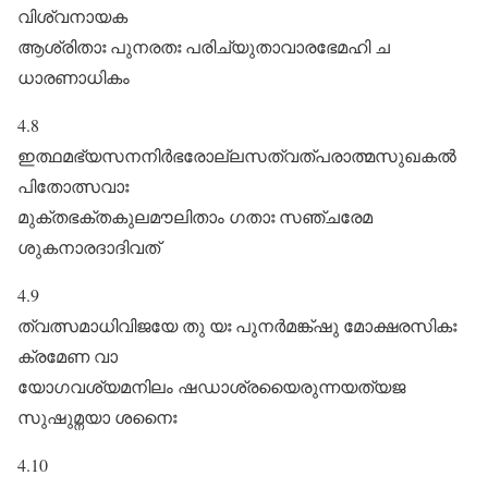
വിശ്വനായക
ആശ്രിതാഃ പുനരതഃ പരിച്യുതാവാരഭേമഹി ച
ധാരണാധികം
4.8
ഇത്ഥമഭ്യസനനിർഭരോല്ലസത്വത്പരാത്മസുഖകൽ
പിതോത്സവാഃ
മുക്തഭക്തകുലമൗലിതാം ഗതാഃ സഞ്ചരേമ
ശുകനാരദാദിവത്‌
4.9
ത്വത്സമാധിവിജയേ തു യഃ പുനർമങ്ക്ഷു മോക്ഷരസികഃ
ക്രമേണ വാ
യോഗവശ്യമനിലം ഷഡാശ്രയൈരുന്നയത്യജ
സുഷുമ്നയാ ശനൈഃ
4.10