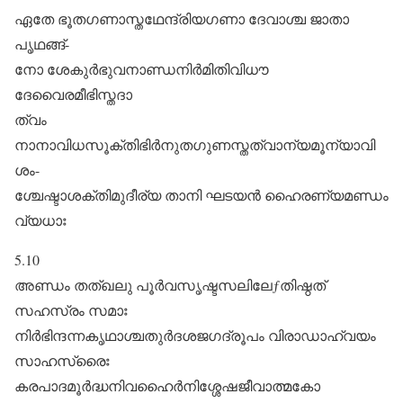
ഏതേ ഭൂതഗണാസ്തഥേന്ദ്രിയഗണാ ദേവാശ്ച ജാതാ
പൃഥങ്ങ്‌-
നോ ശേകുർഭുവനാണ്ഡനിർമിതിവിധൗ
ദേവൈരമീഭിസ്തദാ
ത്വം
നാനാവിധസൂക്തിഭിർനുതഗുണസ്തത്വാന്യമൂന്യാവി
ശം-
ശ്ചേഷ്ടാശക്തിമുദീര്യ താനി ഘടയൻ ഹൈരണ്യമണ്ഡം
വ്യധാഃ
5.10
അണ്ഡം തത്ഖലു പൂർവസൃഷ്ടസലിലേƒതിഷ്ഠത്‌
സഹസ്രം സമാഃ
നിർഭിന്ദന്നകൃഥാശ്ചതുർദശജഗദ്രൂപം വിരാഡാഹ്വയം
സാഹസ്രൈഃ
കരപാദമൂർദ്ധനിവഹൈർനിശ്ശേഷജീവാത്മകോ