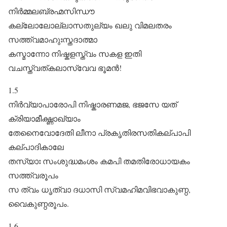
നിർ‌മ്മലബ്രഹ്മസിന്ധൗ
കല്ലോലോല്ലാസതുല്യം ഖലു വിമലതരം
സത്ത്വമാഹുഃസ്തദാത്മാ
കസ്മാന്നോ നിഷ്കളസ്ത്വം സകള ഇതി
വചസ്ത്വത്കലാസ്വേവ ഭൂമൻ!
1.5
നിർവ്യാപാരോപി നിഷ്കാരണമജ, ഭജസേ യത്
ക്രിയാമീക്ഷ്ണാഖ്യാം
തേനൈവോദേതി ലീനാ പ്രകൃതിരസതികല്പാപി
കല്പാദികാലേ
തസ്യാഃ സംശുദ്ധമംശം കമപി തമതിരോധായകം
സത്ത്വരൂപം
സ ത്വം ധൃത്വാ ദധാസി സ്വമഹിമവിഭവാകുണ്ഠ,
വൈകുണ്ഠരൂപം.
1.6