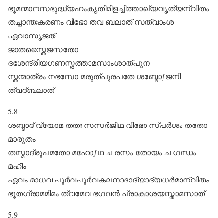
ഭൂമന്മാനസഭുദ്ധ്യഹംകൃതിമിളച്ചിത്താഖ്യവൃത്യന്വിതം
തച്ചാന്തഃകരണം വിഭോ തവ ബലാത്‌ സത്വാംശ
ഏവാസൃജത്‌
ജാതസ്തൈജസതോ
ദശേന്ദ്രിയഗണസ്തത്താമസാംശാത്പുന-
സ്തന്മാത്രം നഭസോ മരുത്പുരപതേ ശബ്ദോƒജനി
ത്വദ്ബലാത്‌
5.8
ശബ്ദാദ്‌ വ്യോമ തതഃ സസർജിഥ വിഭോ സ്പർശം തതോ
മാരുതം
തസ്മാദ്രൂപമതോ മഹോƒഥ ച രസം തോയം ച ഗന്ധം
മഹീം
ഏവം മാധവ പൂർവപൂർവകലനാദാദ്യാദ്യധർമാന്വിതം
ഭൂതഗ്രാമമിമം ത്വമേവ ഭഗവൻ പ്രാകാശയസ്താമസാത്‌
5.9