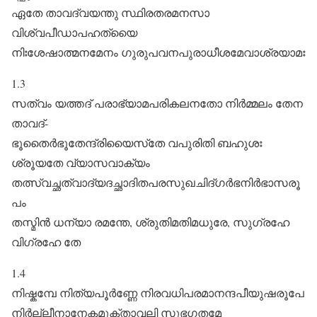
ഏതേ താവദ്വയന്തു സ്ഥിരതരമനസാ
വിശ്വപീഡാപഹത്യൈ
നിഃശേഷാത്മനമേനം ഗുരുപവനപുരാധീശമേവാശ്രയാമഃ
1.3
സത്വം യത്തദ് പരാഭ്യാമപരികലനതോ നിർമ്മലം തേന
താവദ്-
ഭൂതൈർഭൂതേന്ദ്രിയൈസ്‌തേ വപുരിതി ബഹുശഃ
ശ്രൂയതേ വ്യാസവാക്യം
തത്സ്വച്ഛത്വാദ്യദച്ഛാദിതപരസുഖചിദ്ഗർഭനിർഭാസരൂ
പം
തസ്മിൻ ധന്യാ രമന്തേ, ശ്രുതിമതിമധുരേ, സുഗ്രഹേ
വിഗ്രഹേ തേ
1.4
നിഷ്കമ്പേ നിത്യപൂർ‌ണ്ണേ നിരവധിപരമാനന്ദപീയുഷരൂപേ
നിർല്ലീനാനേകമുക്താവലി സുഭഗതമേ