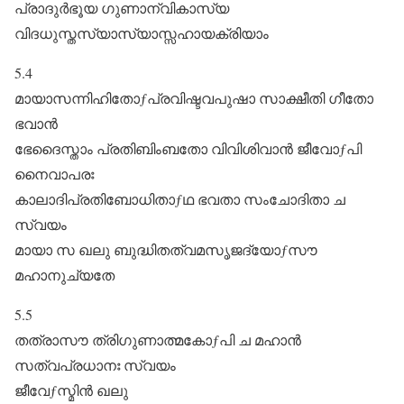
പ്രാദുർഭൂയ ഗുണാന്വികാസ്യ
വിദധുസ്തസ്യാസ്യാസ്സഹായക്രിയാം
5.4
മായാസന്നിഹിതോƒപ്രവിഷ്ടവപുഷാ സാക്ഷീതി ഗീതോ
ഭവാൻ
ഭേദൈസ്താം പ്രതിബിംബതോ വിവിശിവാൻ ജീവോƒപി
നൈവാപരഃ
കാലാദിപ്രതിബോധിതാƒഥ ഭവതാ സംചോദിതാ ച
സ്വയം
മായാ സ ഖലു ബുദ്ധിതത്വമസൃജദ്യോƒസൗ
മഹാനുച്യതേ
5.5
തത്രാസൗ ത്രിഗുണാത്മകോƒപി ച മഹാൻ
സത്വപ്രധാനഃ സ്വയം
ജീവേƒസ്മിൻ ഖലു