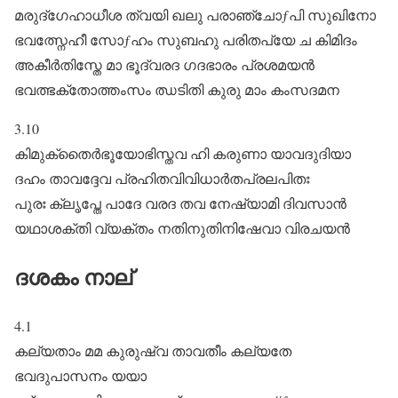
മരുദ്ഗേഹാധീശ ത്വയി ഖലു പരാഞ്ചോƒപി സുഖിനോ
ഭവത്സ്നേഹീ സോƒഹം സുബഹു പരിതപ്യേ ച കിമിദം
അകീർതിസ്തേ മാ ഭൂദ്വരദ ഗദഭാരം പ്രശമയൻ
ഭവത്ഭക്തോത്തംസം ഝടിതി കുരു മാം കംസദമന
3.10
കിമുക്തൈർഭൂയോഭിസ്തവ ഹി കരുണാ യാവദുദിയാ
ദഹം താവദ്ദേവ പ്രഹിതവിവിധാർതപ്രലപിതഃ
പുരഃ ക്ലൃപ്തേ പാദേ വരദ തവ നേഷ്യാമി ദിവസാൻ
യഥാശക്തി വ്യക്തം നതിനുതിനിഷേവാ വിരചയൻ
ദശകം നാല്‌
4.1
കല്യതാം മമ കുരുഷ്വ താവതീം കല്യതേ
ഭവദുപാസനം യയാ