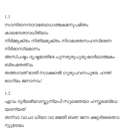
1.1
സാന്ദ്രാനന്ദാവബോധാത്മകമനുപമിതം
കാലദേശാവധിഭ്യാം
നിർമ്മുക്തം നിത്യമുക്തം നിഗമശതസഹസ്രേണ
നിർഭാസ്യമാനം
അസ്പഷ്ടം ദൃഷ്ടമാത്രേ പുനരുരുപുരുഷാർഥാത്മകം
ബ്രഹ്മതത്വം
തത്താവത് ഭാതി സാക്ഷാൽ ഗുരുപവനപുരേ, ഹന്ത!
ഭാഗ്യം ജനാനാം!
1.2
ഏവം ദുർലഭ്യവസ്തുന്യപി സുലഭതയാ ഹസ്തലബ്‌ധേ
യദന്യത്
തന്വാ വാചാ ധിയാ വാ ഭജതി ബത! ജനഃ ക്ഷുദ്രതൈവ
സ്ഫുടേയം