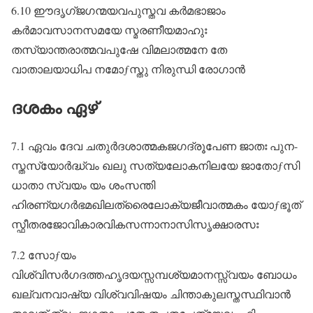
6.10 ഈദൃഗ്ജഗന്മയവപുസ്തവ കർമഭാജാം
കർമാവസാനസമയേ സ്മരണീയമാഹുഃ
തസ്യാന്തരാത്മവപുഷേ വിമലാത്മനേ തേ
വാതാലയാധിപ നമോƒസ്തു നിരുന്ധി രോഗാൻ
ദശകം ഏഴ്
7.1 ഏവം ദേവ ചതുർദശാത്മകജഗദ്രൂപേണ ജാതഃ പുന-
സ്തസ്യോർദ്ധ്വം ഖലു സത്യലോകനിലയേ ജാതോƒസി
ധാതാ സ്വയം യം ശംസന്തി
ഹിരണ്യഗർഭമഖിലത്രൈലോക്യജീവാത്മകം യോƒഭൂത്‌
സ്ഫീതരജോവികാരവികസന്നാനാസിസൃക്ഷാരസഃ
7.2 സോƒയം
വിശ്വിസർഗദത്തഹൃദയസ്സമ്പശ്യമാനസ്സ്വയം ബോധം
ഖല്വനവാഷ്യ വിശ്വവിഷയം ചിന്താകുലസ്തസ്ഥിവാൻ