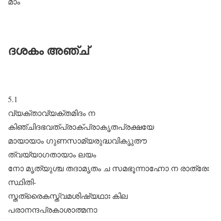
മാം
ദശകം അഞ്ച്
5.1
വ്യക്താവ്യക്തമിദം ന
കിഞ്ചിദഭവത്പ്രാക്പ്രാകൃതപ്രക്ഷയേ
മായായാം ഗുണസാമ്യരുദ്ധവികൃുതൗ
ത്വയ്യാഗതായാം ലയം
നോ മൃത്യുശ്ച തദാമൃതം ച സമഭൂന്നാഹ്നോ ന രാത്രേഃ
സ്ഥിതി-
സ്തത്രൈകസ്ത്വമശിഷ്യഥാഃ കില
പരാനന്ദപ്രകാശാത്മനാ