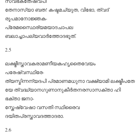
സ്വഭക്തേഷ്വപി
തേനാസ്യാ ബത! കഷ്ടമച്യുത, വിഭോ, ത്വദ്
രൂപമാനോജ്ഞക-
പ്രേമസ്ഥൈര്യമയാദചാപല
ബലാച്ചാപല്യവാർത്തോദഭൂത്.
2.5
ലക്ഷ്മീസ്താവകരാമണീയകഹൃതൈവേയം
പരേഷ്വസ്ഥിരേ-
ത്യസ്മിന്നന്യദപി പ്രമാണമധുനാ വക്ഷ്യാമി ലക്ഷ്മീപതേ
യേ ത്വദ്ധ്യാനഗുണാനുകീർതനരസാസക്താ ഹി
ഭക്താ ജനാ-
സ്തേഷ്വേഷാ വസതി സ്ഥിരൈവ
ദയിതപ്രസ്താവദത്താദരാ.
2.6