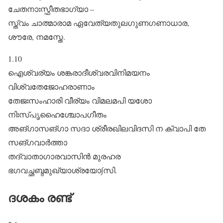
ചേതനാഃസ്ഫീതഭാഗ്യാ –
സ്ത്വം ചാത്മാരാമ ഏവേത്യതുലഗുണഗണാധാര,
ശൗരേ, നമസ്തേ.
1.10
ഐശ്വര്യം ശങ്കരാദീശ്വരവിനിമയനം
വിശ്വതേജോഹരാണാം
തേജഃസംഹാരി വീര്യം വിമലമപി യശോ
നിഃസ്പൃഹൈശ്ചോപഗീതം
അങ്ഗാസങ്ഗാ സദാ ശ്രീരഖിലവിദസി ന ക്വാപി തേ
സങ്ഗവാർത്താ
തദ്വാതാഗാരവാസിൻ മുരഹര
ഭഗവച്ഛബ്ദമുഖ്യാശ്രയോ∫സി.
ദശകം രണ്ട്