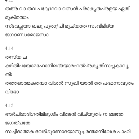
തത്ര വാ തവ പദേƒഥവാ വസൻ പ്രാകൃതപ്രളയ ഏതി
മുക്തതാം
സ്വേച്ഛയാ ഖലു പുരാƒപി മുച്യതേ സംവിഭിദ്യ
ജഗദണ്ഡമോജസാ
4.14
തസ്യ ച
ക്ഷിതിപയോമഹോനിലദ്യോമഹത്പ്രകൃതിസപ്തകാവൃ
തീഃ
തത്തദാത്മകതയാ വിശൻ സുഖീ യാതി തേ പദമനാവൃതം
വിഭോ
4.15
അർചിരാദിഗതിമീദൃശീം വ്രജൻ വിച്യുതിം ന ഭജതേ
ജഗത്പതേ
സച്ചിദാത്മക ഭവദ്ഗുണോദയാനുച്ചരന്തമനിലേശ പാഹി