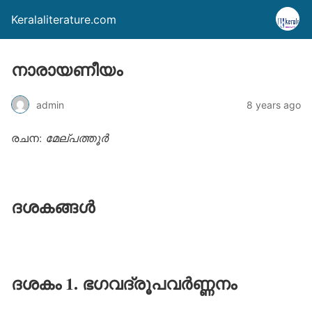
Keralaliterature.com
നാരായണീയം
admin
8 years ago
രചന:
മേല്പത്തൂര്‍
ദശകങ്ങൾ
ദശകം 1. ഭഗവദ്‌രൂപവർണ്ണനം