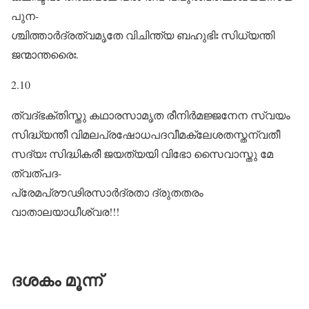
പുന-
ശ്ചിത്താർദ്രത്വമൃതേ വിചിന്ത്യ ബഹുഭിഃ സിധ്യന്തി
ജന്മാന്തരൈഃ.
2.10
ത്വദ്ഭക്തിസ്തു കഥാരസാമൃത രീനിർമജ്ജനേന സ്വയം
സിദ്ധ്യന്തീ വിമലപ്രഷോധപദവീമക്ലേശതസ്തന്വതീ
സദ്യഃ സിദ്ധികരീ ജയത്യയി വിഭോ സൈവാസ്തു മേ
ത്വത്പദ-
പ്രേമപ്രൗഢിരസാർദ്രതാ ദ്രുതതരം
വാതാലയാധീശ്വര!!!
ദശകം മൂന്ന്