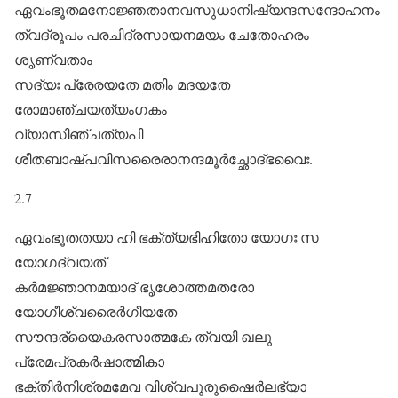
ഏവംഭൂതമനോജ്ഞതാനവസുധാനിഷ്യന്ദസന്ദോഹനം
ത്വദ്രൂപം പരചിദ്രസായനമയം ചേതോഹരം
ശൃണ്വതാം
സദ്യഃ പ്രേരയതേ മതിം മദയതേ
രോമാഞ്ചയത്യംഗകം
വ്യാസിഞ്ചത്യപി
ശീതബാഷ്പവിസരൈരാനന്ദമൂർച്ഛോദ്ഭവൈഃ.
2.7
ഏവംഭൂതതയാ ഹി ഭക്ത്യഭിഹിതോ യോഗഃ സ
യോഗദ്വയത്‌
കർമജ്ഞാനമയാദ്‌ ഭൃശോത്തമതരോ
യോഗീശ്വരൈർഗീയതേ
സൗന്ദര്യൈകരസാത്മകേ ത്വയി ഖലു
പ്രേമപ്രകർഷാത്മികാ
ഭക്തിർനിശ്രമമേവ വിശ്വപുരുഷൈർലഭ്യാ