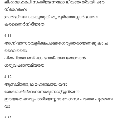
ലിംഗദേഹമപി സംത്യജന്നഥോ ലീയതേ ത്വയി പരേ
നിരാഗ്രഹഃ
ഊർദ്ധ്വലോകകുതുകീ തു മൂർദ്ധതസ്സാർദ്ധമേവ
കരണൈർനിരീയതേ
4.11
അഗ്നിവാസരവളർക്ഷപക്ഷഗൈരുത്തരായണജുഷാ ച
ദൈവതൈഃ
പ്രാപിതോ രവിപദം ഭവത്പരോ മോദവാൻ
ധ്രുവപദാന്തമീയതേ
4.12
ആസ്ഥിതോƒഥ മഹരാലയേ യദാ
ശേഷവക്ത്രദഹനോഷ്മണാ//ƒഋദ്യതേ
ഈയതേ ഭവദുപാശ്രയസ്തദാ വേധസഃ പദമതഃ പുരൈവ
വാ
4.13