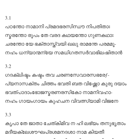
3.1
പഠന്തോ നാമാനി പ്രമദഭരസിന്ധൗ നിപതിതാഃ
സ്മരന്തോ രൂപം തേ വരദ കഥയന്തോ ഗുണകഥാഃ
ചരന്തോ യേ ഭക്താസ്ത്വയി ഖലു രാമന്തേ പരമമൂ-
നഹം ധന്യാന്മന്യേ സമധിഗതസർവാഭിലഷിതാൻ
3.2
ഗദക്ലിഷ്ടം കഷ്ടം തവ ചരണസേവാരസഭരേƒ-
പ്യനാസക്തം ചിത്തം ഭവതി ബത വിഷ്ണോ കുരു ദയാം
ഭവത്പാദാംഭോജസ്മരണരസികോ നാമനിവഹാ-
നഹം ഗായംഗായം കുഹചന വിവത്സ്യാമി വിജനേ
3.3
കൃപാ തേ ജാതാ ചേത്കിമിവ ന ഹി ലഭ്യം തനുഭൃതാം
മദീയക്ലേശൗഘപ്രശമനദശാ നാമ കിയതീ