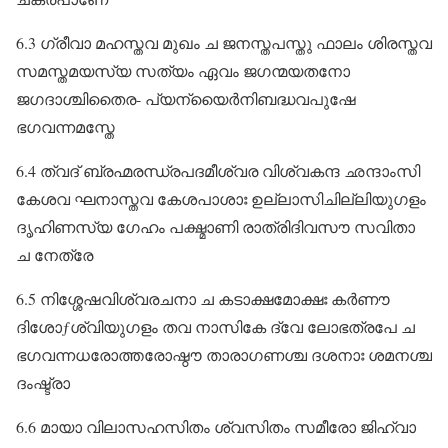
6.3 ഗ്രീവാ മഹസ്തവ മുഖം ച ജനസ്തപസ്തു ഫാലം ശിരസ്തവ
സമസ്തമയസ്യ സത്യം ഏവം ജഗന്മയതനോ
ജഗദാശ്ചിതൈര- പ്യന്യൈർനിബദ്ധവപുഷേ
ഭഗവന്നമസ്തേ
6.4 ത്വദ്‌ ബ്രഹ്മരന്ധ്രപദമീശ്വര വിശ്വകന്ദ ഛന്ദാംസി
കേശവ ഘനാസ്തവ കേശപാശാഃ ഉല്ലാസിചില്ലിയുഗളം
ദൃഹിണസ്യ ഗേഹം പക്ഷ്മാണി രാത്രിദിവസൗ സവിതാ
ച നേത്രേ
6.5 നിശ്ശേഷവിശ്വരചനാ ച കടാക്ഷമോക്ഷഃ കർണൗ
ദിശോƒശ്വിയുഗളം തവ നാസികേ ദ്വേ ലോഭത്രപേ ച
ഭഗവന്നധരോത്തരോഷ്ഠൗ താരാഗണശ്ച ദശനാഃ ശമനശ്ച
ദംഷ്ട്രാ
6.6 മായാ വിലാസഹസിതം ശ്വസിതം സമീരോ ജിഹ്വാ