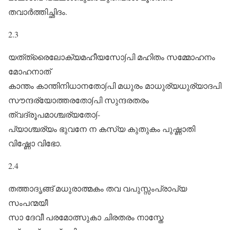
തവാർത്തിച്ഛിദം.
2.3
യത്‌ത്രൈലോക്യമഹീയസോ∫പി മഹിതം സമ്മോഹനം
മോഹനാത്‌
കാന്തം കാന്തിനിധാനതോ∫പി മധുരം മാധുര്യധുര്യാദപി
സൗന്ദര്യോത്തരതോ∫പി സുന്ദരതരം
ത്വദ്രൂപമാശ്ചര്യതോ∫-
പ്യാശ്ചര്യം ഭുവനേ ന കസ്യ കുതുകം പുഷ്ണാതി
വിഷ്ണോ വിഭോ.
2.4
തത്താദൃങ്ങ് മധുരാത്മകം തവ വപുസ്സംപ്രാപ്യ
സംപന്മയീ
സാ ദേവീ പരമോത്സുകാ ചിരതരം നാസ്തേ