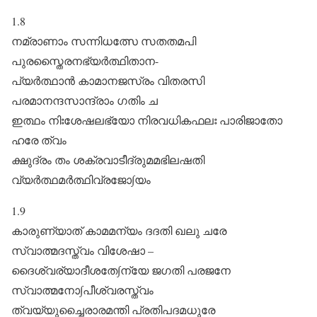
1.8
നമ്രാണാം സന്നിധത്സേ സതതമപി
പുരസ്തൈരനഭ്യർത്ഥിതാന-
പ്യർ‌ത്ഥാൻ കാമാനജസ്രം വിതരസി
പരമാനന്ദസാന്ദ്രാം ഗതിം ച
ഇത്ഥം നിഃശേഷലഭ്യോ നിരവധികഫലഃ പാരിജാതോ
ഹരേ ത്വം
ക്ഷുദ്രം തം ശക്രവാടീദ്രുമമഭിലഷതി
വ്യർത്ഥമർത്ഥിവ്രജോ∫യം
1.9
കാരുണ്യാത് കാമമന്യം ദദതി ഖലു ചരേ
സ്വാത്മദസ്ത്വം വിശേഷാ –
ദൈശ്വര്യാദീശതേ∫ന്യേ ജഗതി പരജനേ
സ്വാത്മനോ∫പീശ്വരസ്ത്വം
ത്വയ്യുച്ചൈരാരമന്തി പ്രതിപദമധുരേ