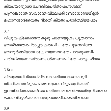
കിമപ്യാരൂഢാ ചേദഖിലപരിതാപപ്രശമനീ
പുനശ്ചാന്തേ സ്വാന്തേ വിമലപരി ബോധോദയമിളൻ
മഹാനന്ദാദ്വൈതം ദിശതി കിമതഃ പ്രാർത്ഥ്യമപരം
3.7
വിധൂയ ക്ലേശാന്മേ കുരു ചരണയുഗ്മം ധൃതരസം
ഭവത്ക്ഷേത്രപ്രാപ്തൗ കരമപി ച തേ പൂജനവിധൗ
ഭവന്മൂർത്ത്യാലോകേ നയനമഥ തേ പാദതുലസീ-
പരിഘ്രാണേ ഘ്രാണം ശ്രവണമപി തേ ചാരുചരിതേ
3.8വം
പ്രഭൂതാധിവ്യാധിപ്രസഭചലിതേ മാമകഹൃദി
ത്വദീയം തദ്രൂപം പരമസുഖചിദ്രൂപമുദിയാത്‌
ഉദഞ്ചദ്രോമാഞ്ചോ ഗലിതബഹുഹർഷാശ്രുനിവഹോ
യഥാ വിസ്മര്യാസം ദുരുപശമപീഡാപരിഭവാൻ
3.9