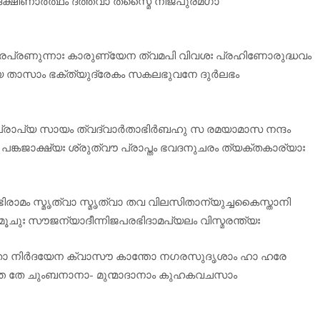
ക്ഷിണാർത്ഥം ദത്ത്വാ തസ്മൈ നിജപുരമഗാ
ഭാരപ്രണുന്നാഃ കാരുണ്യേന ത്വമപി വിവശഃ പ്രഹിണോരുദ്ധവം
 താസാം ഭക്ത്യുദ്രേകം സകലഭുവനേ ദുർലഭം
ം പ്രാപ്യ സായം ത്വദ്വാർതാഭിർബഹു സ രമയാമാസ നന്ദം
പങ്കജാക്ഷ്യഃ ശ്രുത്വൗ പ്രാപ്തം ഭവദനുചരം ത്യക്തകാര്യാഃ
രാമം സ്മൃത്വാ സ്മൃത്വാ തവ വിലസിതാന്യുച്ചകൈസ്താനി
ൂചുഃ സൗജന്യാദീന്നിജപരഭിദാമപ്യലം വിസ്മരന്ത്യഃ
ഷിതോ നിർദയേന ക്വാസൗ കാന്തോ നഗരസുദൃശാം ഹാ ഹരേ
തേ ചുംബനാനാ- മുന്മാദാനാം കുഹകവചസാം