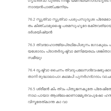
ഗൃഹീത്വാ പുത്രം നഷ്ടം യമനിലയനാദാഹൃതം ദ
നാദയൻപാഞ്ചജന്യം
76.2 സ്മൃത്വാ സ്മൃത്വാ പശുപസുദൃശഃ പ്രേമ
തം കിഞ്ചാമുഷ്മൈ പരമസുഹൃദേ ഭക്തവര്യായ
ദർശയിഷ്യൻ
76.3 ത്വന്മാഹാത്മ്യപ്രഥിമപിശുനം ഗോകുല
യശോദാം പ്രാതർദൃഷ്ട്വാ മണിമയരഥം ശങ്കിതാഃ 
സമീയുഃ
76.4 ദൃഷ്ട്വാ ചൈനം ത്വദുപമലസദ്വേഷഭൂഷാഭി
താനി രുദ്ധാലാപാഃ കഥമപി പുനർഗദ്ഗദാം വാചമ
76.5 ശ്രീമൻ കിം ത്വം പിതൃജനകൃതേ പ്രേ
നാഥ പായാഃ ആശ്ലേഷാണാമമൃതവപുഷോ ഹന്ത 
വിസ്മരേത്കാന്ത കാ വാ