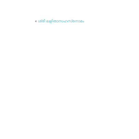
«
ശ്രീ ലളിതാസഹസ്രനാമം