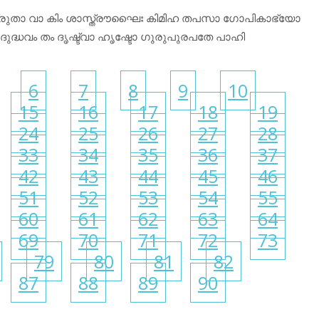
്രുതാ വാ കിം ശാസ്ത്രൗഘൈഃ കിമിഹ തപസാ ഗോപികാഭ്യോ
്ധവം തം ദൃഷ്ട്വാ ഹൃഷ്ടോ ഗുരുപുരപതേ പാഹി
6
7
8
9
10
15
16
17
18
19
24
25
26
27
28
33
34
35
36
37
42
43
44
45
46
51
52
53
54
55
60
61
62
63
64
69
70
71
72
73
79
80
81
82
87
88
89
90