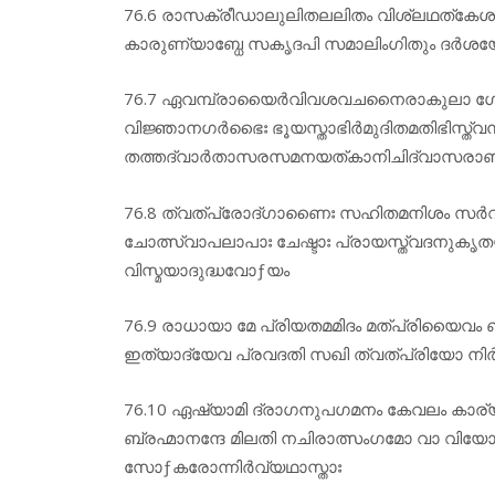
76.6 രാസക്രീഡാലുലിതലലിതം വിശ്ലഥത്കേശ
കാരുണ്യാബ്ധേ സകൃദപി സമാലിംഗിതും ദർശയേതി
76.7 ഏവമ്പ്രായൈർവിവശവചനൈരാകുലാ ഗോപി
വിജ്ഞാനഗർഭൈഃ ഭൂയസ്താഭിർമുദിതമതിഭിസ്ത്വന്
തത്തദ്വാർതാസരസമനയത്കാനിചിദ്വാസരാ
76.8 ത്വത്പ്രോദ്ഗാണൈഃ സഹിതമനിശം സ
ചോത്സ്വാപലാപാഃ ചേഷ്ടാഃ പ്രായസ്ത്വദനുകൃത
വിസ്മയാദുദ്ധവോƒയം
76.9 രാധായാ മേ പ്രിയതമമിദം മത്പ്രിയൈവം 
ഇത്യാദ്യേവ പ്രവദതി സഖി ത്വത്പ്രിയോ നിർ
76.10 ഏഷ്യാമി ദ്രാഗനുപഗമനം കേവലം കാര്യ
ബ്രഹ്മാനന്ദേ മിലതി നചിരാത്സംഗമോ വാ വിയോ
സോƒകരോന്നിർവ്യഥാസ്താഃ