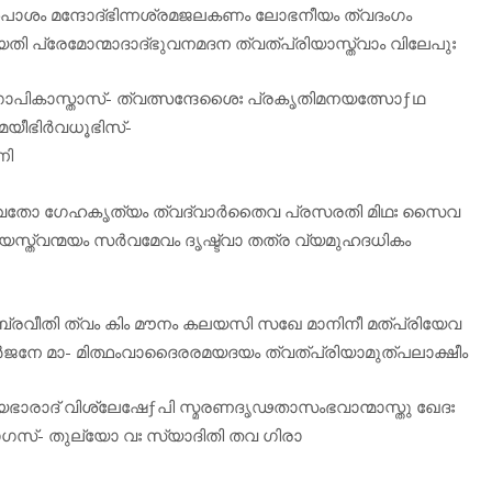
പാശം മന്ദോദ്ഭിന്നശ്രമജലകണം ലോഭനീയം ത്വദംഗം
 പ്രേമോന്മാദാദ്ഭുവനമദന ത്വത്പ്രിയാസ്ത്വാം വിലേപുഃ
കാസ്താസ്‌- ത്വത്സന്ദേശൈഃ പ്രകൃതിമനയത്സോƒഥ
മയീഭിർവധൂഭിസ്‌-
ണി
ർവതോ ഗേഹകൃത്യം ത്വദ്വാർതൈവ പ്രസരതി മിഥഃ സൈവ
യസ്ത്വന്മയം സർവമേവം ദൃഷ്ട്വാ തത്ര വ്യമുഹദധികം
ബ്രവീതി ത്വം കിം മൗനം കലയസി സഖേ മാനിനീ മത്പ്രിയേവ
ജനേ മാ- മിത്ഥംവാദൈരരമയദയം ത്വത്പ്രിയാമുത്പലാക്ഷീം
ഭാരാദ്‌ വിശ്ലേഷേƒപി സ്മരണദൃഢതാസംഭവാന്മാസ്തു ഖേദഃ
ഗസ്‌- തുല്യോ വഃ സ്യാദിതി തവ ഗിരാ