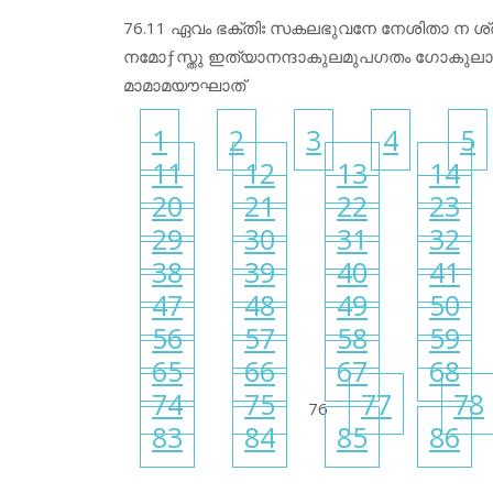
76.11 ഏവം ഭക്തിഃ സകലഭുവനേ നേശിതാ ന ശ
നമോƒസ്തു ഇത്യാനന്ദാകുലമുപഗതം ഗോകുലാദുദ
മാമാമയൗഘാത്‌
1
2
3
4
5
11
12
13
14
20
21
22
23
29
30
31
32
38
39
40
41
47
48
49
50
56
57
58
59
65
66
67
68
74
75
77
78
76
83
84
85
86