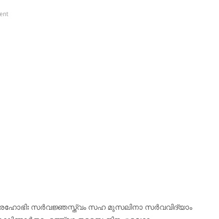
ent
്രൈരഹോഭിഃ സർവജ്ഞസ്ത്വം സഹ മുസലിനാ സർവവിദ്യാം