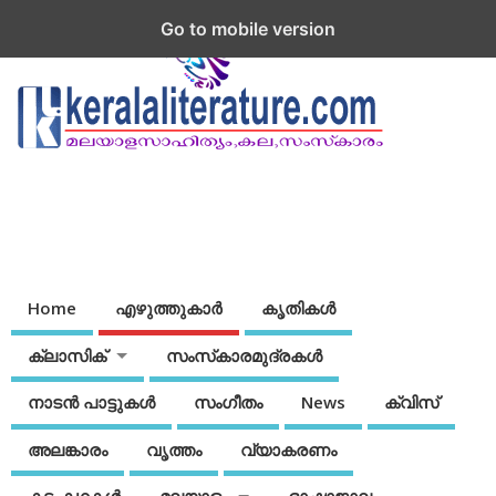
Go to mobile version
Home
എഴുത്തുകാര്‍
കൃതികൾ
ക്ലാസിക്
സംസ്‌കാരമുദ്രകള്‍
നാടന്‍ പാട്ടുകള്‍
സംഗീതം
News
ക്വിസ്
അലങ്കാരം
വൃത്തം
വ്യാകരണം