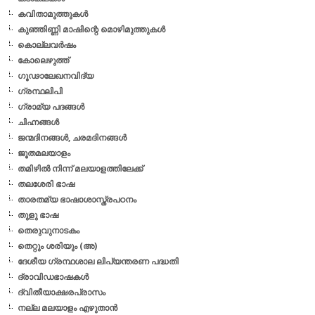
കവിതാമുത്തുകള്‍
കുഞ്ഞിണ്ണി മാഷിന്റെ മൊഴിമുത്തുകള്‍
കൊല്ലവര്‍ഷം
കോലെഴുത്ത്
ഗൂഢാലേഖനവിദ്യ
ഗ്രന്ഥലിപി
ഗ്രാമ്യ പദങ്ങള്‍
ചിഹ്നങ്ങള്‍
ജന്മദിനങ്ങള്‍, ചരമദിനങ്ങള്‍
ജൂതമലയാളം
തമിഴില്‍ നിന്ന് മലയാളത്തിലേക്ക്
തലശേരി ഭാഷ
താരതമ്യ ഭാഷാശാസ്ത്രപഠനം
തുളു ഭാഷ
തെരുവുനാടകം
തെറ്റും ശരിയും (അ)
ദേശീയ ഗ്രന്ഥശാല ലിപ്യന്തരണ പദ്ധതി
ദ്രാവിഡഭാഷകള്‍
ദ്വിതീയാക്ഷരപ്രാസം
നല്ല മലയാളം എഴുതാന്‍