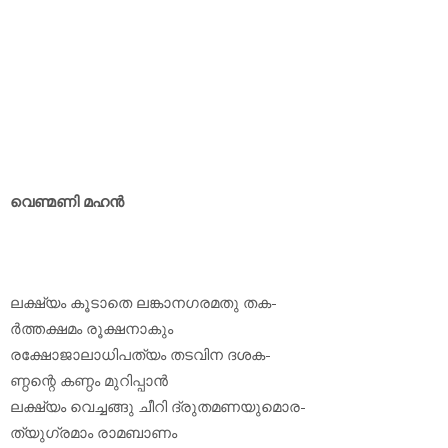
വെണ്മണി മഹൻ
ലക്ഷ്യം കൂടാതെ ലങ്കാനഗരമതു തക-
ർത്തക്ഷമം രൂക്ഷനാകും
രക്ഷോജാലാധിപത്യം തടവിന ദശക-
ണ്ഠന്റെ കണ്ഠം മുറിപ്പാൻ
ലക്ഷ്യം വെച്ചങ്ങു ചീറി ദ്രുതമണയുമൊര-
ത്യുഗ്രമാം രാമബാണം