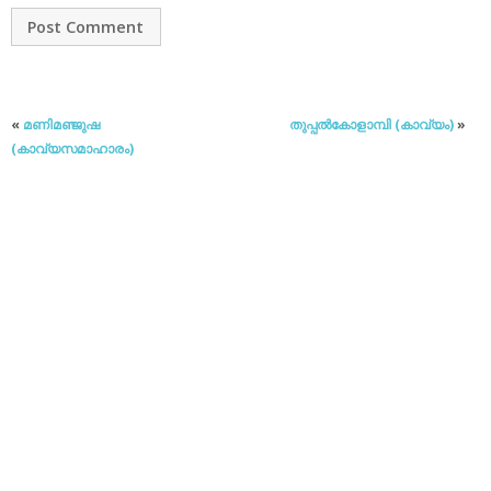
«
മണിമഞ്ജുഷ
തുപ്പൽകോളാമ്പി (കാവ്യം)
»
(കാവ്യസമാഹാരം)