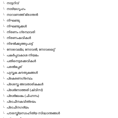
നാട്ടറിവ്
നാട്യഗൃഹം
നാറാണത്ത് ഭ്രാന്തന്‍
നിഘണ്ടു
നിഘണ്ടുക്കള്‍
നിരണം ഗ്രന്ഥവരി
നിരണംകവികള്‍
നിഴല്‍ക്കുത്തുപാട്ട്
നോവെല്ല, നോവല്‍, നോവലെറ്റ്
പകര്‍പ്പവകാശ നിയമം
പതിനെട്ടരക്കവികള്‍
പരല്‍പ്പേര്
പുസ്തക കൗതുകങ്ങള്‍
പ്രകരണഗ്രന്ഥം
പ്രശസ്ത അവതാരികകള്‍
പ്രശ്‌നോത്തരി (ക്വിസ്)
പ്രശ്ലേഷം (ചിഹ്നനം)
പ്രാചീനകവിത്രയം
പ്രാചീനഗദ്യം
പൗരസ്ത്യസാഹിത്യ സിദ്ധാന്തങ്ങള്‍