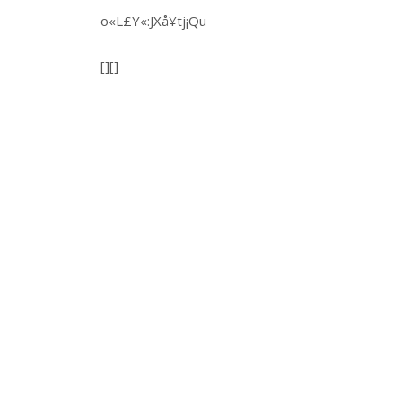
o«L£Y«:JXå¥tj¡Qu
[][]