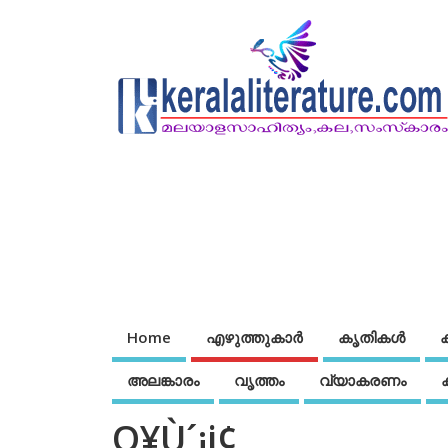
Home
എഴുത്തുകാര്‍
കൃതികൾ
അലങ്കാരം
വൃത്തം
വ്യാകരണം
O¥Ù´¡j¢