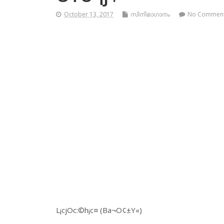
October 13, 2017
സിനിമാഗാനം
No Commen
L¡cjOc:©h¡c¤ (Ba¬O¢±Y«)