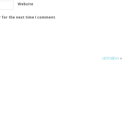
Website
r for the next time I comment.
c£Y¢d£U«
»