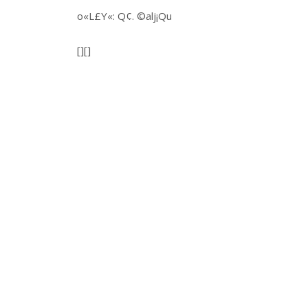
o«L£Y«: Q¢. ©alj¡Qu
[][]