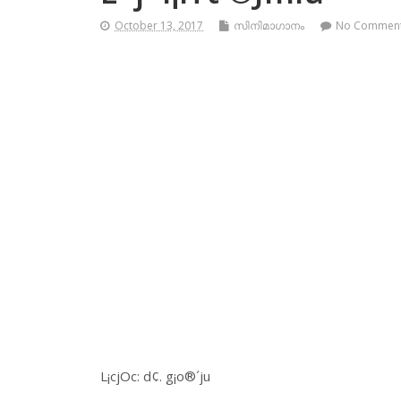
October 13, 2017
സിനിമാഗാനം
No Commen
L¡cjOc: d¢. g¡o®´ju