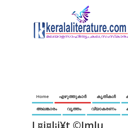
Home
എഴുത്തുകാര്‍
കൃതികൾ
അലങ്കാരം
വൃത്തം
വ്യാകരണം
L¤j¤l¡i¥t ©Jmlu