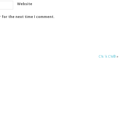
Website
r for the next time I comment.
C¼¨k C¼®
»