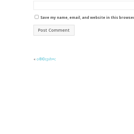
Save my name, email, and website in this browse
«
o®©cpih¤c