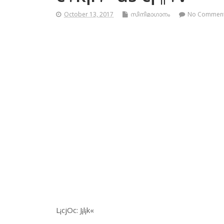
October 13, 2017
സിനിമാഗാനം
No Commen
L¡cjOc: J¡l¡k«