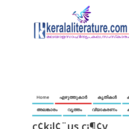
Home
എഴുത്തുകാര്‍
കൃതികൾ
അലങ്കാരം
വൃത്തം
വ്യാകരണം
c¢k¡l¢¨us c¡¶¢v