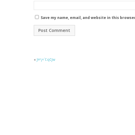
Save my name, email, and website in this browse
«
J¤º¡×´¢q¢Jw