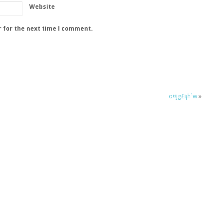
Website
r for the next time I comment.
o¤jg£i¡h¹w
»