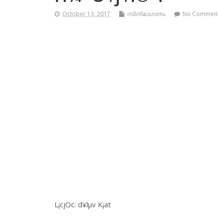
October 13, 2017
സിനിമാഗാനം
No Commen
L¡cjOc: d¥lµv K¡at