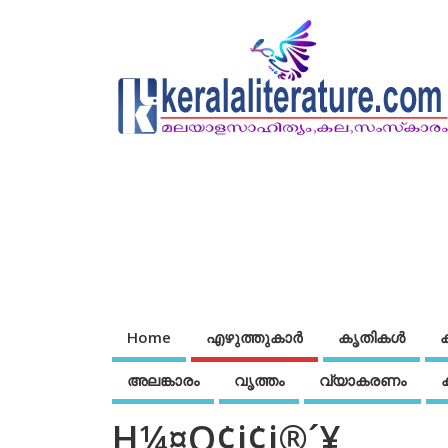
Home
എഴുത്തുകാര്‍
കൃതികൾ
അലങ്കാരം
വൃത്തം
വ്യാകരണം
H¼¤O¢j¢i®´¥