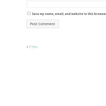
Save my name, email, and website in this browse
«
Cª i¤L«