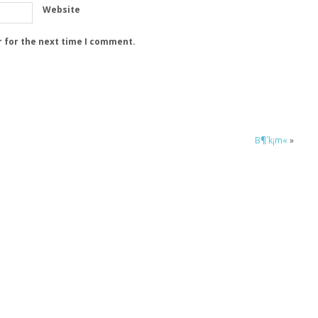
Website
r for the next time I comment.
B¶´k¡m«
»