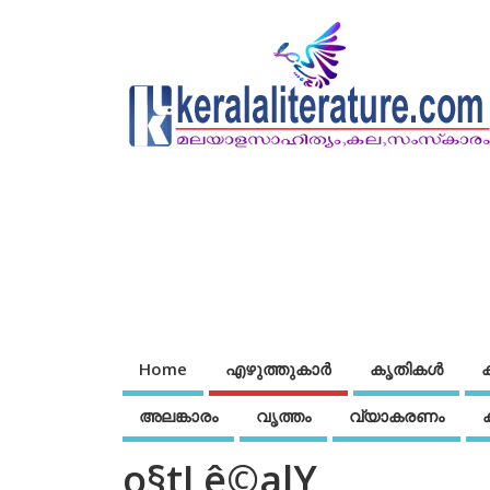
Home
എഴുത്തുകാര്‍
കൃതികൾ
അലങ്കാരം
വൃത്തം
വ്യാകരണം
o§tLê©alY