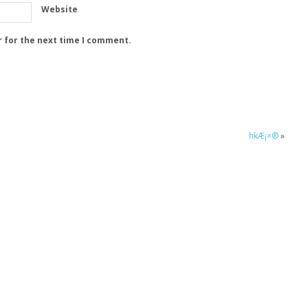
Website
r for the next time I comment.
hkÆ¡×®
»