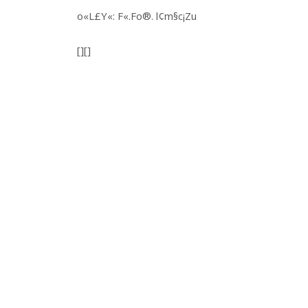
o«L£Y«: F«.Fo®. l¢m§c¡Zu
[][]