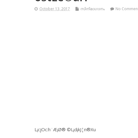
October 13, 2017
സിനിമാഗാനം
No Commen
L¡cjOc:h¨Æ¡Ø® ©L¡d¡kJ¦n®Xu