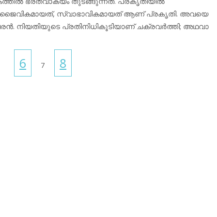
്തില്‍ ഭരതവാക്യം തുടങ്ങുന്നത്. പ്രകൃതിയില്‍
ു. ജൈവികമായത്, സ്വാഭാവികമായത് ആണ് പ്രകൃതി. അവയെ
വരന്‍. നിയതിയുടെ പ്രതിനിധികൂടിയാണ് ചക്രവര്‍ത്തി; അഥവാ
6
8
7