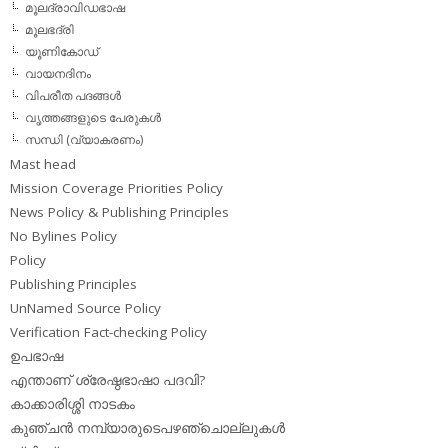
മൂലദ്രാവിഡഭാഷ
മൂലഭദ്രി
യൂണികോഡ്
വായനദിനം
വിപരീത പദങ്ങള്‍
വൃത്തങ്ങളുടെ പേരുകള്‍
സന്ധി (വ്യാകരണം)
Mast head
Mission Coverage Priorities Policy
News Policy & Publishing Principles
No Bylines Policy
Policy
Publishing Principles
UnNamed Source Policy
Verification Fact-checking Policy
ഉപഭാഷ
എന്താണ് ശ്രേഷ്ഠഭാഷാ പദവി?
കാക്കാരിശ്ശി നാടകം
കുഞ്ചന്‍ നമ്പ്യാരുടെപഴഞ്ചൊല്ലുകള്‍