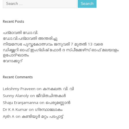
Recent Posts
പദ്മാവതി ഡോ.വി.
ഡോ.വി.പദ്മാവതി അന്തരിച്ചു
നിയമസഭ പുസ്തകോത്സവം ജനുവരി 7 മുതല്‍ 13 വരെ
ഡിക്ഷ്ണറി ഓഫ് ഇംഗ്ലിഷ് ഫോര്‍ ദ സ്പീക്കേഴ്‌സ് ഓഫ് മലയാളം
ഉപോദ്ഘാതം
വേറാക്കൂറ്
Recent Comments
Lekshmy Praveen
on
കനകലത. വി. വി
Sunny Alanoly
on
ജീവിതചിന്തകള്‍
Shaju Eranjamanna
on
പെരുമണ്ണാന്‍
Dr K A Kumar
on
ഗ്രന്ഥാലോകം
Ajith A
on
കണ്ടിയൂര്‍ മറ്റം പടപ്പാട്ട്‌