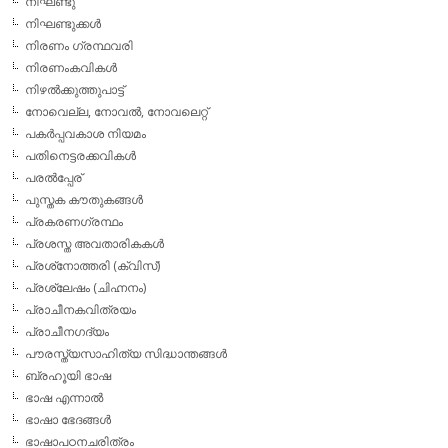
നിഘണ്ടു
നിഘണ്ടുക്കള്‍
നിരണം ഗ്രന്ഥവരി
നിരണംകവികള്‍
നിഴല്‍ക്കുത്തുപാട്ട്
നോവെല്ല, നോവല്‍, നോവലെറ്റ്
പകര്‍പ്പവകാശ നിയമം
പതിനെട്ടരക്കവികള്‍
പരല്‍പ്പേര്
പുസ്തക കൗതുകങ്ങള്‍
പ്രകരണഗ്രന്ഥം
പ്രശസ്ത അവതാരികകള്‍
പ്രശ്‌നോത്തരി (ക്വിസ്)
പ്രശ്ലേഷം (ചിഹ്നനം)
പ്രാചീനകവിത്രയം
പ്രാചീനഗദ്യം
പൗരസ്ത്യസാഹിത്യ സിദ്ധാന്തങ്ങള്‍
ബ്രഹൂയി ഭാഷ
ഭാഷ എന്നാല്‍
ഭാഷാ ഭേദങ്ങള്‍
ഭാഷാപഠനചരിത്രം