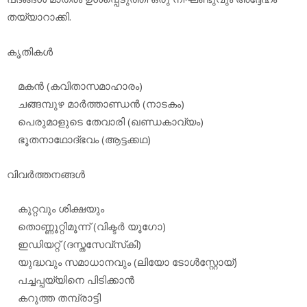
തയ്യാറാക്കി.
കൃതികള്‍
മകന്‍ (കവിതാസമാഹാരം)
ചങ്ങമ്പുഴ മാര്‍ത്താണ്ഡന്‍ (നാടകം)
പെരുമാളുടെ തേവാരി (ഖണ്ഡകാവ്യം)
ഭൂതനാഥോദ്ഭവം (ആട്ടക്കഥ)
വിവര്‍ത്തനങ്ങള്‍
കുറ്റവും ശിക്ഷയും
തൊണ്ണൂറ്റിമൂന്ന് (വിക്ടര്‍ യൂഗോ)
ഇഡിയറ്റ് (ദസ്തസേവ്‌സ്‌കി)
യുദ്ധവും സമാധാനവും (ലിയോ ടോള്‍സ്റ്റോയ്)
പച്ചപ്പയ്യിനെ പിടിക്കാന്‍
കറുത്ത തമ്പ്രാട്ടി