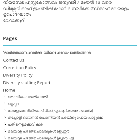
നിയമസഭ പുസ്തകോത്സവം ജനുവരി 7 മുതല്‍ 13 വരെ
ഡിക്ഷ്ണറി ഓഫ് ഇംഗ്ലിഷ് ഫോര്‍ ദ സ്പീക്കേഴ്‌സ് ഓഫ് മലയാളം
ഉപോദ്ഘാതം
വേറാക്കൂറ്
Pages
‘മാര്‍ത്താണ്ഡവര്‍മ്മ’ യിലെ കഥാപാത്രങ്ങള്‍
Contact Us
Correction Policy
Diversity Policy
Diversity staffing Report
Home
ഒരായിരം പഴഞ്ചൊല്‍
ഒറ്റപ്പദം
കേരളപാണിനീയം പീഠിക (എ.ആര്‍.രാജരാജവര്‍മ)
തച്ചോളി ഒതേനൻ പൊന്നിയൻ പടയ്‌ക്കു പോയ പാട്ടുകഥ
പതിനെട്ടരക്കവികള്‍
മലയാള പഴഞ്ചൊല്ലുകള്‍ (ഇ,ഈ)
മലയാള പഴഞ്ചൊല്ലുകള്‍ (ഉ,ഊ,എ)