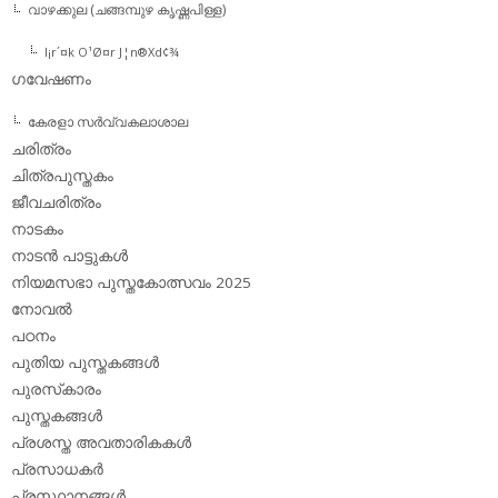
വാഴക്കുല (ചങ്ങമ്പുഴ കൃഷ്ണപിള്ള)
l¡r´¤k O¹Ø¤r J¦n®Xd¢¾
ഗവേഷണം
കേരളാ സര്‍വ്വകലാശാല
ചരിത്രം
ചിത്രപുസ്തകം
ജീവചരിത്രം
നാടകം
നാടന്‍ പാട്ടുകള്‍
നിയമസഭാ പുസ്തകോത്സവം 2025
നോവല്‍
പഠനം
പുതിയ പുസ്തകങ്ങള്‍
പുരസ്‌കാരം
പുസ്തകങ്ങള്‍
പ്രശസ്ത അവതാരികകള്‍
പ്രസാധകര്‍
പ്രസ്ഥാനങ്ങള്‍