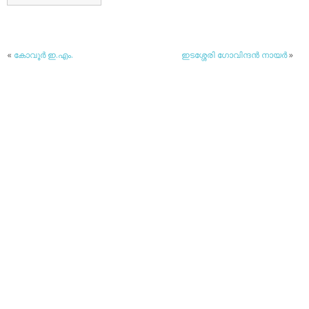
«
കോവൂര്‍ ഇ.എം.
ഇടശ്ശേരി ഗോവിന്ദന്‍ നായര്‍
»