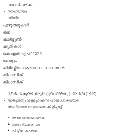
സാംസ്‌കാരികം
സാഹിത്യം
സിനിമ
എഴുത്തുകാര്‍
കഥ
കാര്‍ട്ടൂണ്‍
കൃതികള്‍
കെ.എല്‍.എഫ് 2025
കേരളം
ക്രിസ്തീയ ആരാധനാ ഗാനങ്ങള്‍
ക്ലാസിക്‌
ക്ലാസിക്
d¡T¤¼ d¢m¡O®- (KßJ¡l¬«) jOc:O¹Ø¤r J¦n®Xd¢¾ (1949)
അതുമിതും (ഉള്ളൂര്‍ എസ്.പരമേശ്വരയ്യര്‍)
അദ്ധ്യാത്മ രാമായണം കിളിപ്പാട്ട്‌
അയോദ്ധ്യാകാണ്ഡം
ആരണ്യകാണ്ഡം
കിഷ്കിന്ധകാണ്ഡം