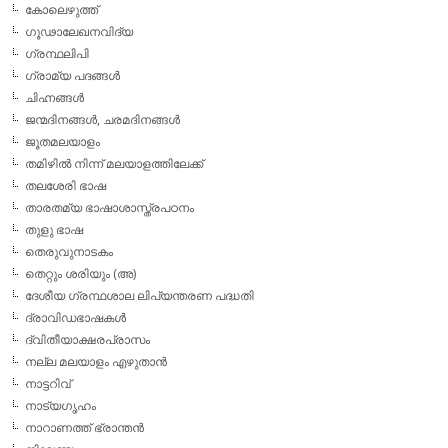
കോലെഴുത്ത്
ഗൂഢാലേഖനവിദ്യ
ഗ്രന്ഥലിപി
ഗ്രാമ്യ പദങ്ങള്‍
ചിഹ്നങ്ങള്‍
ജന്മദിനങ്ങള്‍, ചരമദിനങ്ങള്‍
ജൂതമലയാളം
തമിഴില്‍ നിന്ന് മലയാളത്തിലേക്ക്
തലശേരി ഭാഷ
താരതമ്യ ഭാഷാശാസ്ത്രപഠനം
തുളു ഭാഷ
തെരുവുനാടകം
തെറ്റും ശരിയും (അ)
ദേശീയ ഗ്രന്ഥശാല ലിപ്യന്തരണ പദ്ധതി
ദ്രാവിഡഭാഷകള്‍
ദ്വിതീയാക്ഷരപ്രാസം
നല്ല മലയാളം എഴുതാന്‍
നാട്ടറിവ്
നാട്യഗൃഹം
നാറാണത്ത് ഭ്രാന്തന്‍