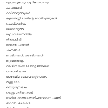
എഴുത്തുകാരും തൂലികാനാമവും
കടംകഥകള്‍
കവിതാമുത്തുകള്‍
കുഞ്ഞിണ്ണി മാഷിന്റെ മൊഴിമുത്തുകള്‍
കൊല്ലവര്‍ഷം
കോലെഴുത്ത്
ഗൂഢാലേഖനവിദ്യ
ഗ്രന്ഥലിപി
ഗ്രാമ്യ പദങ്ങള്‍
ചിഹ്നങ്ങള്‍
ജന്മദിനങ്ങള്‍, ചരമദിനങ്ങള്‍
ജൂതമലയാളം
തമിഴില്‍ നിന്ന് മലയാളത്തിലേക്ക്
തലശേരി ഭാഷ
താരതമ്യ ഭാഷാശാസ്ത്രപഠനം
തുളു ഭാഷ
തെരുവുനാടകം
തെറ്റും ശരിയും (അ)
ദേശീയ ഗ്രന്ഥശാല ലിപ്യന്തരണ പദ്ധതി
ദ്രാവിഡഭാഷകള്‍