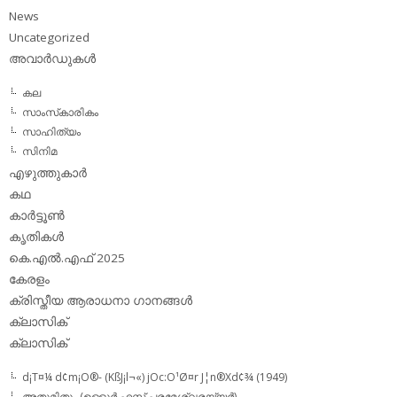
News
Uncategorized
അവാര്‍ഡുകള്‍
കല
സാംസ്‌കാരികം
സാഹിത്യം
സിനിമ
എഴുത്തുകാര്‍
കഥ
കാര്‍ട്ടൂണ്‍
കൃതികള്‍
കെ.എല്‍.എഫ് 2025
കേരളം
ക്രിസ്തീയ ആരാധനാ ഗാനങ്ങള്‍
ക്ലാസിക്‌
ക്ലാസിക്
d¡T¤¼ d¢m¡O®- (KßJ¡l¬«) jOc:O¹Ø¤r J¦n®Xd¢¾ (1949)
അതുമിതും (ഉള്ളൂര്‍ എസ്.പരമേശ്വരയ്യര്‍)