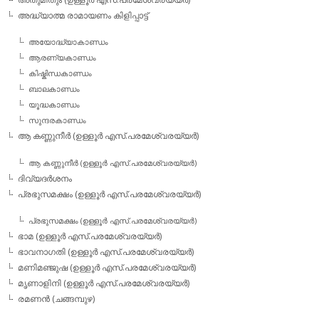
അദ്ധ്യാത്മ രാമായണം കിളിപ്പാട്ട്‌
അയോദ്ധ്യാകാണ്ഡം
ആരണ്യകാണ്ഡം
കിഷ്കിന്ധകാണ്ഡം
ബാലകാണ്ഡം
യൂദ്ധകാണ്ഡം
സുന്ദരകാണ്ഡം
ആ കണ്ണുനീര്‍ (ഉള്ളൂര്‍ എസ്.പരമേശ്വരയ്യര്‍)
ആ കണ്ണുനീര്‍ (ഉള്ളൂര്‍ എസ്.പരമേശ്വരയ്യര്‍)
ദിവ്യദര്‍ശനം
പ്രഭുസമക്ഷം (ഉള്ളൂര്‍ എസ്.പരമേശ്വരയ്യര്‍)
പ്രഭുസമക്ഷം (ഉള്ളൂര്‍ എസ്.പരമേശ്വരയ്യര്‍)
ഭാമ (ഉള്ളൂര്‍ എസ്.പരമേശ്വരയ്യര്‍)
ഭാവനാഗതി (ഉള്ളൂര്‍ എസ്.പരമേശ്വരയ്യര്‍)
മണിമഞ്ജുഷ (ഉള്ളൂര്‍ എസ്.പരമേശ്വരയ്യര്‍)
മൃണാളിനി (ഉള്ളൂര്‍ എസ്.പരമേശ്വരയ്യര്‍)
രമണന്‍ (ചങ്ങമ്പുഴ)