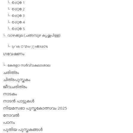
©dQ® 1
©dQ® 2
©dQ® 3
©dQ® 4
©dQ® 5
വാഴക്കുല (ചങ്ങമ്പുഴ കൃഷ്ണപിള്ള)
l¡r´¤k O¹Ø¤r J¦n®Xd¢¾
ഗവേഷണം
കേരളാ സര്‍വ്വകലാശാല
ചരിത്രം
ചിത്രപുസ്തകം
ജീവചരിത്രം
നാടകം
നാടന്‍ പാട്ടുകള്‍
നിയമസഭാ പുസ്തകോത്സവം 2025
നോവല്‍
പഠനം
പുതിയ പുസ്തകങ്ങള്‍