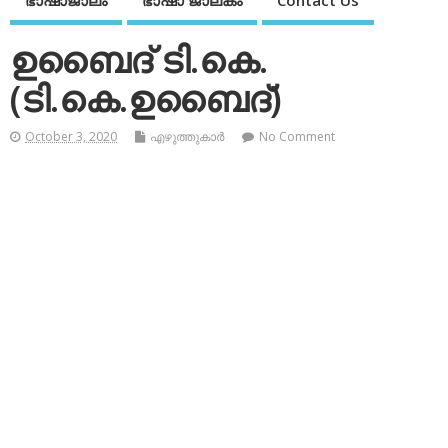
ഭാഷാജാലം
ഭാഷാ ജാലകം
Contact Us
ഉബൈദ് ടി.കെ.
(ടി.കെ.ഉബൈദ്)
October 3, 2020
എഴുത്തുകാര്‍
No Comment