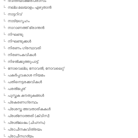
ദ്വിതീയാക്ഷരപ്രാസം
നല്ല മലയാളം എഴുതാന്‍
നാട്ടറിവ്
നാട്യഗൃഹം
നാറാണത്ത് ഭ്രാന്തന്‍
നിഘണ്ടു
നിഘണ്ടുക്കള്‍
നിരണം ഗ്രന്ഥവരി
നിരണംകവികള്‍
നിഴല്‍ക്കുത്തുപാട്ട്
നോവെല്ല, നോവല്‍, നോവലെറ്റ്
പകര്‍പ്പവകാശ നിയമം
പതിനെട്ടരക്കവികള്‍
പരല്‍പ്പേര്
പുസ്തക കൗതുകങ്ങള്‍
പ്രകരണഗ്രന്ഥം
പ്രശസ്ത അവതാരികകള്‍
പ്രശ്‌നോത്തരി (ക്വിസ്)
പ്രശ്ലേഷം (ചിഹ്നനം)
പ്രാചീനകവിത്രയം
പ്രാചീനഗദ്യം