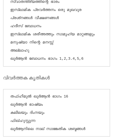
സ്വാതന്ത്ര്യത്തിന്റെ ഭാരം

ഇസ്‌ലാമിക പ്രവര്‍ത്തനം ഒരു മുഖവുര

പ്രശ്‌നങ്ങള്‍ വീക്ഷണങ്ങള്‍

ഹദീസ് ബോധനം

ഇസ്‌ലാമിക ശരീഅത്തും സാമൂഹ്യ മാറ്റങ്ങളും

മനുഷ്യാ നിന്റെ മനസ്സ്

അല്ലാഹു

ഖുര്‍ആന്‍ ബോധനം ഭാഗം 1,2,3.4,5,6
വിവര്‍ത്തക കൃതികള്‍
തഫ്ഹീമുല്‍ ഖുര്‍ആന്‍ ഭാഗം 16

ഖുര്‍ആന്‍ ഭാഷ്യം

കലീലയും ദിംനയും

ഫിഖ്ഹുസ്സുന്ന

ഖുര്‍ആനിലെ നാല് സാങ്കേതിക ശബ്ദങ്ങള്‍