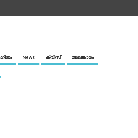
ഗീതം
News
ക്വിസ്
അലങ്കാരം