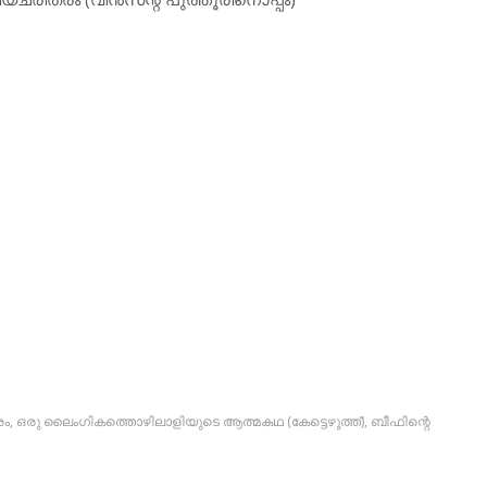
രം
,
ഒരു ലൈംഗികത്തൊഴിലാളിയുടെ ആത്മകഥ (കേട്ടെഴുത്ത്)
,
ബീഫിന്റെ