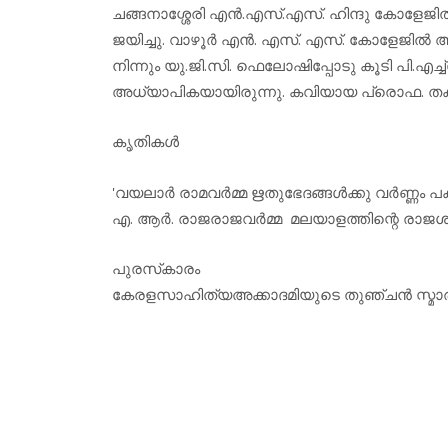
ചങ്ങനാശ്ശേരി എന്‍.എസ്.എസ്. ഹിന്ദു കോളേജില്
ജയിച്ചു. വാഴൂര്‍ എന്‍. എസ്. എസ്. കോളേജില്
നിന്നും യു.ജി.സി. ഫെലോഷിപ്പോടു കൂടി പി.എച
അധ്യാപികയായിരുന്നു. കവിയായ പ്രൊഫ. തകഴ
കൃതികള്‍
'വയലാര്‍ രാമവര്‍മ്മ ഋതുഭേദങ്ങള്‍ക്കു വര്‍ണ്ണം പക
എ. ആര്‍. രാജരാജവര്‍മ്മ മലയാളത്തിന്റെ രാജശി
പുരസ്‌കാരം
കേരളസാഹിത്യഅക്കാദമിയുടെ തുഞ്ചന്‍ സ്മാരക പു