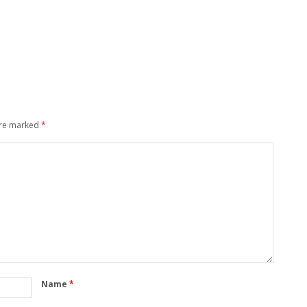
are marked
*
Name
*