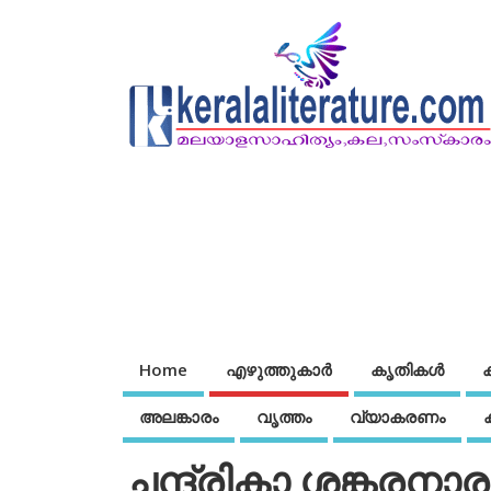
Home
എഴുത്തുകാര്‍
കൃതികൾ
അലങ്കാരം
വൃത്തം
വ്യാകരണം
ചന്ദ്രികാ ശങ്കരന