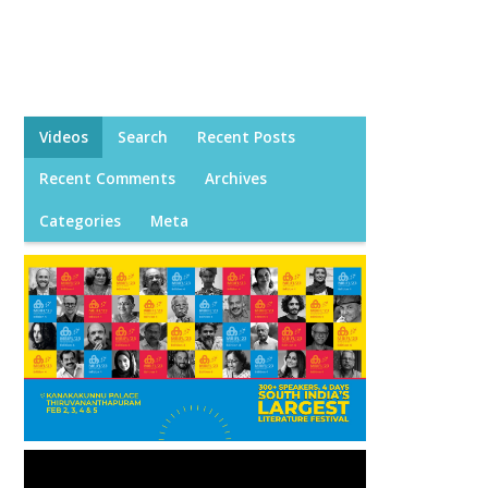
Videos
Search
Recent Posts
Recent Comments
Archives
Categories
Meta