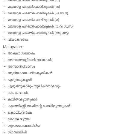
മലയാള പഴഞ്ചൊല്ലുകള്‍ (ന)
മലയാള പഴഞ്ചൊല്ലുകള്‍ (പ,ബ,ഭ)
മലയാള പഴഞ്ചൊല്ലുകള്‍ (മ)
മലയാള പഴഞ്ചൊല്ലുകള്‍ (ര,വ,ശ,സ)
മലയാള പഴഞ്ചൊല്ലുകൾ (അ, ആ)
വ്യാകരണം
Malayalam
അക്ഷരശ്ലോകം
അനത്തോളിയന്‍ ഭാഷകള്‍
അന്താദിപ്രാസം
ആദ്യകാല പദ്യകൃതികള്‍
എഴുത്തുകളരി
എഴുത്തുകാരും തൂലികാനാമവും
കടംകഥകള്‍
കവിതാമുത്തുകള്‍
കുഞ്ഞിണ്ണി മാഷിന്റെ മൊഴിമുത്തുകള്‍
കൊല്ലവര്‍ഷം
കോലെഴുത്ത്
ഗൂഢാലേഖനവിദ്യ
ഗ്രന്ഥലിപി