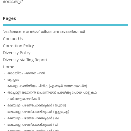
വേറാക്കൂറ്
Pages
‘മാര്‍ത്താണ്ഡവര്‍മ്മ’ യിലെ കഥാപാത്രങ്ങള്‍
Contact Us
Correction Policy
Diversity Policy
Diversity staffing Report
Home
ഒരായിരം പഴഞ്ചൊല്‍
ഒറ്റപ്പദം
കേരളപാണിനീയം പീഠിക (എ.ആര്‍.രാജരാജവര്‍മ)
തച്ചോളി ഒതേനൻ പൊന്നിയൻ പടയ്‌ക്കു പോയ പാട്ടുകഥ
പതിനെട്ടരക്കവികള്‍
മലയാള പഴഞ്ചൊല്ലുകള്‍ (ഇ,ഈ)
മലയാള പഴഞ്ചൊല്ലുകള്‍ (ഉ,ഊ,എ)
മലയാള പഴഞ്ചൊല്ലുകള്‍ (ക)
മലയാള പഴഞ്ചൊല്ലുകള്‍ (ച)
മലയാള പഴഞ്ചൊല്ലുകള്‍ (ത)