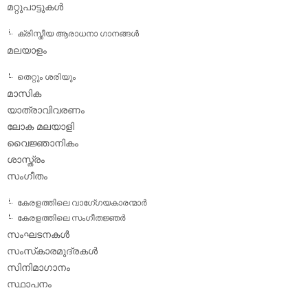
മറ്റുപാട്ടുകള്‍
ക്രിസ്തീയ ആരാധനാ ഗാനങ്ങള്‍
മലയാളം
തെറ്റും ശരിയും
മാസിക
യാത്രാവിവരണം
ലോക മലയാളി
വൈജ്ഞാനികം
ശാസ്ത്രം
സംഗീതം
കേരളത്തിലെ വാഗേ്ഗയകാരന്മാര്‍
കേരളത്തിലെ സംഗീതജ്ഞര്‍
സംഘടനകള്‍
സംസ്‌കാരമുദ്രകള്‍
സിനിമാഗാനം
സ്ഥാപനം