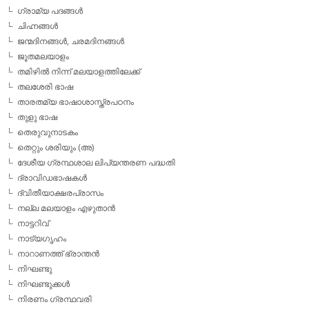
ഗ്രാമ്യ പദങ്ങള്‍
ചിഹ്നങ്ങള്‍
ജന്മദിനങ്ങള്‍, ചരമദിനങ്ങള്‍
ജൂതമലയാളം
തമിഴില്‍ നിന്ന് മലയാളത്തിലേക്ക്
തലശേരി ഭാഷ
താരതമ്യ ഭാഷാശാസ്ത്രപഠനം
തുളു ഭാഷ
തെരുവുനാടകം
തെറ്റും ശരിയും (അ)
ദേശീയ ഗ്രന്ഥശാല ലിപ്യന്തരണ പദ്ധതി
ദ്രാവിഡഭാഷകള്‍
ദ്വിതീയാക്ഷരപ്രാസം
നല്ല മലയാളം എഴുതാന്‍
നാട്ടറിവ്
നാട്യഗൃഹം
നാറാണത്ത് ഭ്രാന്തന്‍
നിഘണ്ടു
നിഘണ്ടുക്കള്‍
നിരണം ഗ്രന്ഥവരി