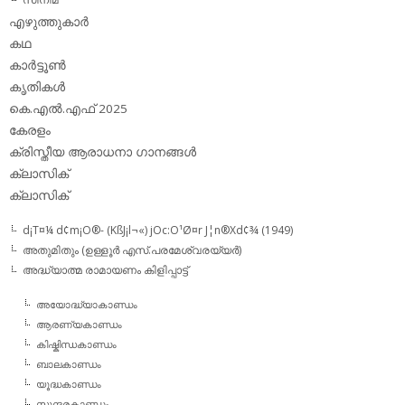
എഴുത്തുകാര്‍
കഥ
കാര്‍ട്ടൂണ്‍
കൃതികള്‍
കെ.എല്‍.എഫ് 2025
കേരളം
ക്രിസ്തീയ ആരാധനാ ഗാനങ്ങള്‍
ക്ലാസിക്‌
ക്ലാസിക്
d¡T¤¼ d¢m¡O®- (KßJ¡l¬«) jOc:O¹Ø¤r J¦n®Xd¢¾ (1949)
അതുമിതും (ഉള്ളൂര്‍ എസ്.പരമേശ്വരയ്യര്‍)
അദ്ധ്യാത്മ രാമായണം കിളിപ്പാട്ട്‌
അയോദ്ധ്യാകാണ്ഡം
ആരണ്യകാണ്ഡം
കിഷ്കിന്ധകാണ്ഡം
ബാലകാണ്ഡം
യൂദ്ധകാണ്ഡം
സുന്ദരകാണ്ഡം