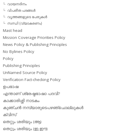
വായനദിനം
വിപരീത പദങ്ങള്‍
വൃത്തങ്ങളുടെ പേരുകള്‍
സന്ധി (വ്യാകരണം)
Mast head
Mission Coverage Priorities Policy
News Policy & Publishing Principles
No Bylines Policy
Policy
Publishing Principles
UnNamed Source Policy
Verification Fact-checking Policy
ഉപഭാഷ
എന്താണ് ശ്രേഷ്ഠഭാഷാ പദവി?
കാക്കാരിശ്ശി നാടകം
കുഞ്ചന്‍ നമ്പ്യാരുടെപഴഞ്ചൊല്ലുകള്‍
ക്വിസ്
തെറ്റും ശരിയും (ആ)
തെറ്റും ശരിയും (ഇ,ഈ)