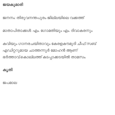
ജയകുമാരി
ജനനം: തിരുവനന്തപുരം ജില്ലയിലെ വക്കത്ത്
മാതാപിതാക്കള്‍: എം. ഗോമതിയും എം. ദിവാകരനും
കവിയും ഗാനരചയിതാവും കേരളകൗമുദി ചീഫ് സബ്
എഡിറ്ററുമായ ചാത്തന്നൂര്‍ മോഹന്‍ ആണ്
ഭര്‍ത്താവ്.കൊല്ലത്ത് കടപ്പാക്കടയില്‍ താമസം.
കൃതി
ജപമാല