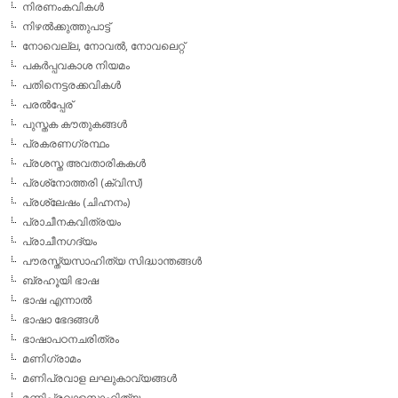
നിരണംകവികള്‍
നിഴല്‍ക്കുത്തുപാട്ട്
നോവെല്ല, നോവല്‍, നോവലെറ്റ്
പകര്‍പ്പവകാശ നിയമം
പതിനെട്ടരക്കവികള്‍
പരല്‍പ്പേര്
പുസ്തക കൗതുകങ്ങള്‍
പ്രകരണഗ്രന്ഥം
പ്രശസ്ത അവതാരികകള്‍
പ്രശ്‌നോത്തരി (ക്വിസ്)
പ്രശ്ലേഷം (ചിഹ്നനം)
പ്രാചീനകവിത്രയം
പ്രാചീനഗദ്യം
പൗരസ്ത്യസാഹിത്യ സിദ്ധാന്തങ്ങള്‍
ബ്രഹൂയി ഭാഷ
ഭാഷ എന്നാല്‍
ഭാഷാ ഭേദങ്ങള്‍
ഭാഷാപഠനചരിത്രം
മണിഗ്രാമം
മണിപ്രവാള ലഘുകാവ്യങ്ങള്‍
മണിപ്രവാളസാഹിത്യം