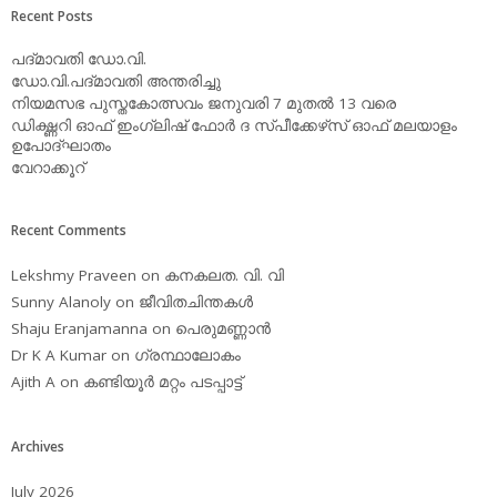
Recent Posts
പദ്മാവതി ഡോ.വി.
ഡോ.വി.പദ്മാവതി അന്തരിച്ചു
നിയമസഭ പുസ്തകോത്സവം ജനുവരി 7 മുതല്‍ 13 വരെ
ഡിക്ഷ്ണറി ഓഫ് ഇംഗ്ലിഷ് ഫോര്‍ ദ സ്പീക്കേഴ്‌സ് ഓഫ് മലയാളം
ഉപോദ്ഘാതം
വേറാക്കൂറ്
Recent Comments
Lekshmy Praveen
on
കനകലത. വി. വി
Sunny Alanoly
on
ജീവിതചിന്തകള്‍
Shaju Eranjamanna
on
പെരുമണ്ണാന്‍
Dr K A Kumar
on
ഗ്രന്ഥാലോകം
Ajith A
on
കണ്ടിയൂര്‍ മറ്റം പടപ്പാട്ട്‌
Archives
July 2026