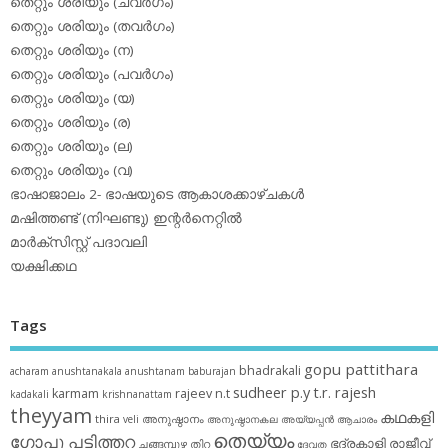
തെറ്റും ശരിയും (ചവര്‍ഗം)
തെറ്റും ശരിയും (തവര്‍ഗം)
തെറ്റും ശരിയും (ന)
തെറ്റും ശരിയും (പവര്‍ഗം)
തെറ്റും ശരിയും (യ)
തെറ്റും ശരിയും (ര)
തെറ്റും ശരിയും (ല)
തെറ്റും ശരിയും (വ)
ഭാഷാജാലം 2- ഭാഷയുടെ ആകാശക്കാഴ്ചകള്‍
മഷിത്തണ്ട് (നിഘണ്ടു) ഇന്റര്‍നെറ്റില്‍
മാര്‍ക്‌സിസ്റ്റ് പദാവലി
യക്ഷിക്കഥ
Tags
gopu pattithara
bhadrakali
acharam
anushtanakala
anushtanam
baburajan
sudheer p.y
t.r. rajesh
karmam
rajeev n.t
kadakali
krishnanattam
theyyam
കഥകളി
thira
അനുഷ്ഠാനം
veli
അനുഷ്ഠാനകല
അയ്യപ്പന്‍
ആചാരം
തെയ്യം
ഗോപു പട്ടിത്തറ
ഭദ്രകാളി
രാജീവ്
ചങ്ങമ്പുഴ
തിറ
ദേവത