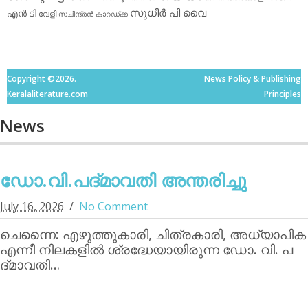
സുധീര്‍ പി വൈ
എൻ ടി
വേളി
സചീന്ദ്രന്‍ കാറഡ്ക്ക
Copyright ©2026.
News Policy & Publishing
Keralaliterature.com
Principles
News
ഡോ.വി.പദ്മാവതി അന്തരിച്ചു
July 16, 2026
No Comment
ചെന്നൈ: എഴുത്തുകാരി, ചിത്രകാരി, അധ്യാപിക
എന്നീ നിലകളില്‍ ശ്രദ്ധേയായിരുന്ന ഡോ. വി. പ
ദ്മാവതി…