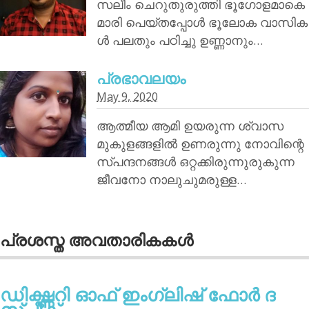
സലീം ചെറുതുരുത്തി ഭൂഗോളമാകെ
മാരി പെയ്തപ്പോൾ ഭൂലോക വാസിക
ൾ പലതും പഠിച്ചു ഉണ്ണാനും…
പ്രഭാവലയം
May 9, 2020
ആത്മീയ ആമി ഉയരുന്ന ശ്വാസ
മുകുളങ്ങളിൽ ഉണരുന്നു നോവിന്റെ
സ്പന്ദനങ്ങൾ ഒറ്റക്കിരുന്നുരുകുന്ന
ജീവനോ നാലുചുമരുള്ള…
പ്രശസ്ത അവതാരികകള്‍
ഡിക്ഷ്ണറി ഓഫ് ഇംഗ്ലിഷ് ഫോര്‍ ദ