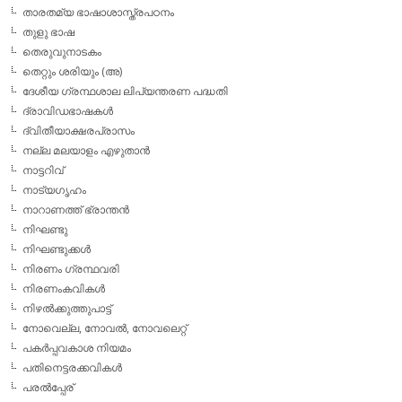
താരതമ്യ ഭാഷാശാസ്ത്രപഠനം
തുളു ഭാഷ
തെരുവുനാടകം
തെറ്റും ശരിയും (അ)
ദേശീയ ഗ്രന്ഥശാല ലിപ്യന്തരണ പദ്ധതി
ദ്രാവിഡഭാഷകള്‍
ദ്വിതീയാക്ഷരപ്രാസം
നല്ല മലയാളം എഴുതാന്‍
നാട്ടറിവ്
നാട്യഗൃഹം
നാറാണത്ത് ഭ്രാന്തന്‍
നിഘണ്ടു
നിഘണ്ടുക്കള്‍
നിരണം ഗ്രന്ഥവരി
നിരണംകവികള്‍
നിഴല്‍ക്കുത്തുപാട്ട്
നോവെല്ല, നോവല്‍, നോവലെറ്റ്
പകര്‍പ്പവകാശ നിയമം
പതിനെട്ടരക്കവികള്‍
പരല്‍പ്പേര്