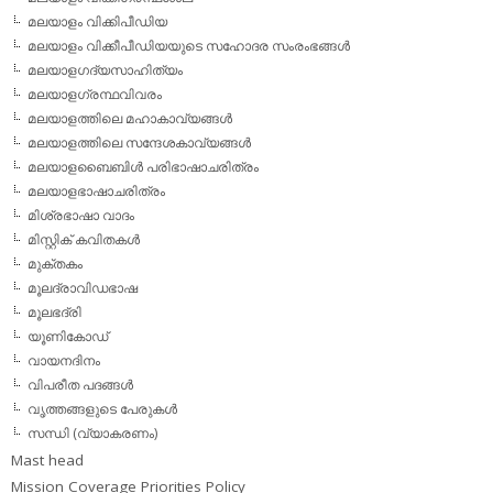
മലയാളം വിക്കിപീഡിയ
മലയാളം വിക്കീപീഡിയയുടെ സഹോദര സംരംഭങ്ങള്‍
മലയാളഗദ്യസാഹിത്യം
മലയാളഗ്രന്ഥവിവരം
മലയാളത്തിലെ മഹാകാവ്യങ്ങള്‍
മലയാളത്തിലെ സന്ദേശകാവ്യങ്ങള്‍
മലയാളബൈബിള്‍ പരിഭാഷാചരിത്രം
മലയാളഭാഷാചരിത്രം
മിശ്രഭാഷാ വാദം
മിസ്റ്റിക് കവിതകള്‍
മുക്തകം
മൂലദ്രാവിഡഭാഷ
മൂലഭദ്രി
യൂണികോഡ്
വായനദിനം
വിപരീത പദങ്ങള്‍
വൃത്തങ്ങളുടെ പേരുകള്‍
സന്ധി (വ്യാകരണം)
Mast head
Mission Coverage Priorities Policy