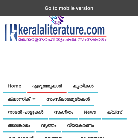
Go to mobile version
Home
എഴുത്തുകാര്‍
കൃതികൾ
ക്ലാസിക്
സംസ്‌കാരമുദ്രകള്‍
നാടന്‍ പാട്ടുകള്‍
സംഗീതം
News
ക്വിസ്
അലങ്കാരം
വൃത്തം
വ്യാകരണം