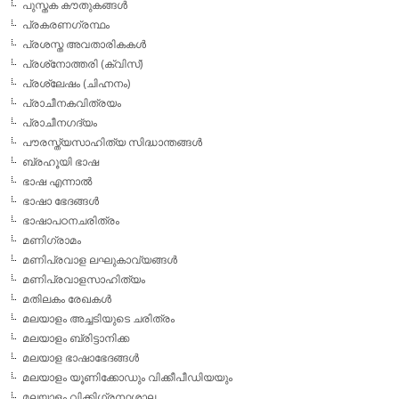
പുസ്തക കൗതുകങ്ങള്‍
പ്രകരണഗ്രന്ഥം
പ്രശസ്ത അവതാരികകള്‍
പ്രശ്‌നോത്തരി (ക്വിസ്)
പ്രശ്ലേഷം (ചിഹ്നനം)
പ്രാചീനകവിത്രയം
പ്രാചീനഗദ്യം
പൗരസ്ത്യസാഹിത്യ സിദ്ധാന്തങ്ങള്‍
ബ്രഹൂയി ഭാഷ
ഭാഷ എന്നാല്‍
ഭാഷാ ഭേദങ്ങള്‍
ഭാഷാപഠനചരിത്രം
മണിഗ്രാമം
മണിപ്രവാള ലഘുകാവ്യങ്ങള്‍
മണിപ്രവാളസാഹിത്യം
മതിലകം രേഖകള്‍
മലയാളം അച്ചടിയുടെ ചരിത്രം
മലയാളം ബ്രിട്ടാനിക്ക
മലയാള ഭാഷാഭേദങ്ങള്‍
മലയാളം യൂണിക്കോഡും വിക്കീപീഡിയയും
മലയാളം വിക്കിഗ്രന്ഥശാല