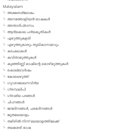
Malayalam
അക്ഷരശ്ലോകം
അനത്തോളിയന്‍ ഭാഷകള്‍
അന്താദിപ്രാസം
ആദ്യകാല പദ്യകൃതികള്‍
എഴുത്തുകളരി
എഴുത്തുകാരും തൂലികാനാമവും
കടംകഥകള്‍
കവിതാമുത്തുകള്‍
കുഞ്ഞിണ്ണി മാഷിന്റെ മൊഴിമുത്തുകള്‍
കൊല്ലവര്‍ഷം
കോലെഴുത്ത്
ഗൂഢാലേഖനവിദ്യ
ഗ്രന്ഥലിപി
ഗ്രാമ്യ പദങ്ങള്‍
ചിഹ്നങ്ങള്‍
ജന്മദിനങ്ങള്‍, ചരമദിനങ്ങള്‍
ജൂതമലയാളം
തമിഴില്‍ നിന്ന് മലയാളത്തിലേക്ക്
തലശേരി ഭാഷ