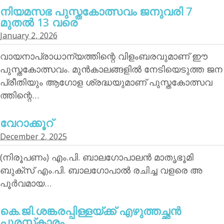
നിയമസഭ പുസ്തകോത്സവം ജനുവരി 7
മുതല്‍ 13 വരെ
January 2, 2026
വായനാപ്രാധാന്യത്തിന്റെ വിളംബരവുമാണ് ഈ
പുസ്തകോത്സവം. മുന്‍കാലങ്ങളില്‍ നേടിയെടുത്ത ജന
പ്രീതിയും ആഗോള ശ്രദ്ധയുമാണ് പുസ്തകോത്സവ
ത്തിന്റെ…
വേറാക്കൂറ്
December 2, 2025
(നിരൂപണം) എം.പി. ബാലഗോപാലന്‍ മാതൃഭൂമി
ബുക്‌സ് എം.പി. ബാലഗോപാല്‍ രചിച്ച വളരെ അ
പൂര്‍വമായ…
കെ.ജി.ശങ്കരപ്പിള്ളയ്ക്ക് എഴുത്തച്ഛന്‍
പുരസ്‌കാരം