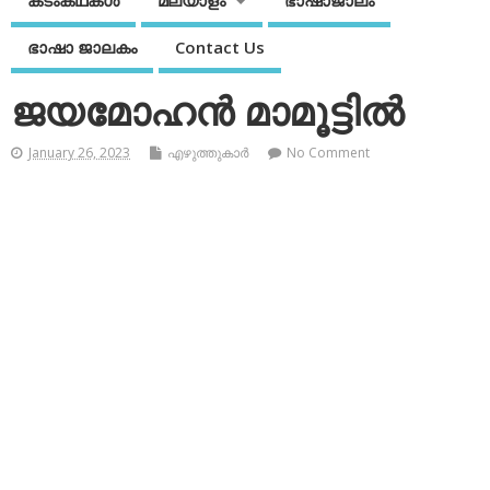
കടംകഥകള്‍
മലയാളം
ഭാഷാജാലം
ഭാഷാ ജാലകം
Contact Us
ജയമോഹന്‍ മാമൂട്ടില്‍
January 26, 2023
എഴുത്തുകാര്‍
No Comment