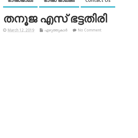
ഭാഷാജാലം
ഭാഷാ ജാലകം
Contact Us
തനൂജ എസ് ഭട്ടതിരി
March 12, 2019
എഴുത്തുകാര്‍
No Comment