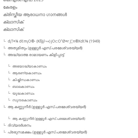
കേരളം
ക്രിസ്തീയ ആരാധനാ ഗാനങ്ങള്‍
ക്ലാസിക്‌
ക്ലാസിക്
d¡T¤¼ d¢m¡O®- (KßJ¡l¬«) jOc:O¹Ø¤r J¦n®Xd¢¾ (1949)
അതുമിതും (ഉള്ളൂര്‍ എസ്.പരമേശ്വരയ്യര്‍)
അദ്ധ്യാത്മ രാമായണം കിളിപ്പാട്ട്‌
അയോദ്ധ്യാകാണ്ഡം
ആരണ്യകാണ്ഡം
കിഷ്കിന്ധകാണ്ഡം
ബാലകാണ്ഡം
യൂദ്ധകാണ്ഡം
സുന്ദരകാണ്ഡം
ആ കണ്ണുനീര്‍ (ഉള്ളൂര്‍ എസ്.പരമേശ്വരയ്യര്‍)
ആ കണ്ണുനീര്‍ (ഉള്ളൂര്‍ എസ്.പരമേശ്വരയ്യര്‍)
ദിവ്യദര്‍ശനം
പ്രഭുസമക്ഷം (ഉള്ളൂര്‍ എസ്.പരമേശ്വരയ്യര്‍)