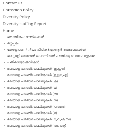
Contact Us
Correction Policy
Diversity Policy
Diversity staffing Report
Home
ഒരായിരം പഴഞ്ചൊല്‍
ഒറ്റപ്പദം
കേരളപാണിനീയം പീഠിക (എ.ആര്‍.രാജരാജവര്‍മ)
തച്ചോളി ഒതേനൻ പൊന്നിയൻ പടയ്‌ക്കു പോയ പാട്ടുകഥ
പതിനെട്ടരക്കവികള്‍
മലയാള പഴഞ്ചൊല്ലുകള്‍ (ഇ,ഈ)
മലയാള പഴഞ്ചൊല്ലുകള്‍ (ഉ,ഊ,എ)
മലയാള പഴഞ്ചൊല്ലുകള്‍ (ക)
മലയാള പഴഞ്ചൊല്ലുകള്‍ (ച)
മലയാള പഴഞ്ചൊല്ലുകള്‍ (ത)
മലയാള പഴഞ്ചൊല്ലുകള്‍ (ന)
മലയാള പഴഞ്ചൊല്ലുകള്‍ (പ,ബ,ഭ)
മലയാള പഴഞ്ചൊല്ലുകള്‍ (മ)
മലയാള പഴഞ്ചൊല്ലുകള്‍ (ര,വ,ശ,സ)
മലയാള പഴഞ്ചൊല്ലുകൾ (അ, ആ)