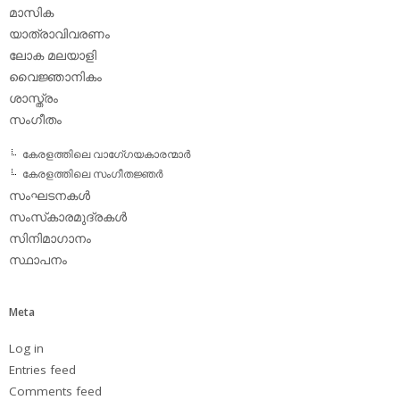
മാസിക
യാത്രാവിവരണം
ലോക മലയാളി
വൈജ്ഞാനികം
ശാസ്ത്രം
സംഗീതം
കേരളത്തിലെ വാഗേ്ഗയകാരന്മാര്‍
കേരളത്തിലെ സംഗീതജ്ഞര്‍
സംഘടനകള്‍
സംസ്‌കാരമുദ്രകള്‍
സിനിമാഗാനം
സ്ഥാപനം
Meta
Log in
Entries feed
Comments feed