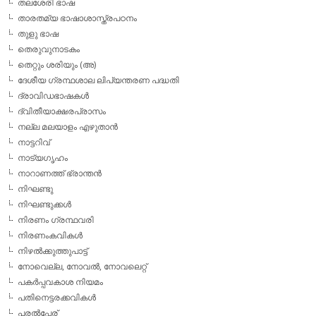
തലശേരി ഭാഷ
താരതമ്യ ഭാഷാശാസ്ത്രപഠനം
തുളു ഭാഷ
തെരുവുനാടകം
തെറ്റും ശരിയും (അ)
ദേശീയ ഗ്രന്ഥശാല ലിപ്യന്തരണ പദ്ധതി
ദ്രാവിഡഭാഷകള്‍
ദ്വിതീയാക്ഷരപ്രാസം
നല്ല മലയാളം എഴുതാന്‍
നാട്ടറിവ്
നാട്യഗൃഹം
നാറാണത്ത് ഭ്രാന്തന്‍
നിഘണ്ടു
നിഘണ്ടുക്കള്‍
നിരണം ഗ്രന്ഥവരി
നിരണംകവികള്‍
നിഴല്‍ക്കുത്തുപാട്ട്
നോവെല്ല, നോവല്‍, നോവലെറ്റ്
പകര്‍പ്പവകാശ നിയമം
പതിനെട്ടരക്കവികള്‍
പരല്‍പ്പേര്