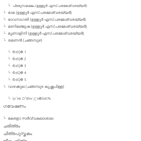
പ്രഭുസമക്ഷം (ഉള്ളൂര്‍ എസ്.പരമേശ്വരയ്യര്‍)
ഭാമ (ഉള്ളൂര്‍ എസ്.പരമേശ്വരയ്യര്‍)
ഭാവനാഗതി (ഉള്ളൂര്‍ എസ്.പരമേശ്വരയ്യര്‍)
മണിമഞ്ജുഷ (ഉള്ളൂര്‍ എസ്.പരമേശ്വരയ്യര്‍)
മൃണാളിനി (ഉള്ളൂര്‍ എസ്.പരമേശ്വരയ്യര്‍)
രമണന്‍ (ചങ്ങമ്പുഴ)
©dQ® 1
©dQ® 2
©dQ® 3
©dQ® 4
©dQ® 5
വാഴക്കുല (ചങ്ങമ്പുഴ കൃഷ്ണപിള്ള)
l¡r´¤k O¹Ø¤r J¦n®Xd¢¾
ഗവേഷണം
കേരളാ സര്‍വ്വകലാശാല
ചരിത്രം
ചിത്രപുസ്തകം
ജീവചരിത്രം