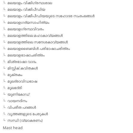
മലയാളം വിക്കിഗ്രന്ഥശാല
മലയാളം വിക്കിപീഡിയ
മലയാളം വിക്കീപീഡിയയുടെ സഹോദര സംരംഭങ്ങള്‍
മലയാളഗദ്യസാഹിത്യം
മലയാളഗ്രന്ഥവിവരം
മലയാളത്തിലെ മഹാകാവ്യങ്ങള്‍
മലയാളത്തിലെ സന്ദേശകാവ്യങ്ങള്‍
മലയാളബൈബിള്‍ പരിഭാഷാചരിത്രം
മലയാളഭാഷാചരിത്രം
മിശ്രഭാഷാ വാദം
മിസ്റ്റിക് കവിതകള്‍
മുക്തകം
മൂലദ്രാവിഡഭാഷ
മൂലഭദ്രി
യൂണികോഡ്
വായനദിനം
വിപരീത പദങ്ങള്‍
വൃത്തങ്ങളുടെ പേരുകള്‍
സന്ധി (വ്യാകരണം)
Mast head