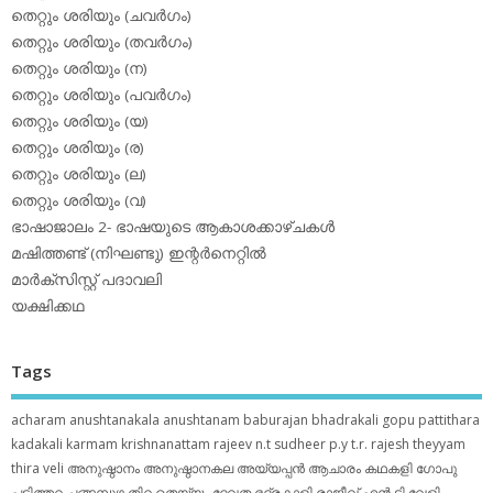
തെറ്റും ശരിയും (ചവര്‍ഗം)
തെറ്റും ശരിയും (തവര്‍ഗം)
തെറ്റും ശരിയും (ന)
തെറ്റും ശരിയും (പവര്‍ഗം)
തെറ്റും ശരിയും (യ)
തെറ്റും ശരിയും (ര)
തെറ്റും ശരിയും (ല)
തെറ്റും ശരിയും (വ)
ഭാഷാജാലം 2- ഭാഷയുടെ ആകാശക്കാഴ്ചകള്‍
മഷിത്തണ്ട് (നിഘണ്ടു) ഇന്റര്‍നെറ്റില്‍
മാര്‍ക്‌സിസ്റ്റ് പദാവലി
യക്ഷിക്കഥ
Tags
acharam
anushtanakala
anushtanam
baburajan
bhadrakali
gopu pattithara
kadakali
karmam
krishnanattam
rajeev n.t
sudheer p.y
t.r. rajesh
theyyam
thira
veli
അനുഷ്ഠാനം
അനുഷ്ഠാനകല
അയ്യപ്പന്‍
ആചാരം
കഥകളി
ഗോപു
പട്ടിത്തറ
ചങ്ങമ്പുഴ
തിറ
തെയ്യം
ദേവത
ഭദ്രകാളി
രാജീവ് എൻ ടി
വേളി