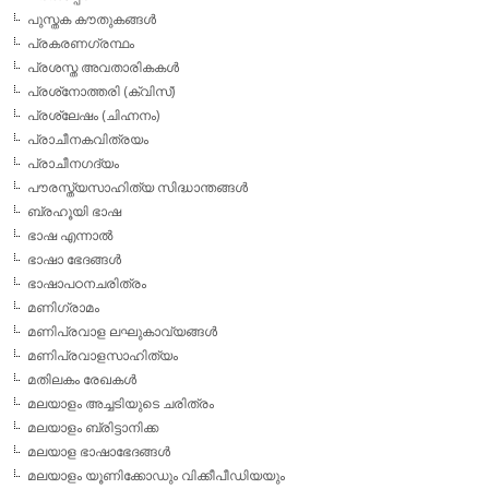
പുസ്തക കൗതുകങ്ങള്‍
പ്രകരണഗ്രന്ഥം
പ്രശസ്ത അവതാരികകള്‍
പ്രശ്‌നോത്തരി (ക്വിസ്)
പ്രശ്ലേഷം (ചിഹ്നനം)
പ്രാചീനകവിത്രയം
പ്രാചീനഗദ്യം
പൗരസ്ത്യസാഹിത്യ സിദ്ധാന്തങ്ങള്‍
ബ്രഹൂയി ഭാഷ
ഭാഷ എന്നാല്‍
ഭാഷാ ഭേദങ്ങള്‍
ഭാഷാപഠനചരിത്രം
മണിഗ്രാമം
മണിപ്രവാള ലഘുകാവ്യങ്ങള്‍
മണിപ്രവാളസാഹിത്യം
മതിലകം രേഖകള്‍
മലയാളം അച്ചടിയുടെ ചരിത്രം
മലയാളം ബ്രിട്ടാനിക്ക
മലയാള ഭാഷാഭേദങ്ങള്‍
മലയാളം യൂണിക്കോഡും വിക്കീപീഡിയയും