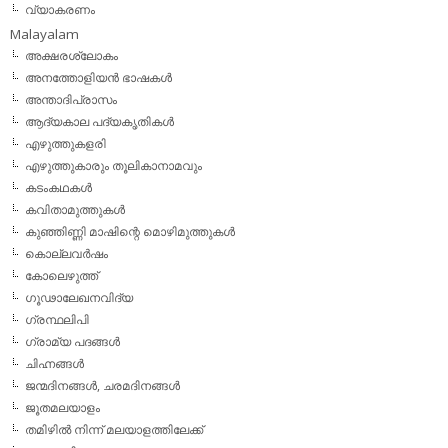
വ്യാകരണം
Malayalam
അക്ഷരശ്ലോകം
അനത്തോളിയന്‍ ഭാഷകള്‍
അന്താദിപ്രാസം
ആദ്യകാല പദ്യകൃതികള്‍
എഴുത്തുകളരി
എഴുത്തുകാരും തൂലികാനാമവും
കടംകഥകള്‍
കവിതാമുത്തുകള്‍
കുഞ്ഞിണ്ണി മാഷിന്റെ മൊഴിമുത്തുകള്‍
കൊല്ലവര്‍ഷം
കോലെഴുത്ത്
ഗൂഢാലേഖനവിദ്യ
ഗ്രന്ഥലിപി
ഗ്രാമ്യ പദങ്ങള്‍
ചിഹ്നങ്ങള്‍
ജന്മദിനങ്ങള്‍, ചരമദിനങ്ങള്‍
ജൂതമലയാളം
തമിഴില്‍ നിന്ന് മലയാളത്തിലേക്ക്