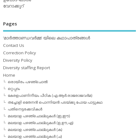
വേറാക്കൂറ്
Pages
‘മാര്‍ത്താണ്ഡവര്‍മ്മ’ യിലെ കഥാപാത്രങ്ങള്‍
Contact Us
Correction Policy
Diversity Policy
Diversity staffing Report
Home
ഒരായിരം പഴഞ്ചൊല്‍
ഒറ്റപ്പദം
കേരളപാണിനീയം പീഠിക (എ.ആര്‍.രാജരാജവര്‍മ)
തച്ചോളി ഒതേനൻ പൊന്നിയൻ പടയ്‌ക്കു പോയ പാട്ടുകഥ
പതിനെട്ടരക്കവികള്‍
മലയാള പഴഞ്ചൊല്ലുകള്‍ (ഇ,ഈ)
മലയാള പഴഞ്ചൊല്ലുകള്‍ (ഉ,ഊ,എ)
മലയാള പഴഞ്ചൊല്ലുകള്‍ (ക)
മലയാള പഴഞ്ചൊല്ലുകള്‍ (ച)