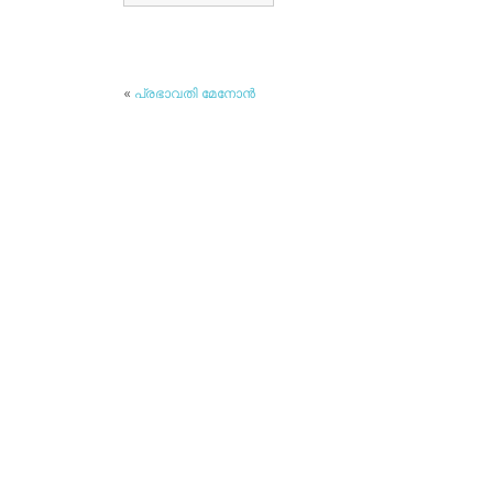
«
പ്രഭാവതി മേനോന്‍