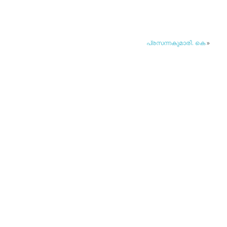
പ്രസന്നകുമാരി. കെ
»