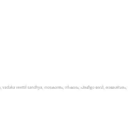
m
,
vadaka veettil sandhya
,
നാടകാന്തം
,
നിഷാദം
,
പ്രമീളാ ദേവി
,
രാമേശ്വരം
,