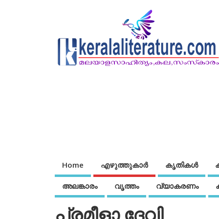
Home
എഴുത്തുകാര്‍
കൃതികൾ
അലങ്കാരം
വൃത്തം
വ്യാകരണം
പ്രമീളാ ദേവി