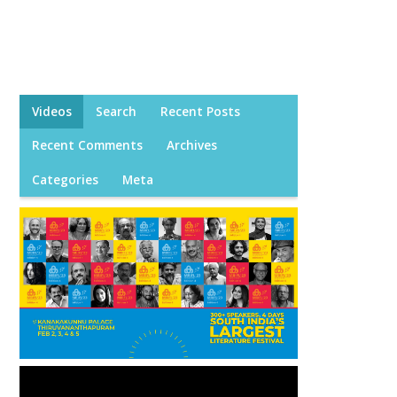
Videos
Search
Recent Posts
Recent Comments
Archives
Categories
Meta