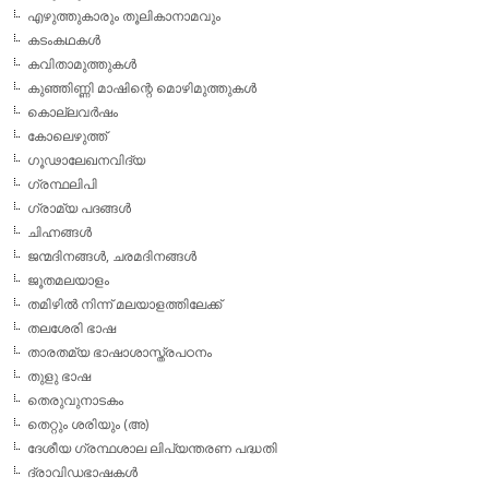
എഴുത്തുകാരും തൂലികാനാമവും
കടംകഥകള്‍
കവിതാമുത്തുകള്‍
കുഞ്ഞിണ്ണി മാഷിന്റെ മൊഴിമുത്തുകള്‍
കൊല്ലവര്‍ഷം
കോലെഴുത്ത്
ഗൂഢാലേഖനവിദ്യ
ഗ്രന്ഥലിപി
ഗ്രാമ്യ പദങ്ങള്‍
ചിഹ്നങ്ങള്‍
ജന്മദിനങ്ങള്‍, ചരമദിനങ്ങള്‍
ജൂതമലയാളം
തമിഴില്‍ നിന്ന് മലയാളത്തിലേക്ക്
തലശേരി ഭാഷ
താരതമ്യ ഭാഷാശാസ്ത്രപഠനം
തുളു ഭാഷ
തെരുവുനാടകം
തെറ്റും ശരിയും (അ)
ദേശീയ ഗ്രന്ഥശാല ലിപ്യന്തരണ പദ്ധതി
ദ്രാവിഡഭാഷകള്‍