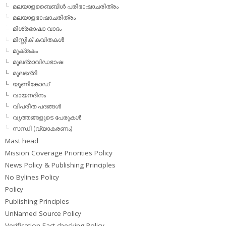
മലയാളബൈബിള്‍ പരിഭാഷാചരിത്രം
മലയാളഭാഷാചരിത്രം
മിശ്രഭാഷാ വാദം
മിസ്റ്റിക് കവിതകള്‍
മുക്തകം
മൂലദ്രാവിഡഭാഷ
മൂലഭദ്രി
യൂണികോഡ്
വായനദിനം
വിപരീത പദങ്ങള്‍
വൃത്തങ്ങളുടെ പേരുകള്‍
സന്ധി (വ്യാകരണം)
Mast head
Mission Coverage Priorities Policy
News Policy & Publishing Principles
No Bylines Policy
Policy
Publishing Principles
UnNamed Source Policy
Verification Fact-checking Policy