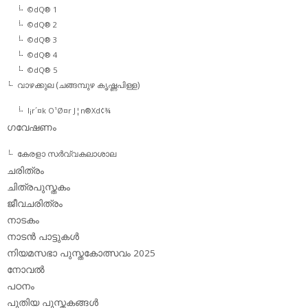
©dQ® 1
©dQ® 2
©dQ® 3
©dQ® 4
©dQ® 5
വാഴക്കുല (ചങ്ങമ്പുഴ കൃഷ്ണപിള്ള)
l¡r´¤k O¹Ø¤r J¦n®Xd¢¾
ഗവേഷണം
കേരളാ സര്‍വ്വകലാശാല
ചരിത്രം
ചിത്രപുസ്തകം
ജീവചരിത്രം
നാടകം
നാടന്‍ പാട്ടുകള്‍
നിയമസഭാ പുസ്തകോത്സവം 2025
നോവല്‍
പഠനം
പുതിയ പുസ്തകങ്ങള്‍