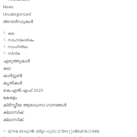
News
Uncategorized
അവാര്‍ഡുകള്‍
കല
സാംസ്‌കാരികം
സാഹിത്യം
സിനിമ
എഴുത്തുകാര്‍
കഥ
കാര്‍ട്ടൂണ്‍
കൃതികള്‍
കെ.എല്‍.എഫ് 2025
കേരളം
ക്രിസ്തീയ ആരാധനാ ഗാനങ്ങള്‍
ക്ലാസിക്‌
ക്ലാസിക്
d¡T¤¼ d¢m¡O®- (KßJ¡l¬«) jOc:O¹Ø¤r J¦n®Xd¢¾ (1949)