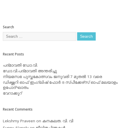
Search
Recent Posts
പദ്മാവതി ഡോ.വി.
ഡോ.വി.പദ്മാവതി അന്തരിച്ചു
നിയമസഭ പുസ്തകോത്സവം ജനുവരി 7 മുതല്‍ 13 വരെ
ഡിക്ഷ്ണറി ഓഫ് ഇംഗ്ലിഷ് ഫോര്‍ ദ സ്പീക്കേഴ്‌സ് ഓഫ് മലയാളം
ഉപോദ്ഘാതം
വേറാക്കൂറ്
Recent Comments
Lekshmy Praveen
on
കനകലത. വി. വി
Sunny Alanoly
on
ജീവിതചിന്തകള്‍