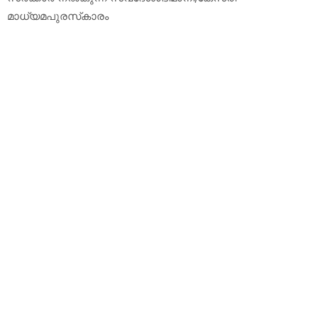
മാധ്യമപുരസ്‌കാരം