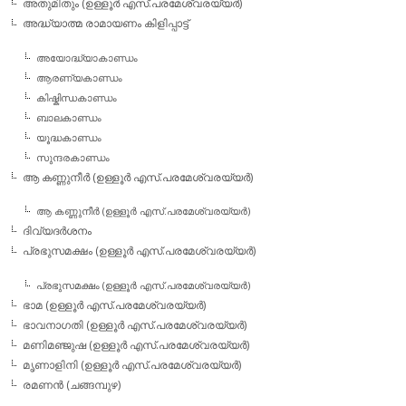
അതുമിതും (ഉള്ളൂര്‍ എസ്.പരമേശ്വരയ്യര്‍)
അദ്ധ്യാത്മ രാമായണം കിളിപ്പാട്ട്‌
അയോദ്ധ്യാകാണ്ഡം
ആരണ്യകാണ്ഡം
കിഷ്കിന്ധകാണ്ഡം
ബാലകാണ്ഡം
യൂദ്ധകാണ്ഡം
സുന്ദരകാണ്ഡം
ആ കണ്ണുനീര്‍ (ഉള്ളൂര്‍ എസ്.പരമേശ്വരയ്യര്‍)
ആ കണ്ണുനീര്‍ (ഉള്ളൂര്‍ എസ്.പരമേശ്വരയ്യര്‍)
ദിവ്യദര്‍ശനം
പ്രഭുസമക്ഷം (ഉള്ളൂര്‍ എസ്.പരമേശ്വരയ്യര്‍)
പ്രഭുസമക്ഷം (ഉള്ളൂര്‍ എസ്.പരമേശ്വരയ്യര്‍)
ഭാമ (ഉള്ളൂര്‍ എസ്.പരമേശ്വരയ്യര്‍)
ഭാവനാഗതി (ഉള്ളൂര്‍ എസ്.പരമേശ്വരയ്യര്‍)
മണിമഞ്ജുഷ (ഉള്ളൂര്‍ എസ്.പരമേശ്വരയ്യര്‍)
മൃണാളിനി (ഉള്ളൂര്‍ എസ്.പരമേശ്വരയ്യര്‍)
രമണന്‍ (ചങ്ങമ്പുഴ)