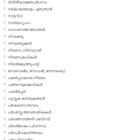
ദ്വിതീയാക്ഷരപ്രാസം
നല്ല മലയാളം എഴുതാന്‍
നാട്ടറിവ്
നാട്യഗൃഹം
നാറാണത്ത് ഭ്രാന്തന്‍
നിഘണ്ടു
നിഘണ്ടുക്കള്‍
നിരണം ഗ്രന്ഥവരി
നിരണംകവികള്‍
നിഴല്‍ക്കുത്തുപാട്ട്
നോവെല്ല, നോവല്‍, നോവലെറ്റ്
പകര്‍പ്പവകാശ നിയമം
പതിനെട്ടരക്കവികള്‍
പരല്‍പ്പേര്
പുസ്തക കൗതുകങ്ങള്‍
പ്രകരണഗ്രന്ഥം
പ്രശസ്ത അവതാരികകള്‍
പ്രശ്‌നോത്തരി (ക്വിസ്)
പ്രശ്ലേഷം (ചിഹ്നനം)
പ്രാചീനകവിത്രയം
പ്രാചീനഗദ്യം