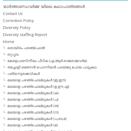
‘മാര്‍ത്താണ്ഡവര്‍മ്മ’ യിലെ കഥാപാത്രങ്ങള്‍
Contact Us
Correction Policy
Diversity Policy
Diversity staffing Report
Home
ഒരായിരം പഴഞ്ചൊല്‍
ഒറ്റപ്പദം
കേരളപാണിനീയം പീഠിക (എ.ആര്‍.രാജരാജവര്‍മ)
തച്ചോളി ഒതേനൻ പൊന്നിയൻ പടയ്‌ക്കു പോയ പാട്ടുകഥ
പതിനെട്ടരക്കവികള്‍
മലയാള പഴഞ്ചൊല്ലുകള്‍ (ഇ,ഈ)
മലയാള പഴഞ്ചൊല്ലുകള്‍ (ഉ,ഊ,എ)
മലയാള പഴഞ്ചൊല്ലുകള്‍ (ക)
മലയാള പഴഞ്ചൊല്ലുകള്‍ (ച)
മലയാള പഴഞ്ചൊല്ലുകള്‍ (ത)
മലയാള പഴഞ്ചൊല്ലുകള്‍ (ന)
മലയാള പഴഞ്ചൊല്ലുകള്‍ (പ,ബ,ഭ)
മലയാള പഴഞ്ചൊല്ലുകള്‍ (മ)