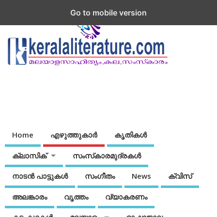
Go to mobile version
Home
എഴുത്തുകാര്‍
കൃതികൾ
ക്ലാസിക്
സംസ്‌കാരമുദ്രകള്‍
നാടന്‍ പാട്ടുകള്‍
സംഗീതം
News
ക്വിസ്
അലങ്കാരം
വൃത്തം
വ്യാകരണം