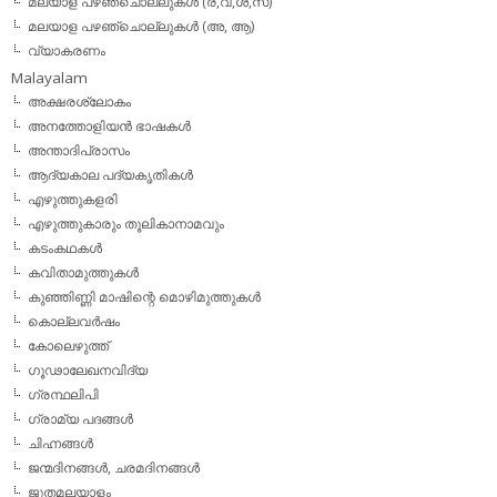
മലയാള പഴഞ്ചൊല്ലുകള്‍ (ര,വ,ശ,സ)
മലയാള പഴഞ്ചൊല്ലുകൾ (അ, ആ)
വ്യാകരണം
Malayalam
അക്ഷരശ്ലോകം
അനത്തോളിയന്‍ ഭാഷകള്‍
അന്താദിപ്രാസം
ആദ്യകാല പദ്യകൃതികള്‍
എഴുത്തുകളരി
എഴുത്തുകാരും തൂലികാനാമവും
കടംകഥകള്‍
കവിതാമുത്തുകള്‍
കുഞ്ഞിണ്ണി മാഷിന്റെ മൊഴിമുത്തുകള്‍
കൊല്ലവര്‍ഷം
കോലെഴുത്ത്
ഗൂഢാലേഖനവിദ്യ
ഗ്രന്ഥലിപി
ഗ്രാമ്യ പദങ്ങള്‍
ചിഹ്നങ്ങള്‍
ജന്മദിനങ്ങള്‍, ചരമദിനങ്ങള്‍
ജൂതമലയാളം