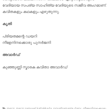
വേദിയായ സപര്യ സാഹിത്യ വേദിയുടെ സജീവ അംഗമാണ്.
കവിതകളും കഥകളും എഴുതുന്നു.
കൃതി
പ്രിയതമന്റെ ഡയറി
നീളേനിനക്കൊരു പുനര്‍ജനി
അവാര്‍ഡ്
കുഞ്ഞുണ്ണി സ്മാരക കവിതാ അവാര്‍ഡ്
mersi
,
mersi samuvel kattakkada
,
priyathamante dairy
,
നീളേനിനക്കൊരു