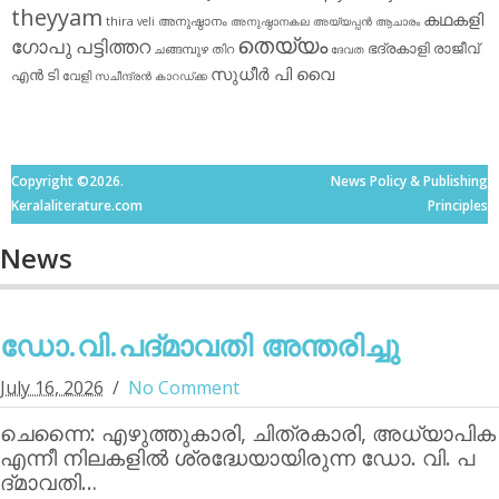
theyyam
കഥകളി
thira
അനുഷ്ഠാനം
veli
അനുഷ്ഠാനകല
അയ്യപ്പന്‍
ആചാരം
തെയ്യം
ഗോപു പട്ടിത്തറ
ഭദ്രകാളി
രാജീവ്
ചങ്ങമ്പുഴ
തിറ
ദേവത
സുധീര്‍ പി വൈ
എൻ ടി
വേളി
സചീന്ദ്രന്‍ കാറഡ്ക്ക
Copyright ©2026.
News Policy & Publishing
Keralaliterature.com
Principles
News
ഡോ.വി.പദ്മാവതി അന്തരിച്ചു
July 16, 2026
No Comment
ചെന്നൈ: എഴുത്തുകാരി, ചിത്രകാരി, അധ്യാപിക
എന്നീ നിലകളില്‍ ശ്രദ്ധേയായിരുന്ന ഡോ. വി. പ
ദ്മാവതി…