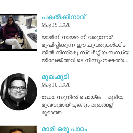
പകൽക്കിനാവ്‌
May 19, 2020
യാമിനി നായര്‍ നീ വരുന്നോ?
മുഷിപ്പിക്കുന്ന ഈ ചുവരുകൾക്കിട
യിൽ നിന്ന്ഒരു സ്വർഗ്ഗീയ സന്ധ്യ
യിലേക്ക്,അവിടെ നിന്നുംനക്ഷത്ര…
മുഖംമൂടി
May 10, 2020
ഡോ. സുനിൽ പൊയ്‌ക മൂടിയ
മുഖവുമായ് എങ്ങും മുഖങ്ങള്
മൂടാത്ത…
മാരി ഒരു പാഠം