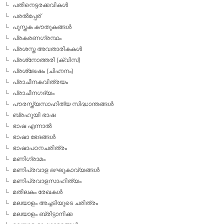
പതിനെട്ടരക്കവികള്‍
പരല്‍പ്പേര്
പുസ്തക കൗതുകങ്ങള്‍
പ്രകരണഗ്രന്ഥം
പ്രശസ്ത അവതാരികകള്‍
പ്രശ്‌നോത്തരി (ക്വിസ്)
പ്രശ്ലേഷം (ചിഹ്നനം)
പ്രാചീനകവിത്രയം
പ്രാചീനഗദ്യം
പൗരസ്ത്യസാഹിത്യ സിദ്ധാന്തങ്ങള്‍
ബ്രഹൂയി ഭാഷ
ഭാഷ എന്നാല്‍
ഭാഷാ ഭേദങ്ങള്‍
ഭാഷാപഠനചരിത്രം
മണിഗ്രാമം
മണിപ്രവാള ലഘുകാവ്യങ്ങള്‍
മണിപ്രവാളസാഹിത്യം
മതിലകം രേഖകള്‍
മലയാളം അച്ചടിയുടെ ചരിത്രം
മലയാളം ബ്രിട്ടാനിക്ക