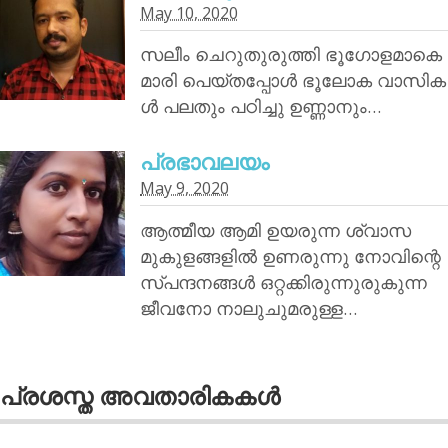
May 10, 2020
സലീം ചെറുതുരുത്തി ഭൂഗോളമാകെ
മാരി പെയ്തപ്പോൾ ഭൂലോക വാസിക
ൾ പലതും പഠിച്ചു ഉണ്ണാനും…
പ്രഭാവലയം
May 9, 2020
ആത്മീയ ആമി ഉയരുന്ന ശ്വാസ
മുകുളങ്ങളിൽ ഉണരുന്നു നോവിന്റെ
സ്പന്ദനങ്ങൾ ഒറ്റക്കിരുന്നുരുകുന്ന
ജീവനോ നാലുചുമരുള്ള…
പ്രശസ്ത അവതാരികകള്‍