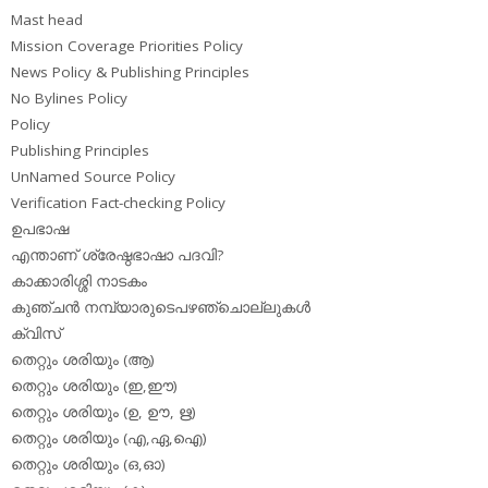
Mast head
Mission Coverage Priorities Policy
News Policy & Publishing Principles
No Bylines Policy
Policy
Publishing Principles
UnNamed Source Policy
Verification Fact-checking Policy
ഉപഭാഷ
എന്താണ് ശ്രേഷ്ഠഭാഷാ പദവി?
കാക്കാരിശ്ശി നാടകം
കുഞ്ചന്‍ നമ്പ്യാരുടെപഴഞ്ചൊല്ലുകള്‍
ക്വിസ്
തെറ്റും ശരിയും (ആ)
തെറ്റും ശരിയും (ഇ,ഈ)
തെറ്റും ശരിയും (ഉ, ഊ, ഋ)
തെറ്റും ശരിയും (എ,ഏ,ഐ)
തെറ്റും ശരിയും (ഒ,ഓ)