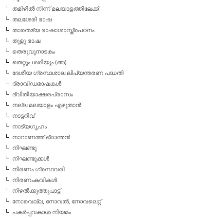
തമിഴില്‍ നിന്ന് മലയാളത്തിലേക്ക്
തലശേരി ഭാഷ
താരതമ്യ ഭാഷാശാസ്ത്രപഠനം
തുളു ഭാഷ
തെരുവുനാടകം
തെറ്റും ശരിയും (അ)
ദേശീയ ഗ്രന്ഥശാല ലിപ്യന്തരണ പദ്ധതി
ദ്രാവിഡഭാഷകള്‍
ദ്വിതീയാക്ഷരപ്രാസം
നല്ല മലയാളം എഴുതാന്‍
നാട്ടറിവ്
നാട്യഗൃഹം
നാറാണത്ത് ഭ്രാന്തന്‍
നിഘണ്ടു
നിഘണ്ടുക്കള്‍
നിരണം ഗ്രന്ഥവരി
നിരണംകവികള്‍
നിഴല്‍ക്കുത്തുപാട്ട്
നോവെല്ല, നോവല്‍, നോവലെറ്റ്
പകര്‍പ്പവകാശ നിയമം