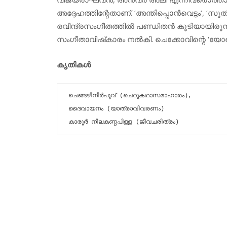
അദ്ദേഹത്തിന്റേതാണ്. ‘അന്തിപ്പൊന്‍വെട്ടം’, 
രവീന്ദ്രസംഗീതത്തില്‍ പണ്ഡിതന്‍ കൂടിയായിരുന
സംഗീതാവിഷ്‌കാരം നല്‍കി. ചെക്കോവിന്റെ ‘യോണ്
കൃതികള്‍
ചെങ്ങഴിനീര്‍പൂവ് (ചെറുകഥാസമാഹാരം),

ദൈ­വാ­യ­നം (യാത്രാവിവരണം)

കാരൂര്‍ നീലകണ്ഠപിള്ള (ജീവചരിത്രം)