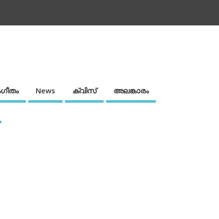
ഗീതം
News
ക്വിസ്
അലങ്കാരം