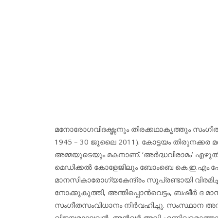
മനോരോഗവിദഗ്ദ്ധനും തിരക്കഥാകൃത്തും സംഗീതസ
1945 – 30 ജൂലൈ 2011). കോട്ടയം തിരുനക്കര മങ്
അമ്മയുടെയും മകനാണ്. ‘അര്‍ദ്ധവിരാമം’ എഴുതി
മെഡിക്കല്‍ കോളേജിലും ബോംബെ കെ.ഇ.എം.ഹോസ്പിറ്
മാനസികാരോഗ്യകേന്ദ്രം സൂപ്രണ്ടായി വിരമിച്ചു
നോക്കുകുത്തി, അന്തിപ്പൊന്‍വെട്ടം, ബഷീര്‍ ദ മാന്
സംഗീതസംവിധാനം നിര്‍വഹിച്ചു. സംസ്ഥാന അവാര
വിജയരാഘവന്‍, അന്‍വര്‍ അലി എന്നിവരൊത്താണ് 