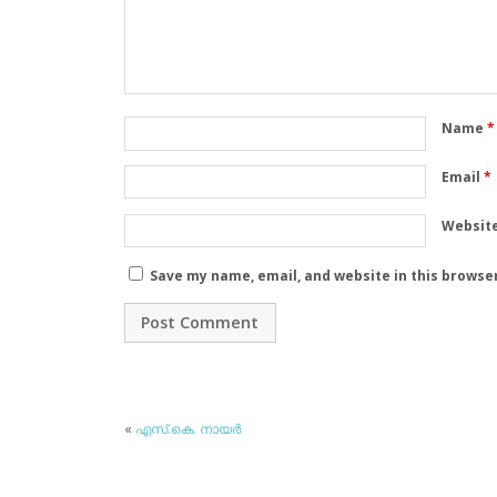
Name
*
Email
*
Websit
Save my name, email, and website in this browse
«
എസ്.കെ. നായര്‍