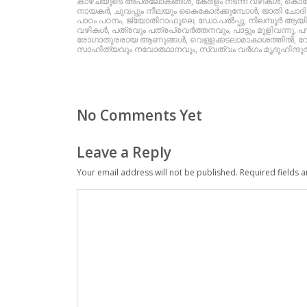
കാഴ്ചയുടെ അപരലോകങ്ങള്‍
,
കേരളം നടന്ന വഴികള്‍
,
കൊറ
നായകര്‍
,
ചുവപ്പും നീലയും കൈകോര്‍ക്കുമ്പോള്‍
,
ജാതി ചോദി
പാഠം പഠനം
,
ജ്യോതിറാഫൂലെ
,
ഡോ.പല്‍പ്പു
,
നിലമ്പൂര്‍ ആയ
വഴികള്‍
,
പത്രവും പത്രപ്രവര്‍ത്തനവും
,
പാട്ടും മുളിവന്നു
,
പ
രോഗാതുരരായ ആണുങ്ങള്‍
,
വെള്ളക്കടലാമാകാശത്തില്‍
,
വേ
സാഹിത്യവും നവോത്ഥാനവും
,
സ്വത്വം വര്‍ഗം മൃദുഹിന്ദു
No Comments Yet
Leave a Reply
Your email address will not be published.
Required fields 