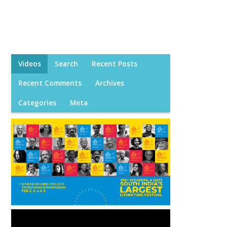
Videos
Search
Recent Posts
Recent Comments
Archives
Categories
Meta