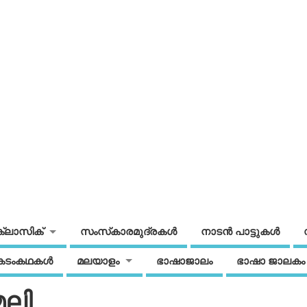
ക്ലാസിക്
സംസ്‌കാരമുദ്രകള്‍
നാടന്‍ പാട്ടുകള്‍
കടംകഥകള്‍
മലയാളം
ഭാഷാജാലം
ഭാഷാ ജാലകം
േലി