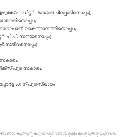
എഴുത്ത്/എഡിറ്റര്‍-രാജേഷ് ചിറപ്പാടിനൊപ്പം),
.സന്തോഷിനൊപ്പം),
രാജഗോപാല്‍ വാകത്താനത്തിനൊപ്പം),
റര്‍-പി.പി. സത്യനൊപ്പം),
ആര്‍.സജീവനൊപ്പം)
സ്‌കാരം,
ടിക്‌സ് പുര സ്‌കാരം,
ോര്‍ട്ടിംഗിന് പുരസ്‌കാരം.
ീരങ്ങള്‍ കുതറുന്ന കറുത്ത ശരീരങ്ങള്‍
,
ഉള്ളംകാല്‍ മുതല്‍ ഉച്ചിവരെ
,