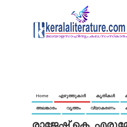
Home
എഴുത്തുകാര്‍
കൃതികൾ
അലങ്കാരം
വൃത്തം
വ്യാകരണം
രാജേഷ് കെ. എരുമ