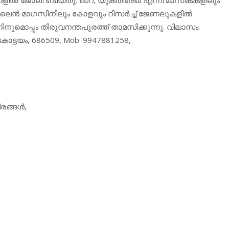
ലൈന്‍ മാഗസിനിലും കോളവും റിസര്‍ച്ച് ജേണലുകളില്‍
നുമൊപ്പം തിരുവനന്തപുരത്ത് താമസിക്കുന്നു. വിലാസം:
ോട്ടയം, 686509, Mob: 9947881258,
ങ്ങള്‍,