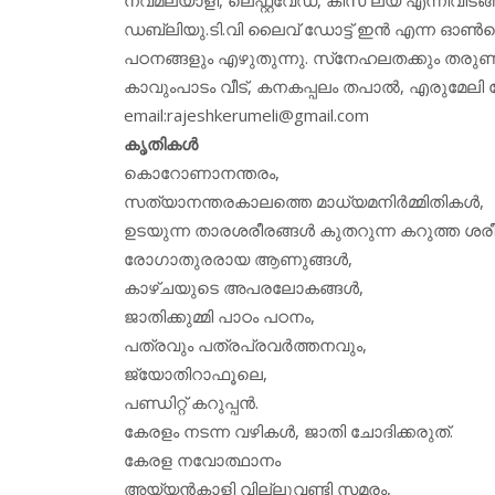
ഡബ്ലിയു.ടി.വി ലൈവ് ഡോട്ട് ഇന്‍ എന്ന ഓണ്‍
പഠനങ്ങളും എഴുതുന്നു. സ്‌നേഹലതക്കും തരുണി
കാവുംപാടം വീട്, കനകപ്പലം തപാല്‍, എരുമേലി ക
email:rajeshkerumeli@gmail.com
കൃതികള്‍
കൊറോണാനന്തരം,
സത്യാനന്തരകാലത്തെ മാധ്യമനിര്‍മ്മിതികള്‍,
ഉടയുന്ന താരശരീരങ്ങള്‍ കുതറുന്ന കറുത്ത ശരീര
രോഗാതുരരായ ആണുങ്ങള്‍,
കാഴ്ചയുടെ അപരലോകങ്ങള്‍,
ജാതിക്കുമ്മി പാഠം പഠനം,
പത്രവും പത്രപ്രവര്‍ത്തനവും,
ജ്യോതിറാഫൂലെ,
പണ്ഡിറ്റ് കറുപ്പന്‍.
കേരളം നടന്ന വഴികള്‍, ജാതി ചോദിക്കരുത്.
കേരള നവോത്ഥാനം
അയ്യന്‍കാളി വില്ലുവണ്ടി സമരം,