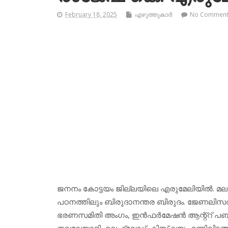
February 18, 2025
എഴുത്തുകാര്‍
No Commen
ജനനം കോട്ടയം ജില്ലയിലെ എരുമേലിയില്‍. മ
പഠനത്തിലും ബിരുദാനന്തര ബിരുദം. ജേണലിസത്തില്‍
ഭരണസമിതി അംഗം, ഇന്‍ഫര്‍മേഷന്‍ ആന്റ്‌റ് പബ്
നവമലയാളി, ലെഫ്റ്റ്വേഡ്, കിസ് ലയ എന്നിവിട