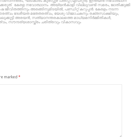
ോണാനന്തരം
,
ഘടികാരം കുരീപ്പുഴ പതിപ്പ് (എഡിറ്റര്‍). ഇന്ത്യന്‍ നവോത്ഥാന
ക്കരുത്. കേരള നവോത്ഥാനം അയ്യന്‍കാളി വില്ലുവണ്ടി സമരം
,
ജാതിക്കുമ്മി
ിഷ ജീവിതത്തിനും അരങ്ങിനുമിടയില്‍
,
പണ്ഡിറ്റ് കറുപ്പന്‍. കേരളം നടന്ന
ൗരത്വം ദേശീയത മതേതരത്വം
,
യേശു വിമോചകനും രക്തസാക്ഷിയും
,
ലുക്കുട്ടി അരയന്‍
,
സത്യാനന്തരകാലത്തെ മാധ്യമനിര്‍മ്മിതികള്‍
,
ത്വം
,
സൗന്ദര്യശാസ്ത്രം ചരിത്രവും വികാസവും
are marked
*