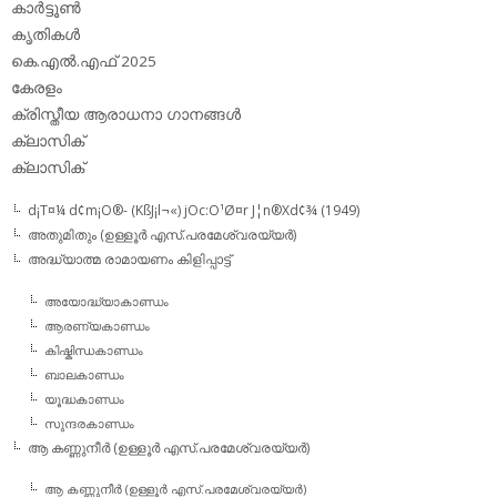
കാര്‍ട്ടൂണ്‍
കൃതികള്‍
കെ.എല്‍.എഫ് 2025
കേരളം
ക്രിസ്തീയ ആരാധനാ ഗാനങ്ങള്‍
ക്ലാസിക്‌
ക്ലാസിക്
d¡T¤¼ d¢m¡O®- (KßJ¡l¬«) jOc:O¹Ø¤r J¦n®Xd¢¾ (1949)
അതുമിതും (ഉള്ളൂര്‍ എസ്.പരമേശ്വരയ്യര്‍)
അദ്ധ്യാത്മ രാമായണം കിളിപ്പാട്ട്‌
അയോദ്ധ്യാകാണ്ഡം
ആരണ്യകാണ്ഡം
കിഷ്കിന്ധകാണ്ഡം
ബാലകാണ്ഡം
യൂദ്ധകാണ്ഡം
സുന്ദരകാണ്ഡം
ആ കണ്ണുനീര്‍ (ഉള്ളൂര്‍ എസ്.പരമേശ്വരയ്യര്‍)
ആ കണ്ണുനീര്‍ (ഉള്ളൂര്‍ എസ്.പരമേശ്വരയ്യര്‍)