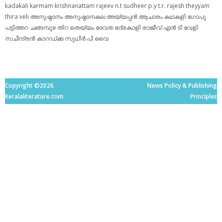
kadakali
karmam
krishnanattam
rajeev n.t
sudheer p.y
t.r. rajesh
theyyam
thira
veli
അനുഷ്ഠാനം
അനുഷ്ഠാനകല
അയ്യപ്പന്‍
ആചാരം
കഥകളി
ഗോപു
പട്ടിത്തറ
ചങ്ങമ്പുഴ
തിറ
തെയ്യം
ദേവത
ഭദ്രകാളി
രാജീവ് എൻ ടി
വേളി
സചീന്ദ്രന്‍ കാറഡ്ക്ക
സുധീര്‍ പി വൈ
Copyright ©2026.
News Policy & Publishing
Keralaliterature.com
Principles