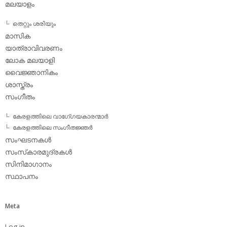
മലയാളം
തെറ്റും ശരിയും
മാസിക
യാത്രാവിവരണം
ലോക മലയാളി
വൈജ്ഞാനികം
ശാസ്ത്രം
സംഗീതം
കേരളത്തിലെ വാഗേ്ഗയകാരന്മാര്‍
കേരളത്തിലെ സംഗീതജ്ഞര്‍
സംഘടനകള്‍
സംസ്‌കാരമുദ്രകള്‍
സിനിമാഗാനം
സ്ഥാപനം
Meta
Log in