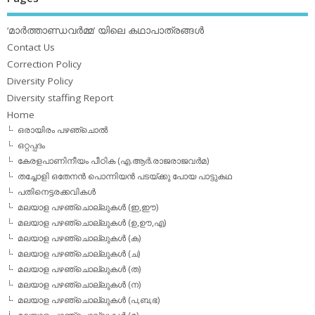
‘മാര്‍ത്താണ്ഡവര്‍മ്മ’ യിലെ കഥാപാത്രങ്ങള്‍
Contact Us
Correction Policy
Diversity Policy
Diversity staffing Report
Home
ഒരായിരം പഴഞ്ചൊല്‍
ഒറ്റപ്പദം
കേരളപാണിനീയം പീഠിക (എ.ആര്‍.രാജരാജവര്‍മ)
തച്ചോളി ഒതേനൻ പൊന്നിയൻ പടയ്‌ക്കു പോയ പാട്ടുകഥ
പതിനെട്ടരക്കവികള്‍
മലയാള പഴഞ്ചൊല്ലുകള്‍ (ഇ,ഈ)
മലയാള പഴഞ്ചൊല്ലുകള്‍ (ഉ,ഊ,എ)
മലയാള പഴഞ്ചൊല്ലുകള്‍ (ക)
മലയാള പഴഞ്ചൊല്ലുകള്‍ (ച)
മലയാള പഴഞ്ചൊല്ലുകള്‍ (ത)
മലയാള പഴഞ്ചൊല്ലുകള്‍ (ന)
മലയാള പഴഞ്ചൊല്ലുകള്‍ (പ,ബ,ഭ)