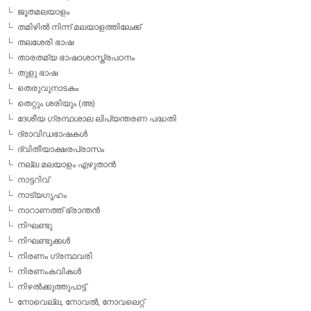
ജൂതമലയാളം
തമിഴില്‍ നിന്ന് മലയാളത്തിലേക്ക്
തലശേരി ഭാഷ
താരതമ്യ ഭാഷാശാസ്ത്രപഠനം
തുളു ഭാഷ
തെരുവുനാടകം
തെറ്റും ശരിയും (അ)
ദേശീയ ഗ്രന്ഥശാല ലിപ്യന്തരണ പദ്ധതി
ദ്രാവിഡഭാഷകള്‍
ദ്വിതീയാക്ഷരപ്രാസം
നല്ല മലയാളം എഴുതാന്‍
നാട്ടറിവ്
നാട്യഗൃഹം
നാറാണത്ത് ഭ്രാന്തന്‍
നിഘണ്ടു
നിഘണ്ടുക്കള്‍
നിരണം ഗ്രന്ഥവരി
നിരണംകവികള്‍
നിഴല്‍ക്കുത്തുപാട്ട്
നോവെല്ല, നോവല്‍, നോവലെറ്റ്