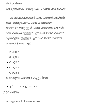
ദിവ്യദര്‍ശനം
പ്രഭുസമക്ഷം (ഉള്ളൂര്‍ എസ്.പരമേശ്വരയ്യര്‍)
പ്രഭുസമക്ഷം (ഉള്ളൂര്‍ എസ്.പരമേശ്വരയ്യര്‍)
ഭാമ (ഉള്ളൂര്‍ എസ്.പരമേശ്വരയ്യര്‍)
ഭാവനാഗതി (ഉള്ളൂര്‍ എസ്.പരമേശ്വരയ്യര്‍)
മണിമഞ്ജുഷ (ഉള്ളൂര്‍ എസ്.പരമേശ്വരയ്യര്‍)
മൃണാളിനി (ഉള്ളൂര്‍ എസ്.പരമേശ്വരയ്യര്‍)
രമണന്‍ (ചങ്ങമ്പുഴ)
©dQ® 1
©dQ® 2
©dQ® 3
©dQ® 4
©dQ® 5
വാഴക്കുല (ചങ്ങമ്പുഴ കൃഷ്ണപിള്ള)
l¡r´¤k O¹Ø¤r J¦n®Xd¢¾
ഗവേഷണം
കേരളാ സര്‍വ്വകലാശാല