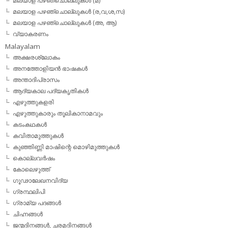
മലയാള പഴഞ്ചൊല്ലുകള്‍ (മ)
മലയാള പഴഞ്ചൊല്ലുകള്‍ (ര,വ,ശ,സ)
മലയാള പഴഞ്ചൊല്ലുകൾ (അ, ആ)
വ്യാകരണം
Malayalam
അക്ഷരശ്ലോകം
അനത്തോളിയന്‍ ഭാഷകള്‍
അന്താദിപ്രാസം
ആദ്യകാല പദ്യകൃതികള്‍
എഴുത്തുകളരി
എഴുത്തുകാരും തൂലികാനാമവും
കടംകഥകള്‍
കവിതാമുത്തുകള്‍
കുഞ്ഞിണ്ണി മാഷിന്റെ മൊഴിമുത്തുകള്‍
കൊല്ലവര്‍ഷം
കോലെഴുത്ത്
ഗൂഢാലേഖനവിദ്യ
ഗ്രന്ഥലിപി
ഗ്രാമ്യ പദങ്ങള്‍
ചിഹ്നങ്ങള്‍
ജന്മദിനങ്ങള്‍, ചരമദിനങ്ങള്‍