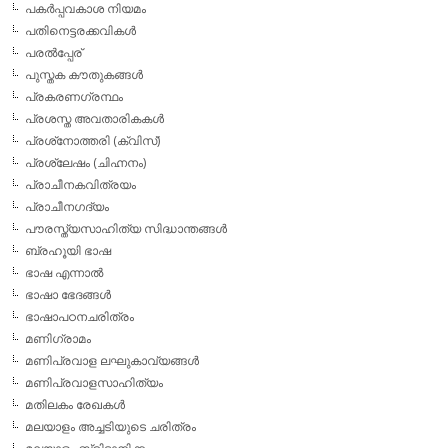
പകര്‍പ്പവകാശ നിയമം
പതിനെട്ടരക്കവികള്‍
പരല്‍പ്പേര്
പുസ്തക കൗതുകങ്ങള്‍
പ്രകരണഗ്രന്ഥം
പ്രശസ്ത അവതാരികകള്‍
പ്രശ്‌നോത്തരി (ക്വിസ്)
പ്രശ്ലേഷം (ചിഹ്നനം)
പ്രാചീനകവിത്രയം
പ്രാചീനഗദ്യം
പൗരസ്ത്യസാഹിത്യ സിദ്ധാന്തങ്ങള്‍
ബ്രഹൂയി ഭാഷ
ഭാഷ എന്നാല്‍
ഭാഷാ ഭേദങ്ങള്‍
ഭാഷാപഠനചരിത്രം
മണിഗ്രാമം
മണിപ്രവാള ലഘുകാവ്യങ്ങള്‍
മണിപ്രവാളസാഹിത്യം
മതിലകം രേഖകള്‍
മലയാളം അച്ചടിയുടെ ചരിത്രം