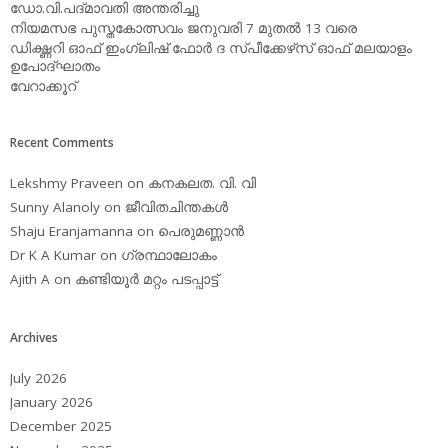
ഡോ.വി.പദ്മാവതി അന്തരിച്ചു
നിയമസഭ പുസ്തകോത്സവം ജനുവരി 7 മുതല്‍ 13 വരെ
ഡിക്ഷ്ണറി ഓഫ് ഇംഗ്ലിഷ് ഫോര്‍ ദ സ്പീക്കേഴ്‌സ് ഓഫ് മലയാളം
ഉപോദ്ഘാതം
വേറാക്കൂറ്
Recent Comments
Lekshmy Praveen
on
കനകലത. വി. വി
Sunny Alanoly
on
ജീവിതചിന്തകള്‍
Shaju Eranjamanna
on
പെരുമണ്ണാന്‍
Dr K A Kumar
on
ഗ്രന്ഥാലോകം
Ajith A
on
കണ്ടിയൂര്‍ മറ്റം പടപ്പാട്ട്‌
Archives
July 2026
January 2026
December 2025