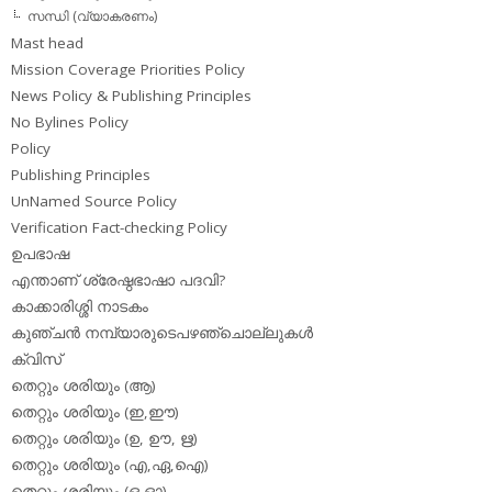
സന്ധി (വ്യാകരണം)
Mast head
Mission Coverage Priorities Policy
News Policy & Publishing Principles
No Bylines Policy
Policy
Publishing Principles
UnNamed Source Policy
Verification Fact-checking Policy
ഉപഭാഷ
എന്താണ് ശ്രേഷ്ഠഭാഷാ പദവി?
കാക്കാരിശ്ശി നാടകം
കുഞ്ചന്‍ നമ്പ്യാരുടെപഴഞ്ചൊല്ലുകള്‍
ക്വിസ്
തെറ്റും ശരിയും (ആ)
തെറ്റും ശരിയും (ഇ,ഈ)
തെറ്റും ശരിയും (ഉ, ഊ, ഋ)
തെറ്റും ശരിയും (എ,ഏ,ഐ)
തെറ്റും ശരിയും (ഒ,ഓ)