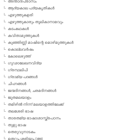
അന്താദിപ്രാസം
ആദ്യകാല പദ്യകൃതികള്‍
എഴുത്തുകളരി
എഴുത്തുകാരും തൂലികാനാമവും
കടംകഥകള്‍
കവിതാമുത്തുകള്‍
കുഞ്ഞിണ്ണി മാഷിന്റെ മൊഴിമുത്തുകള്‍
കൊല്ലവര്‍ഷം
കോലെഴുത്ത്
ഗൂഢാലേഖനവിദ്യ
ഗ്രന്ഥലിപി
ഗ്രാമ്യ പദങ്ങള്‍
ചിഹ്നങ്ങള്‍
ജന്മദിനങ്ങള്‍, ചരമദിനങ്ങള്‍
ജൂതമലയാളം
തമിഴില്‍ നിന്ന് മലയാളത്തിലേക്ക്
തലശേരി ഭാഷ
താരതമ്യ ഭാഷാശാസ്ത്രപഠനം
തുളു ഭാഷ
തെരുവുനാടകം
തെറ്റും ശരിയും (അ)