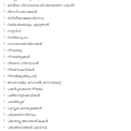
ദേശീയ ഗ്രന്ഥശാല ലിപ്യന്തരണ പദ്ധതി
ദ്രാവിഡഭാഷകള്‍
ദ്വിതീയാക്ഷരപ്രാസം
നല്ല മലയാളം എഴുതാന്‍
നാട്ടറിവ്
നാട്യഗൃഹം
നാറാണത്ത് ഭ്രാന്തന്‍
നിഘണ്ടു
നിഘണ്ടുക്കള്‍
നിരണം ഗ്രന്ഥവരി
നിരണംകവികള്‍
നിഴല്‍ക്കുത്തുപാട്ട്
നോവെല്ല, നോവല്‍, നോവലെറ്റ്
പകര്‍പ്പവകാശ നിയമം
പതിനെട്ടരക്കവികള്‍
പരല്‍പ്പേര്
പുസ്തക കൗതുകങ്ങള്‍
പ്രകരണഗ്രന്ഥം
പ്രശസ്ത അവതാരികകള്‍
പ്രശ്‌നോത്തരി (ക്വിസ്)