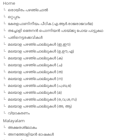
Home
ഒരായിരം പഴഞ്ചൊല്‍
ഒറ്റപ്പദം
കേരളപാണിനീയം പീഠിക (എ.ആര്‍.രാജരാജവര്‍മ)
തച്ചോളി ഒതേനൻ പൊന്നിയൻ പടയ്‌ക്കു പോയ പാട്ടുകഥ
പതിനെട്ടരക്കവികള്‍
മലയാള പഴഞ്ചൊല്ലുകള്‍ (ഇ,ഈ)
മലയാള പഴഞ്ചൊല്ലുകള്‍ (ഉ,ഊ,എ)
മലയാള പഴഞ്ചൊല്ലുകള്‍ (ക)
മലയാള പഴഞ്ചൊല്ലുകള്‍ (ച)
മലയാള പഴഞ്ചൊല്ലുകള്‍ (ത)
മലയാള പഴഞ്ചൊല്ലുകള്‍ (ന)
മലയാള പഴഞ്ചൊല്ലുകള്‍ (പ,ബ,ഭ)
മലയാള പഴഞ്ചൊല്ലുകള്‍ (മ)
മലയാള പഴഞ്ചൊല്ലുകള്‍ (ര,വ,ശ,സ)
മലയാള പഴഞ്ചൊല്ലുകൾ (അ, ആ)
വ്യാകരണം
Malayalam
അക്ഷരശ്ലോകം
അനത്തോളിയന്‍ ഭാഷകള്‍