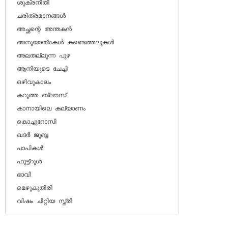
ശുക്രനീതി

ചരിത്രമാനങ്ങള്‍

അച്ഛന്റെ അന്തകന്‍

അനുയാത്രകള്‍ കണ്ടെത്തലുകള്‍

അലതല്ലുന്ന പുഴ

ആനിയുടെ ചേച്ചി

ഒഴിവുകാലം

കറുത്ത ബ്ലൗസ്

കാനായിലെ കല്യാണം

കൊച്ചുറോസി

ഖദര്‍ ജുബ്ബ

പാപികള്‍

ഫുട്ട്‌റൂള്‍

ഭാവി

മെഴുകുതിരി

വിഷം ചീറ്റിയ സ്ത്രീ