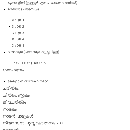
മൃണാളിനി (ഉള്ളൂര്‍ എസ്.പരമേശ്വരയ്യര്‍)
രമണന്‍ (ചങ്ങമ്പുഴ)
©dQ® 1
©dQ® 2
©dQ® 3
©dQ® 4
©dQ® 5
വാഴക്കുല (ചങ്ങമ്പുഴ കൃഷ്ണപിള്ള)
l¡r´¤k O¹Ø¤r J¦n®Xd¢¾
ഗവേഷണം
കേരളാ സര്‍വ്വകലാശാല
ചരിത്രം
ചിത്രപുസ്തകം
ജീവചരിത്രം
നാടകം
നാടന്‍ പാട്ടുകള്‍
നിയമസഭാ പുസ്തകോത്സവം 2025
നോവല്‍