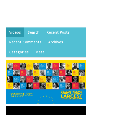
Videos
Search
Recent Posts
Recent Comments
Archives
Categories
Meta