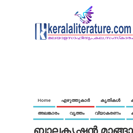
Home
എഴുത്തുകാര്‍
കൃതികൾ
അലങ്കാരം
വൃത്തം
വ്യാകരണം
ബാലകൃഷ്ണന്‍ മാങ്ങാ