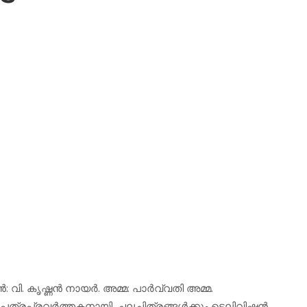
വി. കൃഷ്ണന്‍ നായര്‍. അമ്മ: പാര്‍വ്വതി അമ്മ.
്രപ്രവര്‍ത്തകനായി. ചലച്ചിത്രങ്ങള്‍ക്കും ടെലിവിഷന്‍