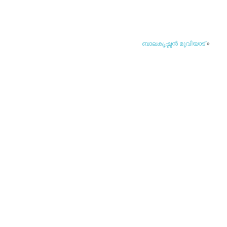
ബാലകൃഷ്ണന്‍ മൂവിയാട്
»