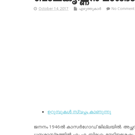
October 14, 2017
എഴുത്തുകാര്‍
No Comment
ഉറുമ്പുകള്‍ സ്വപ്നം കാണുന്നു
ജനനം 1946ല്‍ കാസര്‍ഗോഡ് ജില്ലയില്‍. അച്ഛന്‍: 
ധനശാസ്ത്രത്തില്‍ എം.എ. ബിരുദം നേടിയശേഷം പത