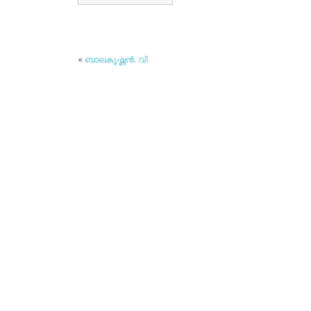
«
ബാലകൃഷ്ണന്‍. വി