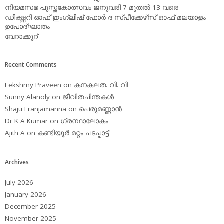
നിയമസഭ പുസ്തകോത്സവം ജനുവരി 7 മുതല്‍ 13 വരെ
ഡിക്ഷ്ണറി ഓഫ് ഇംഗ്ലിഷ് ഫോര്‍ ദ സ്പീക്കേഴ്‌സ് ഓഫ് മലയാളം
ഉപോദ്ഘാതം
വേറാക്കൂറ്
Recent Comments
Lekshmy Praveen
on
കനകലത. വി. വി
Sunny Alanoly
on
ജീവിതചിന്തകള്‍
Shaju Eranjamanna
on
പെരുമണ്ണാന്‍
Dr K A Kumar
on
ഗ്രന്ഥാലോകം
Ajith A
on
കണ്ടിയൂര്‍ മറ്റം പടപ്പാട്ട്‌
Archives
July 2026
January 2026
December 2025
November 2025