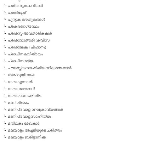
പതിനെട്ടരക്കവികള്‍
പരല്‍പ്പേര്
പുസ്തക കൗതുകങ്ങള്‍
പ്രകരണഗ്രന്ഥം
പ്രശസ്ത അവതാരികകള്‍
പ്രശ്‌നോത്തരി (ക്വിസ്)
പ്രശ്ലേഷം (ചിഹ്നനം)
പ്രാചീനകവിത്രയം
പ്രാചീനഗദ്യം
പൗരസ്ത്യസാഹിത്യ സിദ്ധാന്തങ്ങള്‍
ബ്രഹൂയി ഭാഷ
ഭാഷ എന്നാല്‍
ഭാഷാ ഭേദങ്ങള്‍
ഭാഷാപഠനചരിത്രം
മണിഗ്രാമം
മണിപ്രവാള ലഘുകാവ്യങ്ങള്‍
മണിപ്രവാളസാഹിത്യം
മതിലകം രേഖകള്‍
മലയാളം അച്ചടിയുടെ ചരിത്രം
മലയാളം ബ്രിട്ടാനിക്ക