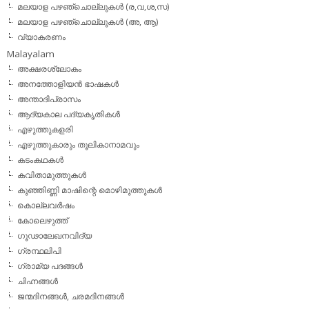
മലയാള പഴഞ്ചൊല്ലുകള്‍ (ര,വ,ശ,സ)
മലയാള പഴഞ്ചൊല്ലുകൾ (അ, ആ)
വ്യാകരണം
Malayalam
അക്ഷരശ്ലോകം
അനത്തോളിയന്‍ ഭാഷകള്‍
അന്താദിപ്രാസം
ആദ്യകാല പദ്യകൃതികള്‍
എഴുത്തുകളരി
എഴുത്തുകാരും തൂലികാനാമവും
കടംകഥകള്‍
കവിതാമുത്തുകള്‍
കുഞ്ഞിണ്ണി മാഷിന്റെ മൊഴിമുത്തുകള്‍
കൊല്ലവര്‍ഷം
കോലെഴുത്ത്
ഗൂഢാലേഖനവിദ്യ
ഗ്രന്ഥലിപി
ഗ്രാമ്യ പദങ്ങള്‍
ചിഹ്നങ്ങള്‍
ജന്മദിനങ്ങള്‍, ചരമദിനങ്ങള്‍