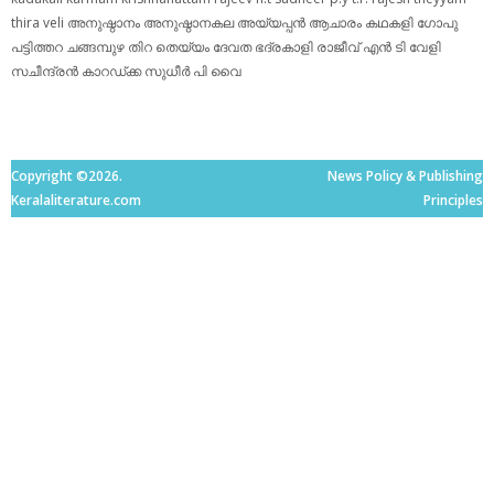
thira
veli
അനുഷ്ഠാനം
അനുഷ്ഠാനകല
അയ്യപ്പന്‍
ആചാരം
കഥകളി
ഗോപു
പട്ടിത്തറ
ചങ്ങമ്പുഴ
തിറ
തെയ്യം
ദേവത
ഭദ്രകാളി
രാജീവ് എൻ ടി
വേളി
സചീന്ദ്രന്‍ കാറഡ്ക്ക
സുധീര്‍ പി വൈ
Copyright ©2026.
News Policy & Publishing
Keralaliterature.com
Principles