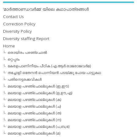
‘മാര്‍ത്താണ്ഡവര്‍മ്മ’ യിലെ കഥാപാത്രങ്ങള്‍
Contact Us
Correction Policy
Diversity Policy
Diversity staffing Report
Home
ഒരായിരം പഴഞ്ചൊല്‍
ഒറ്റപ്പദം
കേരളപാണിനീയം പീഠിക (എ.ആര്‍.രാജരാജവര്‍മ)
തച്ചോളി ഒതേനൻ പൊന്നിയൻ പടയ്‌ക്കു പോയ പാട്ടുകഥ
പതിനെട്ടരക്കവികള്‍
മലയാള പഴഞ്ചൊല്ലുകള്‍ (ഇ,ഈ)
മലയാള പഴഞ്ചൊല്ലുകള്‍ (ഉ,ഊ,എ)
മലയാള പഴഞ്ചൊല്ലുകള്‍ (ക)
മലയാള പഴഞ്ചൊല്ലുകള്‍ (ച)
മലയാള പഴഞ്ചൊല്ലുകള്‍ (ത)
മലയാള പഴഞ്ചൊല്ലുകള്‍ (ന)
മലയാള പഴഞ്ചൊല്ലുകള്‍ (പ,ബ,ഭ)
മലയാള പഴഞ്ചൊല്ലുകള്‍ (മ)