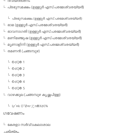
ദിവ്യദര്‍ശനം
പ്രഭുസമക്ഷം (ഉള്ളൂര്‍ എസ്.പരമേശ്വരയ്യര്‍)
പ്രഭുസമക്ഷം (ഉള്ളൂര്‍ എസ്.പരമേശ്വരയ്യര്‍)
ഭാമ (ഉള്ളൂര്‍ എസ്.പരമേശ്വരയ്യര്‍)
ഭാവനാഗതി (ഉള്ളൂര്‍ എസ്.പരമേശ്വരയ്യര്‍)
മണിമഞ്ജുഷ (ഉള്ളൂര്‍ എസ്.പരമേശ്വരയ്യര്‍)
മൃണാളിനി (ഉള്ളൂര്‍ എസ്.പരമേശ്വരയ്യര്‍)
രമണന്‍ (ചങ്ങമ്പുഴ)
©dQ® 1
©dQ® 2
©dQ® 3
©dQ® 4
©dQ® 5
വാഴക്കുല (ചങ്ങമ്പുഴ കൃഷ്ണപിള്ള)
l¡r´¤k O¹Ø¤r J¦n®Xd¢¾
ഗവേഷണം
കേരളാ സര്‍വ്വകലാശാല
ചരിത്രം