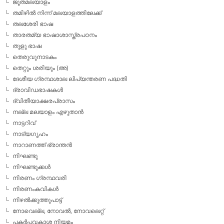
ജൂതമലയാളം
തമിഴില്‍ നിന്ന് മലയാളത്തിലേക്ക്
തലശേരി ഭാഷ
താരതമ്യ ഭാഷാശാസ്ത്രപഠനം
തുളു ഭാഷ
തെരുവുനാടകം
തെറ്റും ശരിയും (അ)
ദേശീയ ഗ്രന്ഥശാല ലിപ്യന്തരണ പദ്ധതി
ദ്രാവിഡഭാഷകള്‍
ദ്വിതീയാക്ഷരപ്രാസം
നല്ല മലയാളം എഴുതാന്‍
നാട്ടറിവ്
നാട്യഗൃഹം
നാറാണത്ത് ഭ്രാന്തന്‍
നിഘണ്ടു
നിഘണ്ടുക്കള്‍
നിരണം ഗ്രന്ഥവരി
നിരണംകവികള്‍
നിഴല്‍ക്കുത്തുപാട്ട്
നോവെല്ല, നോവല്‍, നോവലെറ്റ്
പകര്‍പ്പവകാശ നിയമം