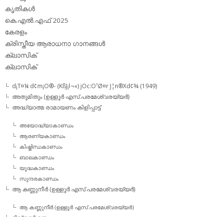
കൃതികള്‍
കെ.എല്‍.എഫ് 2025
കേരളം
ക്രിസ്തീയ ആരാധനാ ഗാനങ്ങള്‍
ക്ലാസിക്‌
ക്ലാസിക്
d¡T¤¼ d¢m¡O®- (KßJ¡l¬«) jOc:O¹Ø¤r J¦n®Xd¢¾ (1949)
അതുമിതും (ഉള്ളൂര്‍ എസ്.പരമേശ്വരയ്യര്‍)
അദ്ധ്യാത്മ രാമായണം കിളിപ്പാട്ട്‌
അയോദ്ധ്യാകാണ്ഡം
ആരണ്യകാണ്ഡം
കിഷ്കിന്ധകാണ്ഡം
ബാലകാണ്ഡം
യൂദ്ധകാണ്ഡം
സുന്ദരകാണ്ഡം
ആ കണ്ണുനീര്‍ (ഉള്ളൂര്‍ എസ്.പരമേശ്വരയ്യര്‍)
ആ കണ്ണുനീര്‍ (ഉള്ളൂര്‍ എസ്.പരമേശ്വരയ്യര്‍)