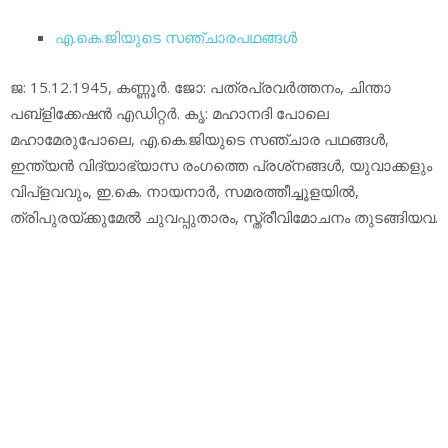
എ.കെ.ജിയുടെ സഞ്ചാരപഥങ്ങള്‍
ജ: 15.12.1945, കണ്ണൂര്‍. ജോ: പത്രപ്രവര്‍ത്തനം, ചിന്താ
പബ്‌ളിക്കേഷന്‍ എഡിറ്റര്‍. കൃ: മഹാനദി പോലെ
മഹാമേരുപോലെ, എ.കെ.ജിയുടെ സഞ്ചാര പഥങ്ങള്‍,
ഇന്ത്യന്‍ വിദ്യാഭ്യാസ രംഗത്തെ പ്രശ്‌നങ്ങള്‍, യുവാക്കളും
വിപ്‌ളവവും, ഇ.കെ. നായനാര്‍, സമരത്തീച്ചൂളയില്‍,
ത്രിപുരയ്ക്കുമേല്‍ ചുവപ്പുതാരം, സ്ത്രീവിമോചനം തുടങ്ങിയവ.