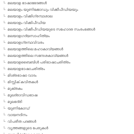
മലയാള ഭാഷാഭേദങ്ങള്‍
മലയാളം യൂണിക്കോഡും വിക്കീപീഡിയയും
മലയാളം വിക്കിഗ്രന്ഥശാല
മലയാളം വിക്കിപീഡിയ
മലയാളം വിക്കീപീഡിയയുടെ സഹോദര സംരംഭങ്ങള്‍
മലയാളഗദ്യസാഹിത്യം
മലയാളഗ്രന്ഥവിവരം
മലയാളത്തിലെ മഹാകാവ്യങ്ങള്‍
മലയാളത്തിലെ സന്ദേശകാവ്യങ്ങള്‍
മലയാളബൈബിള്‍ പരിഭാഷാചരിത്രം
മലയാളഭാഷാചരിത്രം
മിശ്രഭാഷാ വാദം
മിസ്റ്റിക് കവിതകള്‍
മുക്തകം
മൂലദ്രാവിഡഭാഷ
മൂലഭദ്രി
യൂണികോഡ്
വായനദിനം
വിപരീത പദങ്ങള്‍
വൃത്തങ്ങളുടെ പേരുകള്‍