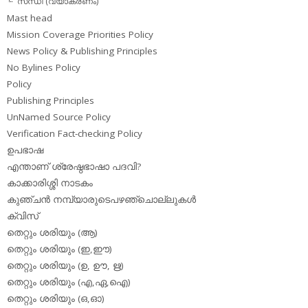
സന്ധി (വ്യാകരണം)
Mast head
Mission Coverage Priorities Policy
News Policy & Publishing Principles
No Bylines Policy
Policy
Publishing Principles
UnNamed Source Policy
Verification Fact-checking Policy
ഉപഭാഷ
എന്താണ് ശ്രേഷ്ഠഭാഷാ പദവി?
കാക്കാരിശ്ശി നാടകം
കുഞ്ചന്‍ നമ്പ്യാരുടെപഴഞ്ചൊല്ലുകള്‍
ക്വിസ്
തെറ്റും ശരിയും (ആ)
തെറ്റും ശരിയും (ഇ,ഈ)
തെറ്റും ശരിയും (ഉ, ഊ, ഋ)
തെറ്റും ശരിയും (എ,ഏ,ഐ)
തെറ്റും ശരിയും (ഒ,ഓ)