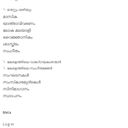
തെറ്റും ശരിയും
മാസിക
യാത്രാവിവരണം
ലോക മലയാളി
വൈജ്ഞാനികം
ശാസ്ത്രം
സംഗീതം
കേരളത്തിലെ വാഗേ്ഗയകാരന്മാര്‍
കേരളത്തിലെ സംഗീതജ്ഞര്‍
സംഘടനകള്‍
സംസ്‌കാരമുദ്രകള്‍
സിനിമാഗാനം
സ്ഥാപനം
Meta
Log in