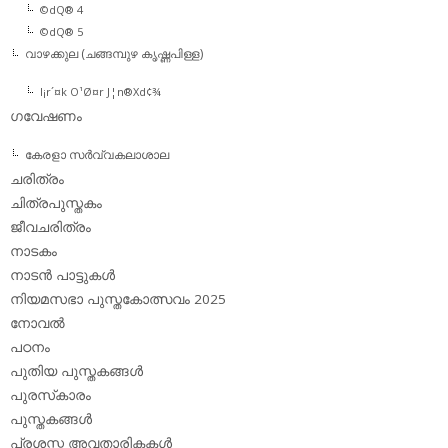
©dQ® 4
©dQ® 5
വാഴക്കുല (ചങ്ങമ്പുഴ കൃഷ്ണപിള്ള)
l¡r´¤k O¹Ø¤r J¦n®Xd¢¾
ഗവേഷണം
കേരളാ സര്‍വ്വകലാശാല
ചരിത്രം
ചിത്രപുസ്തകം
ജീവചരിത്രം
നാടകം
നാടന്‍ പാട്ടുകള്‍
നിയമസഭാ പുസ്തകോത്സവം 2025
നോവല്‍
പഠനം
പുതിയ പുസ്തകങ്ങള്‍
പുരസ്‌കാരം
പുസ്തകങ്ങള്‍
പ്രശസ്ത അവതാരികകള്‍