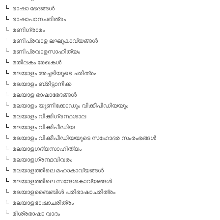
ഭാഷാ ഭേദങ്ങള്‍
ഭാഷാപഠനചരിത്രം
മണിഗ്രാമം
മണിപ്രവാള ലഘുകാവ്യങ്ങള്‍
മണിപ്രവാളസാഹിത്യം
മതിലകം രേഖകള്‍
മലയാളം അച്ചടിയുടെ ചരിത്രം
മലയാളം ബ്രിട്ടാനിക്ക
മലയാള ഭാഷാഭേദങ്ങള്‍
മലയാളം യൂണിക്കോഡും വിക്കീപീഡിയയും
മലയാളം വിക്കിഗ്രന്ഥശാല
മലയാളം വിക്കിപീഡിയ
മലയാളം വിക്കീപീഡിയയുടെ സഹോദര സംരംഭങ്ങള്‍
മലയാളഗദ്യസാഹിത്യം
മലയാളഗ്രന്ഥവിവരം
മലയാളത്തിലെ മഹാകാവ്യങ്ങള്‍
മലയാളത്തിലെ സന്ദേശകാവ്യങ്ങള്‍
മലയാളബൈബിള്‍ പരിഭാഷാചരിത്രം
മലയാളഭാഷാചരിത്രം
മിശ്രഭാഷാ വാദം