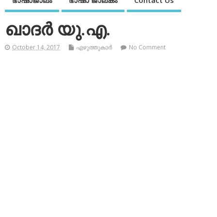
ഭാഷാജാലം
ഭാഷാ ജാലകം
Contact Us
ഖാദര്‍ യു.എ.
October 14, 2017
എഴുത്തുകാര്‍
No Comment