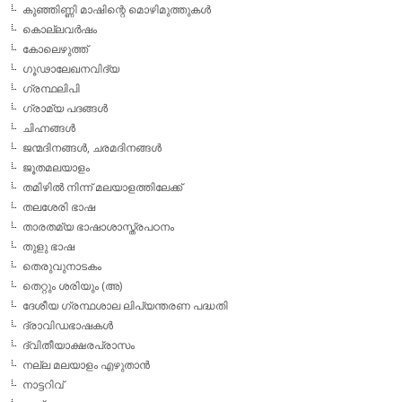
കുഞ്ഞിണ്ണി മാഷിന്റെ മൊഴിമുത്തുകള്‍
കൊല്ലവര്‍ഷം
കോലെഴുത്ത്
ഗൂഢാലേഖനവിദ്യ
ഗ്രന്ഥലിപി
ഗ്രാമ്യ പദങ്ങള്‍
ചിഹ്നങ്ങള്‍
ജന്മദിനങ്ങള്‍, ചരമദിനങ്ങള്‍
ജൂതമലയാളം
തമിഴില്‍ നിന്ന് മലയാളത്തിലേക്ക്
തലശേരി ഭാഷ
താരതമ്യ ഭാഷാശാസ്ത്രപഠനം
തുളു ഭാഷ
തെരുവുനാടകം
തെറ്റും ശരിയും (അ)
ദേശീയ ഗ്രന്ഥശാല ലിപ്യന്തരണ പദ്ധതി
ദ്രാവിഡഭാഷകള്‍
ദ്വിതീയാക്ഷരപ്രാസം
നല്ല മലയാളം എഴുതാന്‍
നാട്ടറിവ്