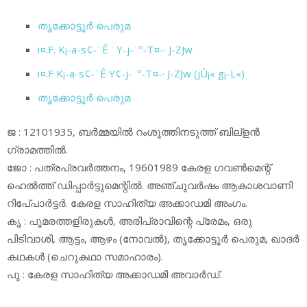
തൃക്കോട്ടൂര്‍ പെരുമ
i¤.F. K¡-a-s¢-¨Ê ¨Y-j-¨º-T¤-· J-ZJw
i¤.F K¡-a-s¢-¨Ê Y¢-j-¨º-T¤-· J-ZJw (jÙ¡« g¡-L«)
തൃക്കോട്ടൂര്‍ പെരുമ
ജ : 12101935, ബര്‍മ്മയില്‍ റംശൂത്തിനടുത്ത് ബില്‌ളന്‍
ഗ്രാമത്തില്‍.
ജോ : പത്രപ്രവര്‍ത്തനം, 19601989 കേരള ഗവണ്‍മെന്റ്
ഹെല്‍ത്ത് ഡിപ്പാര്‍ട്ടുമെന്റില്‍. അഞ്ചുവര്‍ഷം ആകാശവാണി
റിപേ്പാര്‍ട്ടര്‍. കേരള സാഹിത്യ അക്കാഡമി അംഗം.
കൃ : പൂമരത്തളിരുകള്‍, അരിപ്രാവിന്റെ പ്രേമം, ഒരു
പിടിവാശി, ആട്ടം, ആഴം (നോവല്‍), തൃക്കോട്ടൂര്‍ പെരുമ, ഖാദര്‍
കഥകള്‍ (ചെറുകഥാ സമാഹാരം).
പു : കേരള സാഹിത്യ അക്കാഡമി അവാര്‍ഡ്.