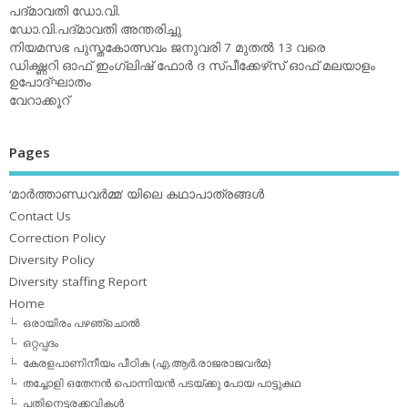
പദ്മാവതി ഡോ.വി.
ഡോ.വി.പദ്മാവതി അന്തരിച്ചു
നിയമസഭ പുസ്തകോത്സവം ജനുവരി 7 മുതല്‍ 13 വരെ
ഡിക്ഷ്ണറി ഓഫ് ഇംഗ്ലിഷ് ഫോര്‍ ദ സ്പീക്കേഴ്‌സ് ഓഫ് മലയാളം
ഉപോദ്ഘാതം
വേറാക്കൂറ്
Pages
‘മാര്‍ത്താണ്ഡവര്‍മ്മ’ യിലെ കഥാപാത്രങ്ങള്‍
Contact Us
Correction Policy
Diversity Policy
Diversity staffing Report
Home
ഒരായിരം പഴഞ്ചൊല്‍
ഒറ്റപ്പദം
കേരളപാണിനീയം പീഠിക (എ.ആര്‍.രാജരാജവര്‍മ)
തച്ചോളി ഒതേനൻ പൊന്നിയൻ പടയ്‌ക്കു പോയ പാട്ടുകഥ
പതിനെട്ടരക്കവികള്‍