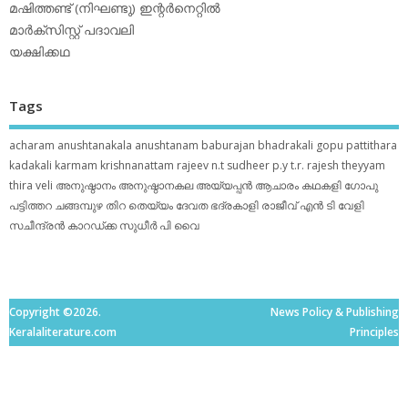
മഷിത്തണ്ട് (നിഘണ്ടു) ഇന്റര്‍നെറ്റില്‍
മാര്‍ക്‌സിസ്റ്റ് പദാവലി
യക്ഷിക്കഥ
Tags
acharam
anushtanakala
anushtanam
baburajan
bhadrakali
gopu pattithara
kadakali
karmam
krishnanattam
rajeev n.t
sudheer p.y
t.r. rajesh
theyyam
thira
veli
അനുഷ്ഠാനം
അനുഷ്ഠാനകല
അയ്യപ്പന്‍
ആചാരം
കഥകളി
ഗോപു
പട്ടിത്തറ
ചങ്ങമ്പുഴ
തിറ
തെയ്യം
ദേവത
ഭദ്രകാളി
രാജീവ് എൻ ടി
വേളി
സചീന്ദ്രന്‍ കാറഡ്ക്ക
സുധീര്‍ പി വൈ
Copyright ©2026.
News Policy & Publishing
Keralaliterature.com
Principles