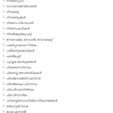
നാട്യഗൃഹം
നാറാണത്ത് ഭ്രാന്തന്‍
നിഘണ്ടു
നിഘണ്ടുക്കള്‍
നിരണം ഗ്രന്ഥവരി
നിരണംകവികള്‍
നിഴല്‍ക്കുത്തുപാട്ട്
നോവെല്ല, നോവല്‍, നോവലെറ്റ്
പകര്‍പ്പവകാശ നിയമം
പതിനെട്ടരക്കവികള്‍
പരല്‍പ്പേര്
പുസ്തക കൗതുകങ്ങള്‍
പ്രകരണഗ്രന്ഥം
പ്രശസ്ത അവതാരികകള്‍
പ്രശ്‌നോത്തരി (ക്വിസ്)
പ്രശ്ലേഷം (ചിഹ്നനം)
പ്രാചീനകവിത്രയം
പ്രാചീനഗദ്യം
പൗരസ്ത്യസാഹിത്യ സിദ്ധാന്തങ്ങള്‍
ബ്രഹൂയി ഭാഷ
ഭാഷ എന്നാല്‍