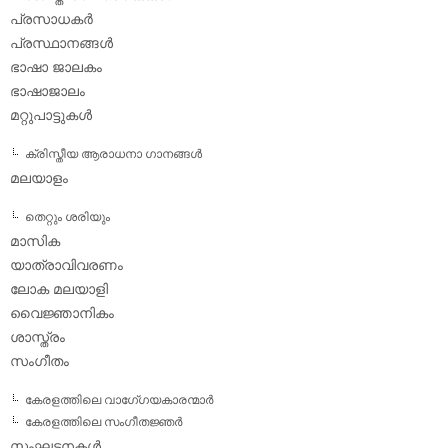
പ്രസാധകര്‍
പ്രസ്ഥാനങ്ങള്‍
ഭാഷാ ജാലകം
ഭാഷാജാലം
മറ്റുപാട്ടുകള്‍
ക്രിസ്തീയ ആരാധനാ ഗാനങ്ങള്‍
മലയാളം
തെറ്റും ശരിയും
മാസിക
യാത്രാവിവരണം
ലോക മലയാളി
വൈജ്ഞാനികം
ശാസ്ത്രം
സംഗീതം
കേരളത്തിലെ വാഗേ്ഗയകാരന്മാര്‍
കേരളത്തിലെ സംഗീതജ്ഞര്‍
സംഘടനകള്‍