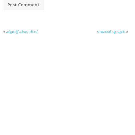
«
ക്‌ളമന്റ് പിയാനിസ്
ഗണേശ് എ.എന്‍.
»