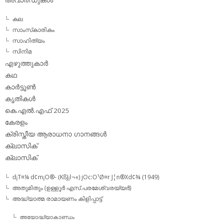
അവാര്‍ഡുകള്‍
കല
സാംസ്‌കാരികം
സാഹിത്യം
സിനിമ
എഴുത്തുകാര്‍
കഥ
കാര്‍ട്ടൂണ്‍
കൃതികള്‍
കെ.എല്‍.എഫ് 2025
കേരളം
ക്രിസ്തീയ ആരാധനാ ഗാനങ്ങള്‍
ക്ലാസിക്‌
ക്ലാസിക്
d¡T¤¼ d¢m¡O®- (KßJ¡l¬«) jOc:O¹Ø¤r J¦n®Xd¢¾ (1949)
അതുമിതും (ഉള്ളൂര്‍ എസ്.പരമേശ്വരയ്യര്‍)
അദ്ധ്യാത്മ രാമായണം കിളിപ്പാട്ട്‌
അയോദ്ധ്യാകാണ്ഡം