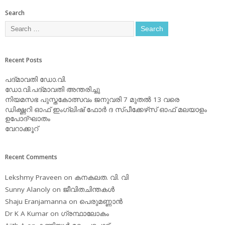
Search
Recent Posts
പദ്മാവതി ഡോ.വി.
ഡോ.വി.പദ്മാവതി അന്തരിച്ചു
നിയമസഭ പുസ്തകോത്സവം ജനുവരി 7 മുതല്‍ 13 വരെ
ഡിക്ഷ്ണറി ഓഫ് ഇംഗ്ലിഷ് ഫോര്‍ ദ സ്പീക്കേഴ്‌സ് ഓഫ് മലയാളം
ഉപോദ്ഘാതം
വേറാക്കൂറ്
Recent Comments
Lekshmy Praveen
on
കനകലത. വി. വി
Sunny Alanoly
on
ജീവിതചിന്തകള്‍
Shaju Eranjamanna
on
പെരുമണ്ണാന്‍
Dr K A Kumar
on
ഗ്രന്ഥാലോകം