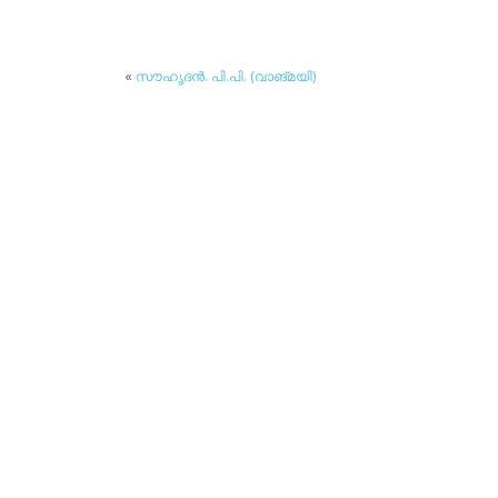
«
സൗഹൃദന്‍. പി.പി. (വാങ്മയി)