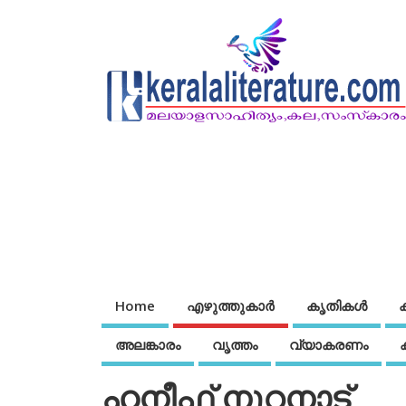
Home
എഴുത്തുകാര്‍
കൃതികൾ
അലങ്കാരം
വൃത്തം
വ്യാകരണം
ഹനീഫ് നൂറനാട്