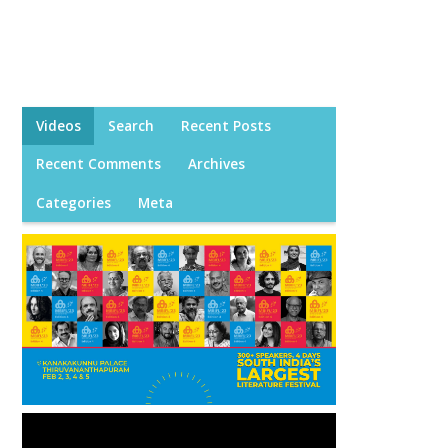
Videos
Search
Recent Posts
Recent Comments
Archives
Categories
Meta