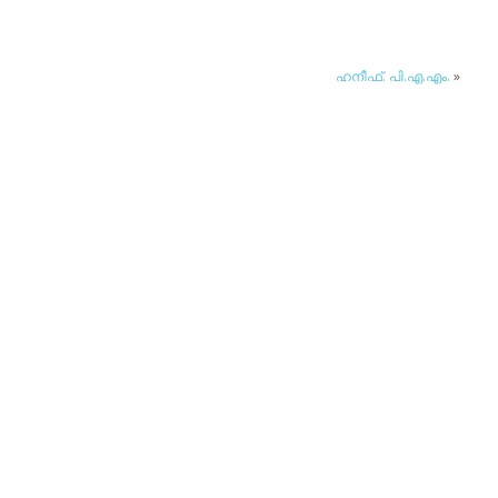
ഹനീഫ്. പി.എ.എം.
»