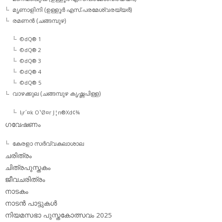
മൃണാളിനി (ഉള്ളൂര്‍ എസ്.പരമേശ്വരയ്യര്‍)
രമണന്‍ (ചങ്ങമ്പുഴ)
©dQ® 1
©dQ® 2
©dQ® 3
©dQ® 4
©dQ® 5
വാഴക്കുല (ചങ്ങമ്പുഴ കൃഷ്ണപിള്ള)
l¡r´¤k O¹Ø¤r J¦n®Xd¢¾
ഗവേഷണം
കേരളാ സര്‍വ്വകലാശാല
ചരിത്രം
ചിത്രപുസ്തകം
ജീവചരിത്രം
നാടകം
നാടന്‍ പാട്ടുകള്‍
നിയമസഭാ പുസ്തകോത്സവം 2025