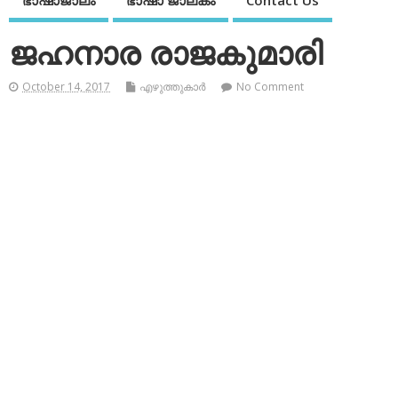
ഭാഷാജാലം
ഭാഷാ ജാലകം
Contact Us
ജഹനാര രാജകുമാരി
October 14, 2017
എഴുത്തുകാര്‍
No Comment