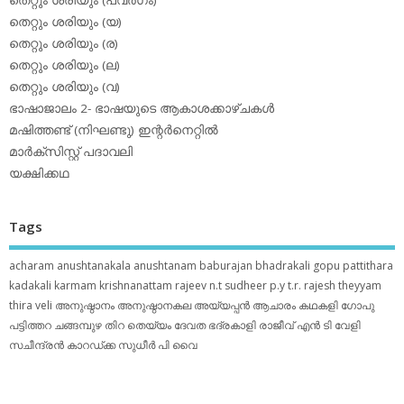
തെറ്റും ശരിയും (യ)
തെറ്റും ശരിയും (ര)
തെറ്റും ശരിയും (ല)
തെറ്റും ശരിയും (വ)
ഭാഷാജാലം 2- ഭാഷയുടെ ആകാശക്കാഴ്ചകള്‍
മഷിത്തണ്ട് (നിഘണ്ടു) ഇന്റര്‍നെറ്റില്‍
മാര്‍ക്‌സിസ്റ്റ് പദാവലി
യക്ഷിക്കഥ
Tags
acharam
anushtanakala
anushtanam
baburajan
bhadrakali
gopu pattithara
kadakali
karmam
krishnanattam
rajeev n.t
sudheer p.y
t.r. rajesh
theyyam
thira
veli
അനുഷ്ഠാനം
അനുഷ്ഠാനകല
അയ്യപ്പന്‍
ആചാരം
കഥകളി
ഗോപു
പട്ടിത്തറ
ചങ്ങമ്പുഴ
തിറ
തെയ്യം
ദേവത
ഭദ്രകാളി
രാജീവ് എൻ ടി
വേളി
സചീന്ദ്രന്‍ കാറഡ്ക്ക
സുധീര്‍ പി വൈ