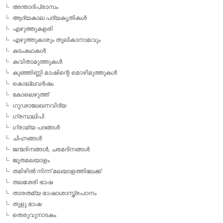
അന്താദിപ്രാസം
ആദ്യകാല പദ്യകൃതികള്‍
എഴുത്തുകളരി
എഴുത്തുകാരും തൂലികാനാമവും
കടംകഥകള്‍
കവിതാമുത്തുകള്‍
കുഞ്ഞിണ്ണി മാഷിന്റെ മൊഴിമുത്തുകള്‍
കൊല്ലവര്‍ഷം
കോലെഴുത്ത്
ഗൂഢാലേഖനവിദ്യ
ഗ്രന്ഥലിപി
ഗ്രാമ്യ പദങ്ങള്‍
ചിഹ്നങ്ങള്‍
ജന്മദിനങ്ങള്‍, ചരമദിനങ്ങള്‍
ജൂതമലയാളം
തമിഴില്‍ നിന്ന് മലയാളത്തിലേക്ക്
തലശേരി ഭാഷ
താരതമ്യ ഭാഷാശാസ്ത്രപഠനം
തുളു ഭാഷ
തെരുവുനാടകം