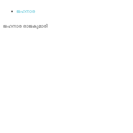
ജഹനാര
ജഹനാര രാജകുമാരി