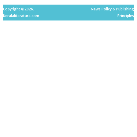
Copyright ©2026.
News Policy & Publishing
Keralaliterature.com
Principles