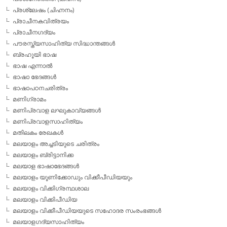
പ്രശ്ലേഷം (ചിഹ്നനം)
പ്രാചീനകവിത്രയം
പ്രാചീനഗദ്യം
പൗരസ്ത്യസാഹിത്യ സിദ്ധാന്തങ്ങള്‍
ബ്രഹൂയി ഭാഷ
ഭാഷ എന്നാല്‍
ഭാഷാ ഭേദങ്ങള്‍
ഭാഷാപഠനചരിത്രം
മണിഗ്രാമം
മണിപ്രവാള ലഘുകാവ്യങ്ങള്‍
മണിപ്രവാളസാഹിത്യം
മതിലകം രേഖകള്‍
മലയാളം അച്ചടിയുടെ ചരിത്രം
മലയാളം ബ്രിട്ടാനിക്ക
മലയാള ഭാഷാഭേദങ്ങള്‍
മലയാളം യൂണിക്കോഡും വിക്കീപീഡിയയും
മലയാളം വിക്കിഗ്രന്ഥശാല
മലയാളം വിക്കിപീഡിയ
മലയാളം വിക്കീപീഡിയയുടെ സഹോദര സംരംഭങ്ങള്‍
മലയാളഗദ്യസാഹിത്യം