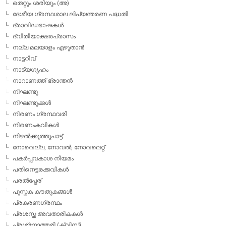
തെറ്റും ശരിയും (അ)
ദേശീയ ഗ്രന്ഥശാല ലിപ്യന്തരണ പദ്ധതി
ദ്രാവിഡഭാഷകള്‍
ദ്വിതീയാക്ഷരപ്രാസം
നല്ല മലയാളം എഴുതാന്‍
നാട്ടറിവ്
നാട്യഗൃഹം
നാറാണത്ത് ഭ്രാന്തന്‍
നിഘണ്ടു
നിഘണ്ടുക്കള്‍
നിരണം ഗ്രന്ഥവരി
നിരണംകവികള്‍
നിഴല്‍ക്കുത്തുപാട്ട്
നോവെല്ല, നോവല്‍, നോവലെറ്റ്
പകര്‍പ്പവകാശ നിയമം
പതിനെട്ടരക്കവികള്‍
പരല്‍പ്പേര്
പുസ്തക കൗതുകങ്ങള്‍
പ്രകരണഗ്രന്ഥം
പ്രശസ്ത അവതാരികകള്‍
പ്രശ്‌നോത്തരി (ക്വിസ്)