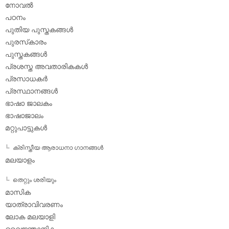
നോവല്‍
പഠനം
പുതിയ പുസ്തകങ്ങള്‍
പുരസ്‌കാരം
പുസ്തകങ്ങള്‍
പ്രശസ്ത അവതാരികകള്‍
പ്രസാധകര്‍
പ്രസ്ഥാനങ്ങള്‍
ഭാഷാ ജാലകം
ഭാഷാജാലം
മറ്റുപാട്ടുകള്‍
ക്രിസ്തീയ ആരാധനാ ഗാനങ്ങള്‍
മലയാളം
തെറ്റും ശരിയും
മാസിക
യാത്രാവിവരണം
ലോക മലയാളി
വൈജ്ഞാനികം