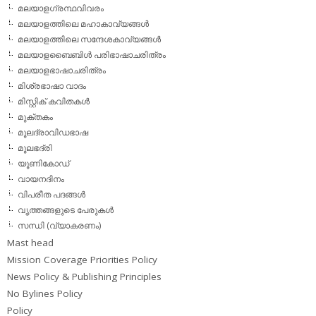
മലയാളഗ്രന്ഥവിവരം
മലയാളത്തിലെ മഹാകാവ്യങ്ങള്‍
മലയാളത്തിലെ സന്ദേശകാവ്യങ്ങള്‍
മലയാളബൈബിള്‍ പരിഭാഷാചരിത്രം
മലയാളഭാഷാചരിത്രം
മിശ്രഭാഷാ വാദം
മിസ്റ്റിക് കവിതകള്‍
മുക്തകം
മൂലദ്രാവിഡഭാഷ
മൂലഭദ്രി
യൂണികോഡ്
വായനദിനം
വിപരീത പദങ്ങള്‍
വൃത്തങ്ങളുടെ പേരുകള്‍
സന്ധി (വ്യാകരണം)
Mast head
Mission Coverage Priorities Policy
News Policy & Publishing Principles
No Bylines Policy
Policy