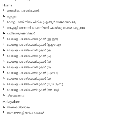
Home
ഒരായിരം പഴഞ്ചൊല്‍
ഒറ്റപ്പദം
കേരളപാണിനീയം പീഠിക (എ.ആര്‍.രാജരാജവര്‍മ)
തച്ചോളി ഒതേനൻ പൊന്നിയൻ പടയ്‌ക്കു പോയ പാട്ടുകഥ
പതിനെട്ടരക്കവികള്‍
മലയാള പഴഞ്ചൊല്ലുകള്‍ (ഇ,ഈ)
മലയാള പഴഞ്ചൊല്ലുകള്‍ (ഉ,ഊ,എ)
മലയാള പഴഞ്ചൊല്ലുകള്‍ (ക)
മലയാള പഴഞ്ചൊല്ലുകള്‍ (ച)
മലയാള പഴഞ്ചൊല്ലുകള്‍ (ത)
മലയാള പഴഞ്ചൊല്ലുകള്‍ (ന)
മലയാള പഴഞ്ചൊല്ലുകള്‍ (പ,ബ,ഭ)
മലയാള പഴഞ്ചൊല്ലുകള്‍ (മ)
മലയാള പഴഞ്ചൊല്ലുകള്‍ (ര,വ,ശ,സ)
മലയാള പഴഞ്ചൊല്ലുകൾ (അ, ആ)
വ്യാകരണം
Malayalam
അക്ഷരശ്ലോകം
അനത്തോളിയന്‍ ഭാഷകള്‍