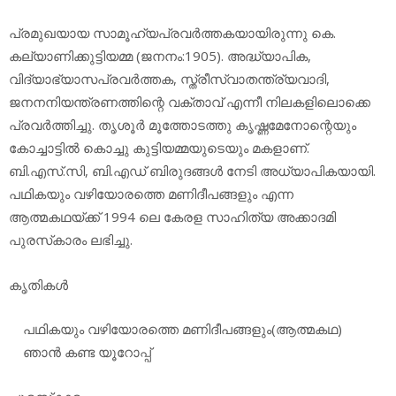
പ്രമുഖയായ സാമൂഹ്യപ്രവര്‍ത്തകയായിരുന്നു കെ.
കല്യാണിക്കുട്ടിയമ്മ (ജനനം:1905). അദ്ധ്യാപിക,
വിദ്യാഭ്യാസപ്രവര്‍ത്തക, സ്ത്രീസ്വാതന്ത്ര്യവാദി,
ജനനനിയന്ത്രണത്തിന്റെ വക്താവ് എന്നീ നിലകളിലൊക്കെ
പ്രവര്‍ത്തിച്ചു. തൃശൂര്‍ മൂത്തോടത്തു കൃഷ്ണമേനോന്റെയും
കോച്ചാട്ടില്‍ കൊച്ചു കുട്ടിയമ്മയുടെയും മകളാണ്.
ബി.എസ്.സി, ബി.എഡ് ബിരുദങ്ങള്‍ നേടി അധ്യാപികയായി.
പഥികയും വഴിയോരത്തെ മണിദീപങ്ങളും എന്ന
ആത്മകഥയ്ക്ക് 1994 ലെ കേരള സാഹിത്യ അക്കാദമി
പുരസ്‌കാരം ലഭിച്ചു.
കൃതികള്‍
പഥികയും വഴിയോരത്തെ മണിദീപങ്ങളും(ആത്മകഥ)
ഞാന്‍ കണ്ട യൂറോപ്പ്