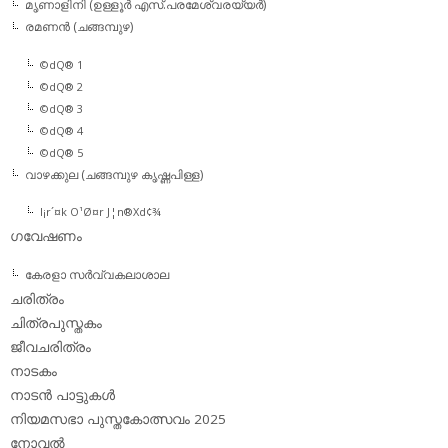
മൃണാളിനി (ഉള്ളൂര്‍ എസ്.പരമേശ്വരയ്യര്‍)
രമണന്‍ (ചങ്ങമ്പുഴ)
©dQ® 1
©dQ® 2
©dQ® 3
©dQ® 4
©dQ® 5
വാഴക്കുല (ചങ്ങമ്പുഴ കൃഷ്ണപിള്ള)
l¡r´¤k O¹Ø¤r J¦n®Xd¢¾
ഗവേഷണം
കേരളാ സര്‍വ്വകലാശാല
ചരിത്രം
ചിത്രപുസ്തകം
ജീവചരിത്രം
നാടകം
നാടന്‍ പാട്ടുകള്‍
നിയമസഭാ പുസ്തകോത്സവം 2025
നോവല്‍