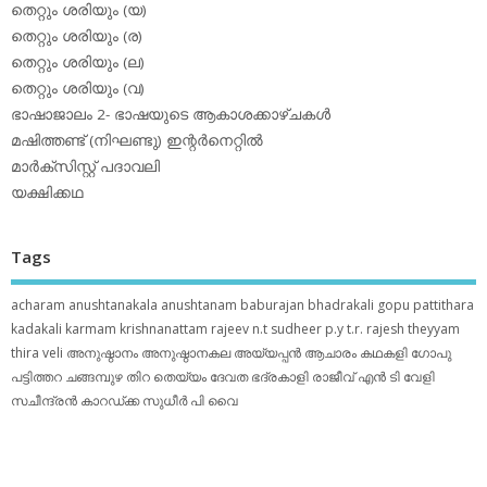
തെറ്റും ശരിയും (യ)
തെറ്റും ശരിയും (ര)
തെറ്റും ശരിയും (ല)
തെറ്റും ശരിയും (വ)
ഭാഷാജാലം 2- ഭാഷയുടെ ആകാശക്കാഴ്ചകള്‍
മഷിത്തണ്ട് (നിഘണ്ടു) ഇന്റര്‍നെറ്റില്‍
മാര്‍ക്‌സിസ്റ്റ് പദാവലി
യക്ഷിക്കഥ
Tags
acharam
anushtanakala
anushtanam
baburajan
bhadrakali
gopu pattithara
kadakali
karmam
krishnanattam
rajeev n.t
sudheer p.y
t.r. rajesh
theyyam
thira
veli
അനുഷ്ഠാനം
അനുഷ്ഠാനകല
അയ്യപ്പന്‍
ആചാരം
കഥകളി
ഗോപു
പട്ടിത്തറ
ചങ്ങമ്പുഴ
തിറ
തെയ്യം
ദേവത
ഭദ്രകാളി
രാജീവ് എൻ ടി
വേളി
സചീന്ദ്രന്‍ കാറഡ്ക്ക
സുധീര്‍ പി വൈ