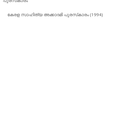
പുരസ്‌കാരം
കേരള സാഹിത്യ അക്കാദമി പുരസ്‌കാരം (1994)