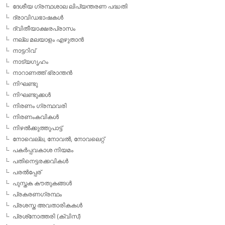
ദേശീയ ഗ്രന്ഥശാല ലിപ്യന്തരണ പദ്ധതി
ദ്രാവിഡഭാഷകള്‍
ദ്വിതീയാക്ഷരപ്രാസം
നല്ല മലയാളം എഴുതാന്‍
നാട്ടറിവ്
നാട്യഗൃഹം
നാറാണത്ത് ഭ്രാന്തന്‍
നിഘണ്ടു
നിഘണ്ടുക്കള്‍
നിരണം ഗ്രന്ഥവരി
നിരണംകവികള്‍
നിഴല്‍ക്കുത്തുപാട്ട്
നോവെല്ല, നോവല്‍, നോവലെറ്റ്
പകര്‍പ്പവകാശ നിയമം
പതിനെട്ടരക്കവികള്‍
പരല്‍പ്പേര്
പുസ്തക കൗതുകങ്ങള്‍
പ്രകരണഗ്രന്ഥം
പ്രശസ്ത അവതാരികകള്‍
പ്രശ്‌നോത്തരി (ക്വിസ്)