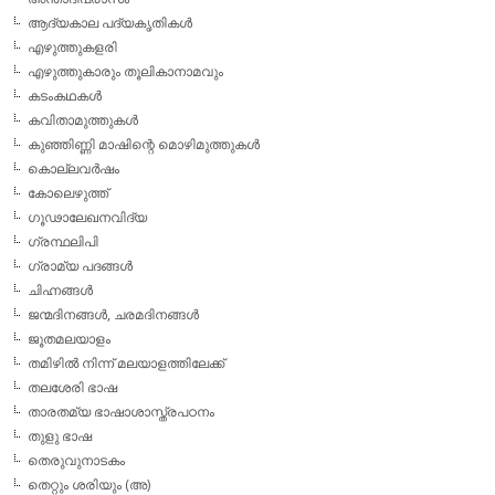
ആദ്യകാല പദ്യകൃതികള്‍
എഴുത്തുകളരി
എഴുത്തുകാരും തൂലികാനാമവും
കടംകഥകള്‍
കവിതാമുത്തുകള്‍
കുഞ്ഞിണ്ണി മാഷിന്റെ മൊഴിമുത്തുകള്‍
കൊല്ലവര്‍ഷം
കോലെഴുത്ത്
ഗൂഢാലേഖനവിദ്യ
ഗ്രന്ഥലിപി
ഗ്രാമ്യ പദങ്ങള്‍
ചിഹ്നങ്ങള്‍
ജന്മദിനങ്ങള്‍, ചരമദിനങ്ങള്‍
ജൂതമലയാളം
തമിഴില്‍ നിന്ന് മലയാളത്തിലേക്ക്
തലശേരി ഭാഷ
താരതമ്യ ഭാഷാശാസ്ത്രപഠനം
തുളു ഭാഷ
തെരുവുനാടകം
തെറ്റും ശരിയും (അ)