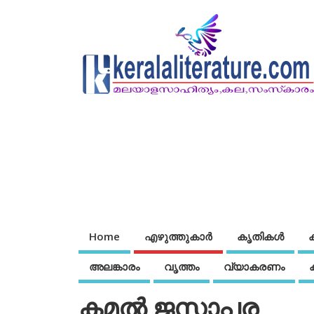
Home
എഴുത്തുകാര്‍
കൃതികൾ
അലങ്കാരം
വൃത്തം
വ്യാകരണം
കമല്‍ ജസാപര