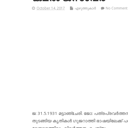
October 14, 2017
എഴുത്തുകാര്‍
No Comment
ജ: 31.5.1931 മട്ടാഞ്ചേരി. ജോ: പത്രപ്രവര്‍ത്
തുടങ്ങിയ കൃതികള്‍ ഗുജറാത്തി ഭാഷയിലേക്ക് പര
മലയാളത്തിലും വിവര്‍ത്തനം ചെയ്തു.