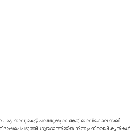
തനം. കൃ: നാലുകെട്ട്, പാത്തുമ്മുടെ ആട്, ബാല്യകാല സഖി
ിഭാഷപെ്പടുത്തി. ഗുജറാത്തിയില്‍ നിന്നും നിരവധി കൃതികള്‍