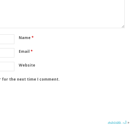
Name
*
Email
*
Website
r for the next time I comment.
കമലമ്മ. പി
»