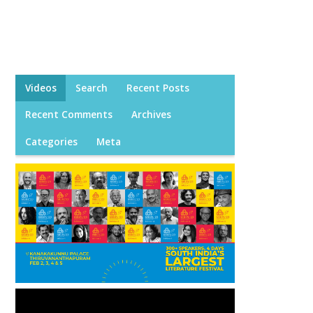
Videos
Search
Recent Posts
Recent Comments
Archives
Categories
Meta