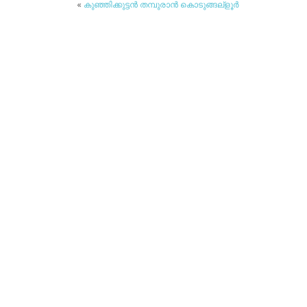
«
കുഞ്ഞിക്കുട്ടന്‍ തമ്പുരാന്‍ കൊടുങ്ങല്‌ളൂര്‍