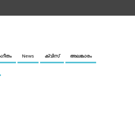
ഗീതം
News
ക്വിസ്
അലങ്കാരം