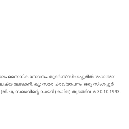
കാലം സൈനിക സേവനം, തുടര്‍ന്ന് സിംഗപ്പൂരില്‍ 'മഹാത്മാ'
‍ മലേഷ്യ ലേഖകന്‍. കൃ: സമര പ്രഖ്യാപനം, ഒരു സിംഗപ്പൂര്‍
ജീ.ച), സഖാവിന്റെ ഡയറി (കവിത) തുടങ്ങിവ. മ: 30.10.1993.