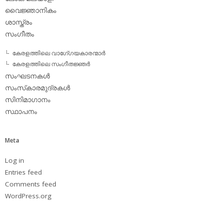
വൈജ്ഞാനികം
ശാസ്ത്രം
സംഗീതം
കേരളത്തിലെ വാഗേ്ഗയകാരന്മാര്‍
കേരളത്തിലെ സംഗീതജ്ഞര്‍
സംഘടനകള്‍
സംസ്‌കാരമുദ്രകള്‍
സിനിമാഗാനം
സ്ഥാപനം
Meta
Log in
Entries feed
Comments feed
WordPress.org