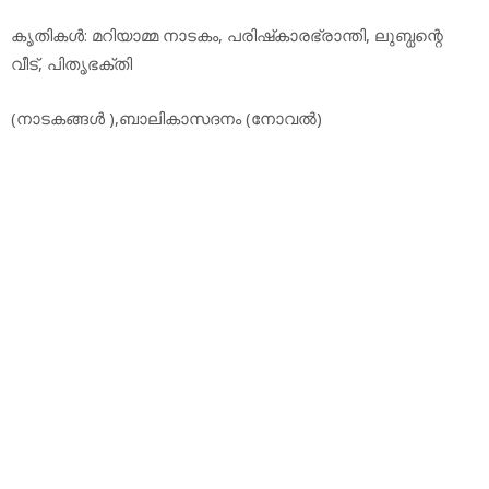
കൃതികള്‍: മറിയാമ്മ നാടകം, പരിഷ്‌കാരഭ്രാന്തി, ലുബ്ധന്റെ
വീട്, പിതൃഭക്തി
(നാടകങ്ങള്‍ ),ബാലികാസദനം (നോവല്‍)