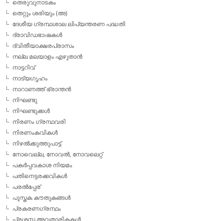
തെരുവുനാടകം
തെറ്റും ശരിയും (അ)
ദേശീയ ഗ്രന്ഥശാല ലിപ്യന്തരണ പദ്ധതി
ദ്രാവിഡഭാഷകള്‍
ദ്വിതീയാക്ഷരപ്രാസം
നല്ല മലയാളം എഴുതാന്‍
നാട്ടറിവ്
നാട്യഗൃഹം
നാറാണത്ത് ഭ്രാന്തന്‍
നിഘണ്ടു
നിഘണ്ടുക്കള്‍
നിരണം ഗ്രന്ഥവരി
നിരണംകവികള്‍
നിഴല്‍ക്കുത്തുപാട്ട്
നോവെല്ല, നോവല്‍, നോവലെറ്റ്
പകര്‍പ്പവകാശ നിയമം
പതിനെട്ടരക്കവികള്‍
പരല്‍പ്പേര്
പുസ്തക കൗതുകങ്ങള്‍
പ്രകരണഗ്രന്ഥം
പ്രശസ്ത അവതാരികകള്‍