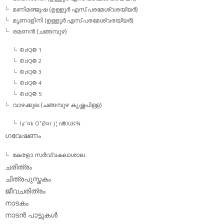
മണിമഞ്ജുഷ (ഉള്ളൂര്‍ എസ്.പരമേശ്വരയ്യര്‍)
മൃണാളിനി (ഉള്ളൂര്‍ എസ്.പരമേശ്വരയ്യര്‍)
രമണന്‍ (ചങ്ങമ്പുഴ)
©dQ® 1
©dQ® 2
©dQ® 3
©dQ® 4
©dQ® 5
വാഴക്കുല (ചങ്ങമ്പുഴ കൃഷ്ണപിള്ള)
l¡r´¤k O¹Ø¤r J¦n®Xd¢¾
ഗവേഷണം
കേരളാ സര്‍വ്വകലാശാല
ചരിത്രം
ചിത്രപുസ്തകം
ജീവചരിത്രം
നാടകം
നാടന്‍ പാട്ടുകള്‍