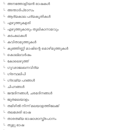
അനത്തോളിയന്‍ ഭാഷകള്‍
അന്താദിപ്രാസം
ആദ്യകാല പദ്യകൃതികള്‍
എഴുത്തുകളരി
എഴുത്തുകാരും തൂലികാനാമവും
കടംകഥകള്‍
കവിതാമുത്തുകള്‍
കുഞ്ഞിണ്ണി മാഷിന്റെ മൊഴിമുത്തുകള്‍
കൊല്ലവര്‍ഷം
കോലെഴുത്ത്
ഗൂഢാലേഖനവിദ്യ
ഗ്രന്ഥലിപി
ഗ്രാമ്യ പദങ്ങള്‍
ചിഹ്നങ്ങള്‍
ജന്മദിനങ്ങള്‍, ചരമദിനങ്ങള്‍
ജൂതമലയാളം
തമിഴില്‍ നിന്ന് മലയാളത്തിലേക്ക്
തലശേരി ഭാഷ
താരതമ്യ ഭാഷാശാസ്ത്രപഠനം
തുളു ഭാഷ