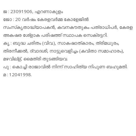
ജ : 23091906, എറണാകുളം
ജോ : 20 വര്‍ഷം കേരളവര്‍മ്മ കോളേജില്‍
സംസ്‌കൃതാദ്ധ്യാപകന്‍, കവനകൗതുകം പത്രാധിപര്‍, കേരള
അകഷര ശേ്‌ളാക പരിഷത്ത് സ്ഥാപക സെക്രട്ടറി.
കൃ : ബുദ്ധ ചരിതം (വിവ.), സാകഷാത്കാരം, ത്രിമധുരം,
തിരനീക്കല്‍, ദ്വാദശി, നാട്ടുവെളിച്ചം (കവിതാ സമാഹാരം),
മഴവില്‌ള്, മൈത്രി തുടങ്ങിയവ.
പു : കൊച്ചി രാജാവില്‍ നിന്ന് സാഹിത്യ നിപുണ ബഹുമതി.
മ : 12041998.