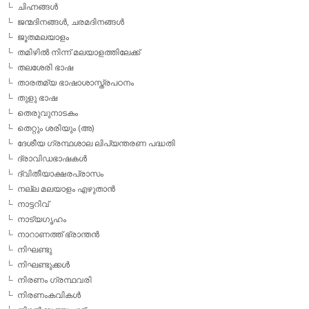
ചിഹ്നങ്ങള്‍
ജന്മദിനങ്ങള്‍, ചരമദിനങ്ങള്‍
ജൂതമലയാളം
തമിഴില്‍ നിന്ന് മലയാളത്തിലേക്ക്
തലശേരി ഭാഷ
താരതമ്യ ഭാഷാശാസ്ത്രപഠനം
തുളു ഭാഷ
തെരുവുനാടകം
തെറ്റും ശരിയും (അ)
ദേശീയ ഗ്രന്ഥശാല ലിപ്യന്തരണ പദ്ധതി
ദ്രാവിഡഭാഷകള്‍
ദ്വിതീയാക്ഷരപ്രാസം
നല്ല മലയാളം എഴുതാന്‍
നാട്ടറിവ്
നാട്യഗൃഹം
നാറാണത്ത് ഭ്രാന്തന്‍
നിഘണ്ടു
നിഘണ്ടുക്കള്‍
നിരണം ഗ്രന്ഥവരി
നിരണംകവികള്‍