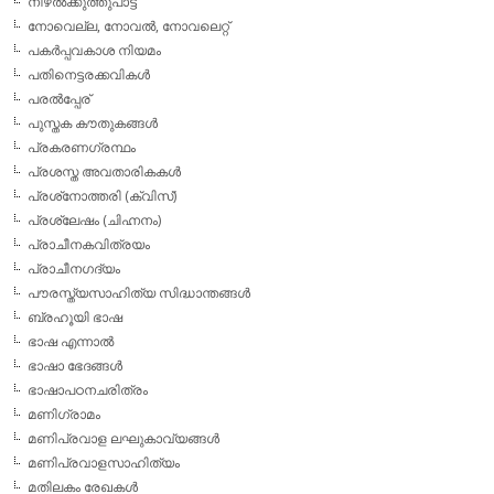
നിഴല്‍ക്കുത്തുപാട്ട്
നോവെല്ല, നോവല്‍, നോവലെറ്റ്
പകര്‍പ്പവകാശ നിയമം
പതിനെട്ടരക്കവികള്‍
പരല്‍പ്പേര്
പുസ്തക കൗതുകങ്ങള്‍
പ്രകരണഗ്രന്ഥം
പ്രശസ്ത അവതാരികകള്‍
പ്രശ്‌നോത്തരി (ക്വിസ്)
പ്രശ്ലേഷം (ചിഹ്നനം)
പ്രാചീനകവിത്രയം
പ്രാചീനഗദ്യം
പൗരസ്ത്യസാഹിത്യ സിദ്ധാന്തങ്ങള്‍
ബ്രഹൂയി ഭാഷ
ഭാഷ എന്നാല്‍
ഭാഷാ ഭേദങ്ങള്‍
ഭാഷാപഠനചരിത്രം
മണിഗ്രാമം
മണിപ്രവാള ലഘുകാവ്യങ്ങള്‍
മണിപ്രവാളസാഹിത്യം
മതിലകം രേഖകള്‍