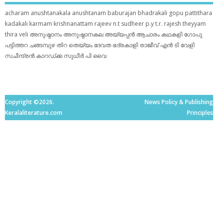
acharam
anushtanakala
anushtanam
baburajan
bhadrakali
gopu pattithara
kadakali
karmam
krishnanattam
rajeev n.t
sudheer p.y
t.r. rajesh
theyyam
thira
veli
അനുഷ്ഠാനം
അനുഷ്ഠാനകല
അയ്യപ്പന്‍
ആചാരം
കഥകളി
ഗോപു
പട്ടിത്തറ
ചങ്ങമ്പുഴ
തിറ
തെയ്യം
ദേവത
ഭദ്രകാളി
രാജീവ് എൻ ടി
വേളി
സചീന്ദ്രന്‍ കാറഡ്ക്ക
സുധീര്‍ പി വൈ
Copyright ©2026.
News Policy & Publishing
Keralaliterature.com
Principles