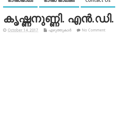
ഭാഷാജാലം
ഭാഷാ ജാലകം
Contact Us
കൃഷ്ണനുണ്ണി. എന്‍.ഡി.
October 14, 2017
എഴുത്തുകാര്‍
No Comment