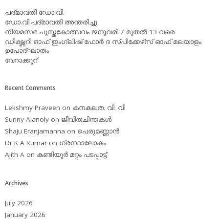
പദ്മാവതി ഡോ.വി.
ഡോ.വി.പദ്മാവതി അന്തരിച്ചു
നിയമസഭ പുസ്തകോത്സവം ജനുവരി 7 മുതല്‍ 13 വരെ
ഡിക്ഷ്ണറി ഓഫ് ഇംഗ്ലിഷ് ഫോര്‍ ദ സ്പീക്കേഴ്‌സ് ഓഫ് മലയാളം
ഉപോദ്ഘാതം
വേറാക്കൂറ്
Recent Comments
Lekshmy Praveen
on
കനകലത. വി. വി
Sunny Alanoly
on
ജീവിതചിന്തകള്‍
Shaju Eranjamanna
on
പെരുമണ്ണാന്‍
Dr K A Kumar
on
ഗ്രന്ഥാലോകം
Ajith A
on
കണ്ടിയൂര്‍ മറ്റം പടപ്പാട്ട്‌
Archives
July 2026
January 2026