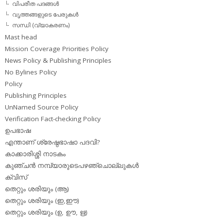
വിപരീത പദങ്ങള്‍
വൃത്തങ്ങളുടെ പേരുകള്‍
സന്ധി (വ്യാകരണം)
Mast head
Mission Coverage Priorities Policy
News Policy & Publishing Principles
No Bylines Policy
Policy
Publishing Principles
UnNamed Source Policy
Verification Fact-checking Policy
ഉപഭാഷ
എന്താണ് ശ്രേഷ്ഠഭാഷാ പദവി?
കാക്കാരിശ്ശി നാടകം
കുഞ്ചന്‍ നമ്പ്യാരുടെപഴഞ്ചൊല്ലുകള്‍
ക്വിസ്
തെറ്റും ശരിയും (ആ)
തെറ്റും ശരിയും (ഇ,ഈ)
തെറ്റും ശരിയും (ഉ, ഊ, ഋ)