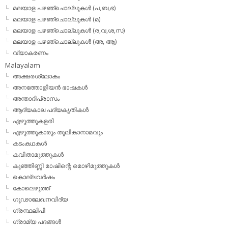
മലയാള പഴഞ്ചൊല്ലുകള്‍ (പ,ബ,ഭ)
മലയാള പഴഞ്ചൊല്ലുകള്‍ (മ)
മലയാള പഴഞ്ചൊല്ലുകള്‍ (ര,വ,ശ,സ)
മലയാള പഴഞ്ചൊല്ലുകൾ (അ, ആ)
വ്യാകരണം
Malayalam
അക്ഷരശ്ലോകം
അനത്തോളിയന്‍ ഭാഷകള്‍
അന്താദിപ്രാസം
ആദ്യകാല പദ്യകൃതികള്‍
എഴുത്തുകളരി
എഴുത്തുകാരും തൂലികാനാമവും
കടംകഥകള്‍
കവിതാമുത്തുകള്‍
കുഞ്ഞിണ്ണി മാഷിന്റെ മൊഴിമുത്തുകള്‍
കൊല്ലവര്‍ഷം
കോലെഴുത്ത്
ഗൂഢാലേഖനവിദ്യ
ഗ്രന്ഥലിപി
ഗ്രാമ്യ പദങ്ങള്‍