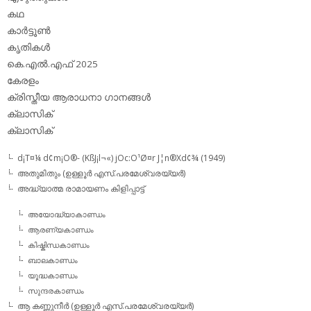
കഥ
കാര്‍ട്ടൂണ്‍
കൃതികള്‍
കെ.എല്‍.എഫ് 2025
കേരളം
ക്രിസ്തീയ ആരാധനാ ഗാനങ്ങള്‍
ക്ലാസിക്‌
ക്ലാസിക്
d¡T¤¼ d¢m¡O®- (KßJ¡l¬«) jOc:O¹Ø¤r J¦n®Xd¢¾ (1949)
അതുമിതും (ഉള്ളൂര്‍ എസ്.പരമേശ്വരയ്യര്‍)
അദ്ധ്യാത്മ രാമായണം കിളിപ്പാട്ട്‌
അയോദ്ധ്യാകാണ്ഡം
ആരണ്യകാണ്ഡം
കിഷ്കിന്ധകാണ്ഡം
ബാലകാണ്ഡം
യൂദ്ധകാണ്ഡം
സുന്ദരകാണ്ഡം
ആ കണ്ണുനീര്‍ (ഉള്ളൂര്‍ എസ്.പരമേശ്വരയ്യര്‍)