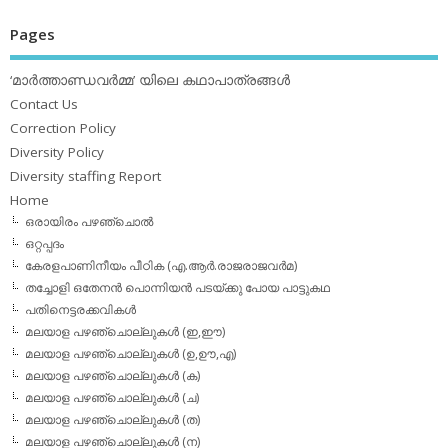
Pages
‘മാര്‍ത്താണ്ഡവര്‍മ്മ’ യിലെ കഥാപാത്രങ്ങള്‍
Contact Us
Correction Policy
Diversity Policy
Diversity staffing Report
Home
ഒരായിരം പഴഞ്ചൊല്‍
ഒറ്റപ്പദം
കേരളപാണിനീയം പീഠിക (എ.ആര്‍.രാജരാജവര്‍മ)
തച്ചോളി ഒതേനൻ പൊന്നിയൻ പടയ്‌ക്കു പോയ പാട്ടുകഥ
പതിനെട്ടരക്കവികള്‍
മലയാള പഴഞ്ചൊല്ലുകള്‍ (ഇ,ഈ)
മലയാള പഴഞ്ചൊല്ലുകള്‍ (ഉ,ഊ,എ)
മലയാള പഴഞ്ചൊല്ലുകള്‍ (ക)
മലയാള പഴഞ്ചൊല്ലുകള്‍ (ച)
മലയാള പഴഞ്ചൊല്ലുകള്‍ (ത)
മലയാള പഴഞ്ചൊല്ലുകള്‍ (ന)