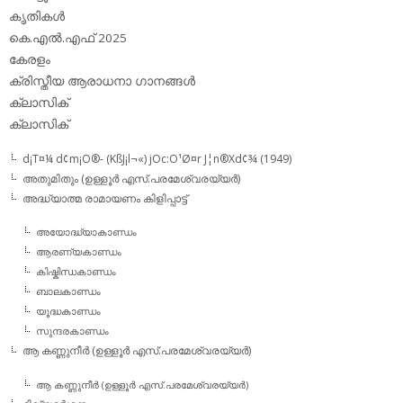
കൃതികള്‍
കെ.എല്‍.എഫ് 2025
കേരളം
ക്രിസ്തീയ ആരാധനാ ഗാനങ്ങള്‍
ക്ലാസിക്‌
ക്ലാസിക്
d¡T¤¼ d¢m¡O®- (KßJ¡l¬«) jOc:O¹Ø¤r J¦n®Xd¢¾ (1949)
അതുമിതും (ഉള്ളൂര്‍ എസ്.പരമേശ്വരയ്യര്‍)
അദ്ധ്യാത്മ രാമായണം കിളിപ്പാട്ട്‌
അയോദ്ധ്യാകാണ്ഡം
ആരണ്യകാണ്ഡം
കിഷ്കിന്ധകാണ്ഡം
ബാലകാണ്ഡം
യൂദ്ധകാണ്ഡം
സുന്ദരകാണ്ഡം
ആ കണ്ണുനീര്‍ (ഉള്ളൂര്‍ എസ്.പരമേശ്വരയ്യര്‍)
ആ കണ്ണുനീര്‍ (ഉള്ളൂര്‍ എസ്.പരമേശ്വരയ്യര്‍)