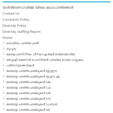
‘മാര്‍ത്താണ്ഡവര്‍മ്മ’ യിലെ കഥാപാത്രങ്ങള്‍
Contact Us
Correction Policy
Diversity Policy
Diversity staffing Report
Home
ഒരായിരം പഴഞ്ചൊല്‍
ഒറ്റപ്പദം
കേരളപാണിനീയം പീഠിക (എ.ആര്‍.രാജരാജവര്‍മ)
തച്ചോളി ഒതേനൻ പൊന്നിയൻ പടയ്‌ക്കു പോയ പാട്ടുകഥ
പതിനെട്ടരക്കവികള്‍
മലയാള പഴഞ്ചൊല്ലുകള്‍ (ഇ,ഈ)
മലയാള പഴഞ്ചൊല്ലുകള്‍ (ഉ,ഊ,എ)
മലയാള പഴഞ്ചൊല്ലുകള്‍ (ക)
മലയാള പഴഞ്ചൊല്ലുകള്‍ (ച)
മലയാള പഴഞ്ചൊല്ലുകള്‍ (ത)
മലയാള പഴഞ്ചൊല്ലുകള്‍ (ന)
മലയാള പഴഞ്ചൊല്ലുകള്‍ (പ,ബ,ഭ)
മലയാള പഴഞ്ചൊല്ലുകള്‍ (മ)