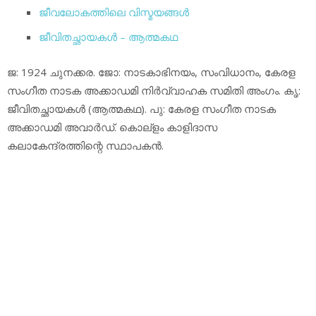
ജീവലോകത്തിലെ വിസ്മയങ്ങള്‍
ജീവിതച്ഛായകള്‍ – ആത്മകഥ
ജ: 1924 ചുനക്കര. ജോ: നാടകാഭിനയം, സംവിധാനം, കേരള
സംഗീത നാടക അക്കാഡമി നിര്‍വ്വാഹക സമിതി അംഗം. കൃ:
ജീവിതച്ഛായകള്‍ (ആത്മകഥ). പു: കേരള സംഗീത നാടക
അക്കാഡമി അവാര്‍ഡ്. കൊല്‌ളം കാളിദാസ
കലാകേന്ദ്രത്തിന്റെ സ്ഥാപകന്‍.