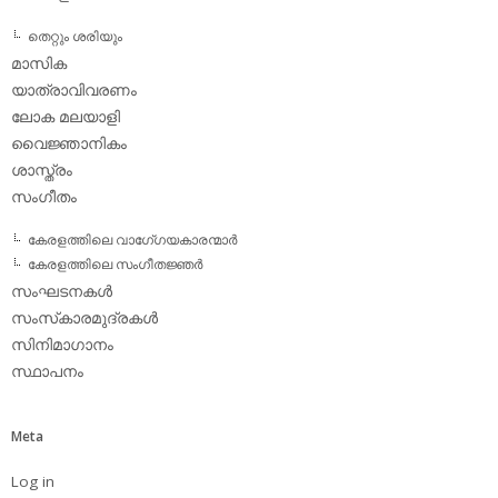
തെറ്റും ശരിയും
മാസിക
യാത്രാവിവരണം
ലോക മലയാളി
വൈജ്ഞാനികം
ശാസ്ത്രം
സംഗീതം
കേരളത്തിലെ വാഗേ്ഗയകാരന്മാര്‍
കേരളത്തിലെ സംഗീതജ്ഞര്‍
സംഘടനകള്‍
സംസ്‌കാരമുദ്രകള്‍
സിനിമാഗാനം
സ്ഥാപനം
Meta
Log in