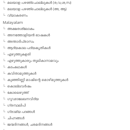
മലയാള പഴഞ്ചൊല്ലുകള്‍ (ര,വ,ശ,സ)
മലയാള പഴഞ്ചൊല്ലുകൾ (അ, ആ)
വ്യാകരണം
Malayalam
അക്ഷരശ്ലോകം
അനത്തോളിയന്‍ ഭാഷകള്‍
അന്താദിപ്രാസം
ആദ്യകാല പദ്യകൃതികള്‍
എഴുത്തുകളരി
എഴുത്തുകാരും തൂലികാനാമവും
കടംകഥകള്‍
കവിതാമുത്തുകള്‍
കുഞ്ഞിണ്ണി മാഷിന്റെ മൊഴിമുത്തുകള്‍
കൊല്ലവര്‍ഷം
കോലെഴുത്ത്
ഗൂഢാലേഖനവിദ്യ
ഗ്രന്ഥലിപി
ഗ്രാമ്യ പദങ്ങള്‍
ചിഹ്നങ്ങള്‍
ജന്മദിനങ്ങള്‍, ചരമദിനങ്ങള്‍