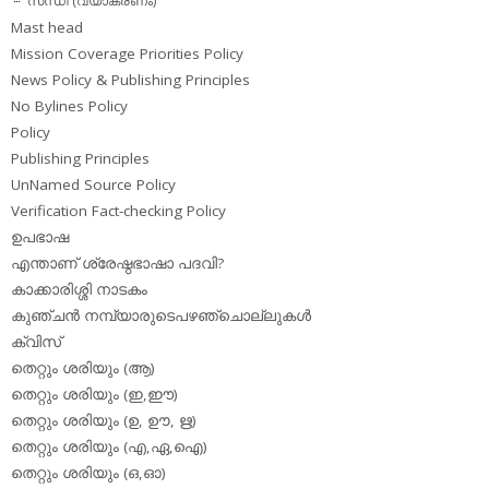
സന്ധി (വ്യാകരണം)
Mast head
Mission Coverage Priorities Policy
News Policy & Publishing Principles
No Bylines Policy
Policy
Publishing Principles
UnNamed Source Policy
Verification Fact-checking Policy
ഉപഭാഷ
എന്താണ് ശ്രേഷ്ഠഭാഷാ പദവി?
കാക്കാരിശ്ശി നാടകം
കുഞ്ചന്‍ നമ്പ്യാരുടെപഴഞ്ചൊല്ലുകള്‍
ക്വിസ്
തെറ്റും ശരിയും (ആ)
തെറ്റും ശരിയും (ഇ,ഈ)
തെറ്റും ശരിയും (ഉ, ഊ, ഋ)
തെറ്റും ശരിയും (എ,ഏ,ഐ)
തെറ്റും ശരിയും (ഒ,ഓ)