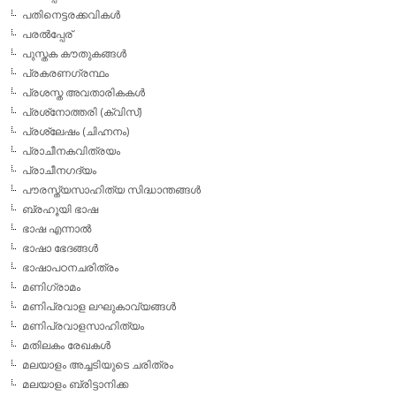
പതിനെട്ടരക്കവികള്‍
പരല്‍പ്പേര്
പുസ്തക കൗതുകങ്ങള്‍
പ്രകരണഗ്രന്ഥം
പ്രശസ്ത അവതാരികകള്‍
പ്രശ്‌നോത്തരി (ക്വിസ്)
പ്രശ്ലേഷം (ചിഹ്നനം)
പ്രാചീനകവിത്രയം
പ്രാചീനഗദ്യം
പൗരസ്ത്യസാഹിത്യ സിദ്ധാന്തങ്ങള്‍
ബ്രഹൂയി ഭാഷ
ഭാഷ എന്നാല്‍
ഭാഷാ ഭേദങ്ങള്‍
ഭാഷാപഠനചരിത്രം
മണിഗ്രാമം
മണിപ്രവാള ലഘുകാവ്യങ്ങള്‍
മണിപ്രവാളസാഹിത്യം
മതിലകം രേഖകള്‍
മലയാളം അച്ചടിയുടെ ചരിത്രം
മലയാളം ബ്രിട്ടാനിക്ക