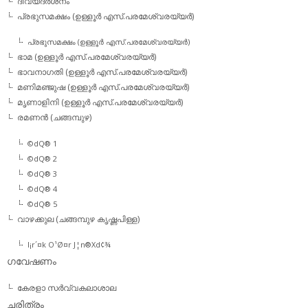
ദിവ്യദര്‍ശനം
പ്രഭുസമക്ഷം (ഉള്ളൂര്‍ എസ്.പരമേശ്വരയ്യര്‍)
പ്രഭുസമക്ഷം (ഉള്ളൂര്‍ എസ്.പരമേശ്വരയ്യര്‍)
ഭാമ (ഉള്ളൂര്‍ എസ്.പരമേശ്വരയ്യര്‍)
ഭാവനാഗതി (ഉള്ളൂര്‍ എസ്.പരമേശ്വരയ്യര്‍)
മണിമഞ്ജുഷ (ഉള്ളൂര്‍ എസ്.പരമേശ്വരയ്യര്‍)
മൃണാളിനി (ഉള്ളൂര്‍ എസ്.പരമേശ്വരയ്യര്‍)
രമണന്‍ (ചങ്ങമ്പുഴ)
©dQ® 1
©dQ® 2
©dQ® 3
©dQ® 4
©dQ® 5
വാഴക്കുല (ചങ്ങമ്പുഴ കൃഷ്ണപിള്ള)
l¡r´¤k O¹Ø¤r J¦n®Xd¢¾
ഗവേഷണം
കേരളാ സര്‍വ്വകലാശാല
ചരിത്രം