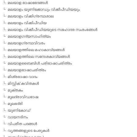
മലയാള ഭാഷാഭേദങ്ങള്‍
മലയാളം യൂണിക്കോഡും വിക്കീപീഡിയയും
മലയാളം വിക്കിഗ്രന്ഥശാല
മലയാളം വിക്കിപീഡിയ
മലയാളം വിക്കീപീഡിയയുടെ സഹോദര സംരംഭങ്ങള്‍
മലയാളഗദ്യസാഹിത്യം
മലയാളഗ്രന്ഥവിവരം
മലയാളത്തിലെ മഹാകാവ്യങ്ങള്‍
മലയാളത്തിലെ സന്ദേശകാവ്യങ്ങള്‍
മലയാളബൈബിള്‍ പരിഭാഷാചരിത്രം
മലയാളഭാഷാചരിത്രം
മിശ്രഭാഷാ വാദം
മിസ്റ്റിക് കവിതകള്‍
മുക്തകം
മൂലദ്രാവിഡഭാഷ
മൂലഭദ്രി
യൂണികോഡ്
വായനദിനം
വിപരീത പദങ്ങള്‍
വൃത്തങ്ങളുടെ പേരുകള്‍