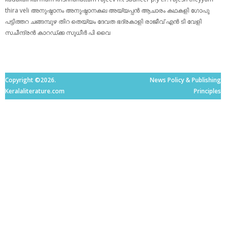
thira
veli
അനുഷ്ഠാനം
അനുഷ്ഠാനകല
അയ്യപ്പന്‍
ആചാരം
കഥകളി
ഗോപു
പട്ടിത്തറ
ചങ്ങമ്പുഴ
തിറ
തെയ്യം
ദേവത
ഭദ്രകാളി
രാജീവ് എൻ ടി
വേളി
സചീന്ദ്രന്‍ കാറഡ്ക്ക
സുധീര്‍ പി വൈ
Copyright ©2026.
News Policy & Publishing
Keralaliterature.com
Principles