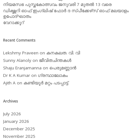
നിയമസഭ പുസ്തകോത്സവം ജനുവരി 7 മുതല്‍ 13 വരെ
ഡിക്ഷ്ണറി ഓഫ് ഇംഗ്ലിഷ് ഫോര്‍ ദ സ്പീക്കേഴ്‌സ് ഓഫ് മലയാളം
ഉപോദ്ഘാതം
വേറാക്കൂറ്
Recent Comments
Lekshmy Praveen
on
കനകലത. വി. വി
Sunny Alanoly
on
ജീവിതചിന്തകള്‍
Shaju Eranjamanna
on
പെരുമണ്ണാന്‍
Dr K A Kumar
on
ഗ്രന്ഥാലോകം
Ajith A
on
കണ്ടിയൂര്‍ മറ്റം പടപ്പാട്ട്‌
Archives
July 2026
January 2026
December 2025
November 2025