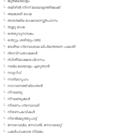
ജൂതമലയാളം
തമിഴില്‍ നിന്ന് മലയാളത്തിലേക്ക്
തലശേരി ഭാഷ
താരതമ്യ ഭാഷാശാസ്ത്രപഠനം
തുളു ഭാഷ
തെരുവുനാടകം
തെറ്റും ശരിയും (അ)
ദേശീയ ഗ്രന്ഥശാല ലിപ്യന്തരണ പദ്ധതി
ദ്രാവിഡഭാഷകള്‍
ദ്വിതീയാക്ഷരപ്രാസം
നല്ല മലയാളം എഴുതാന്‍
നാട്ടറിവ്
നാട്യഗൃഹം
നാറാണത്ത് ഭ്രാന്തന്‍
നിഘണ്ടു
നിഘണ്ടുക്കള്‍
നിരണം ഗ്രന്ഥവരി
നിരണംകവികള്‍
നിഴല്‍ക്കുത്തുപാട്ട്
നോവെല്ല, നോവല്‍, നോവലെറ്റ്
പകര്‍പ്പവകാശ നിയമം