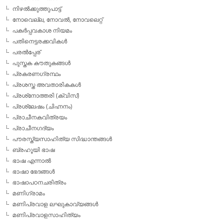
നിഴല്‍ക്കുത്തുപാട്ട്
നോവെല്ല, നോവല്‍, നോവലെറ്റ്
പകര്‍പ്പവകാശ നിയമം
പതിനെട്ടരക്കവികള്‍
പരല്‍പ്പേര്
പുസ്തക കൗതുകങ്ങള്‍
പ്രകരണഗ്രന്ഥം
പ്രശസ്ത അവതാരികകള്‍
പ്രശ്‌നോത്തരി (ക്വിസ്)
പ്രശ്ലേഷം (ചിഹ്നനം)
പ്രാചീനകവിത്രയം
പ്രാചീനഗദ്യം
പൗരസ്ത്യസാഹിത്യ സിദ്ധാന്തങ്ങള്‍
ബ്രഹൂയി ഭാഷ
ഭാഷ എന്നാല്‍
ഭാഷാ ഭേദങ്ങള്‍
ഭാഷാപഠനചരിത്രം
മണിഗ്രാമം
മണിപ്രവാള ലഘുകാവ്യങ്ങള്‍
മണിപ്രവാളസാഹിത്യം