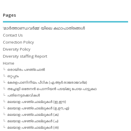
Pages
‘മാര്‍ത്താണ്ഡവര്‍മ്മ’ യിലെ കഥാപാത്രങ്ങള്‍
Contact Us
Correction Policy
Diversity Policy
Diversity staffing Report
Home
ഒരായിരം പഴഞ്ചൊല്‍
ഒറ്റപ്പദം
കേരളപാണിനീയം പീഠിക (എ.ആര്‍.രാജരാജവര്‍മ)
തച്ചോളി ഒതേനൻ പൊന്നിയൻ പടയ്‌ക്കു പോയ പാട്ടുകഥ
പതിനെട്ടരക്കവികള്‍
മലയാള പഴഞ്ചൊല്ലുകള്‍ (ഇ,ഈ)
മലയാള പഴഞ്ചൊല്ലുകള്‍ (ഉ,ഊ,എ)
മലയാള പഴഞ്ചൊല്ലുകള്‍ (ക)
മലയാള പഴഞ്ചൊല്ലുകള്‍ (ച)
മലയാള പഴഞ്ചൊല്ലുകള്‍ (ത)