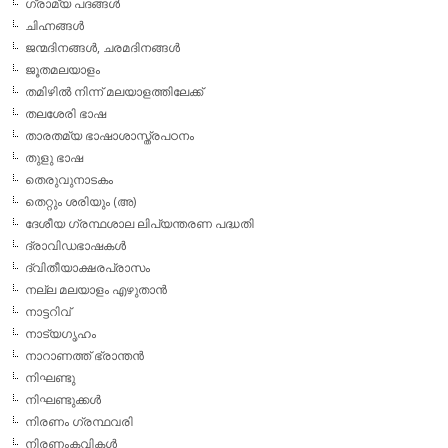
ഗ്രാമ്യ പദങ്ങള്‍
ചിഹ്നങ്ങള്‍
ജന്മദിനങ്ങള്‍, ചരമദിനങ്ങള്‍
ജൂതമലയാളം
തമിഴില്‍ നിന്ന് മലയാളത്തിലേക്ക്
തലശേരി ഭാഷ
താരതമ്യ ഭാഷാശാസ്ത്രപഠനം
തുളു ഭാഷ
തെരുവുനാടകം
തെറ്റും ശരിയും (അ)
ദേശീയ ഗ്രന്ഥശാല ലിപ്യന്തരണ പദ്ധതി
ദ്രാവിഡഭാഷകള്‍
ദ്വിതീയാക്ഷരപ്രാസം
നല്ല മലയാളം എഴുതാന്‍
നാട്ടറിവ്
നാട്യഗൃഹം
നാറാണത്ത് ഭ്രാന്തന്‍
നിഘണ്ടു
നിഘണ്ടുക്കള്‍
നിരണം ഗ്രന്ഥവരി
നിരണംകവികള്‍