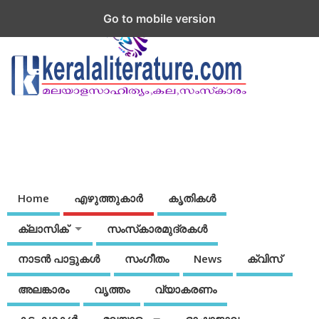
Go to mobile version
Home
എഴുത്തുകാര്‍
കൃതികൾ
ക്ലാസിക്
സംസ്‌കാരമുദ്രകള്‍
നാടന്‍ പാട്ടുകള്‍
സംഗീതം
News
ക്വിസ്
അലങ്കാരം
വൃത്തം
വ്യാകരണം