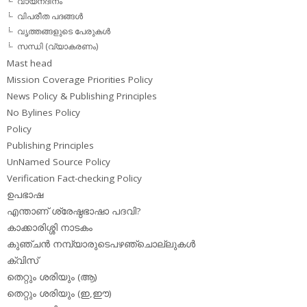
വായനദിനം
വിപരീത പദങ്ങള്‍
വൃത്തങ്ങളുടെ പേരുകള്‍
സന്ധി (വ്യാകരണം)
Mast head
Mission Coverage Priorities Policy
News Policy & Publishing Principles
No Bylines Policy
Policy
Publishing Principles
UnNamed Source Policy
Verification Fact-checking Policy
ഉപഭാഷ
എന്താണ് ശ്രേഷ്ഠഭാഷാ പദവി?
കാക്കാരിശ്ശി നാടകം
കുഞ്ചന്‍ നമ്പ്യാരുടെപഴഞ്ചൊല്ലുകള്‍
ക്വിസ്
തെറ്റും ശരിയും (ആ)
തെറ്റും ശരിയും (ഇ,ഈ)