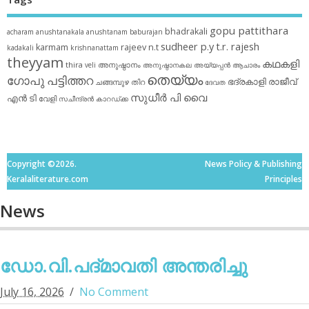
gopu pattithara
bhadrakali
acharam
anushtanakala
anushtanam
baburajan
sudheer p.y
t.r. rajesh
karmam
rajeev n.t
kadakali
krishnanattam
theyyam
കഥകളി
thira
അനുഷ്ഠാനം
veli
അനുഷ്ഠാനകല
അയ്യപ്പന്‍
ആചാരം
തെയ്യം
ഗോപു പട്ടിത്തറ
ഭദ്രകാളി
രാജീവ്
ചങ്ങമ്പുഴ
തിറ
ദേവത
സുധീര്‍ പി വൈ
എൻ ടി
വേളി
സചീന്ദ്രന്‍ കാറഡ്ക്ക
Copyright ©2026.
News Policy & Publishing
Keralaliterature.com
Principles
News
ഡോ.വി.പദ്മാവതി അന്തരിച്ചു
July 16, 2026
No Comment