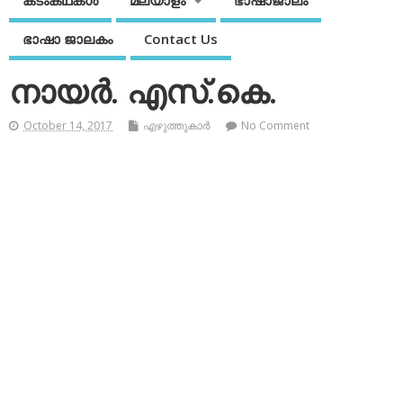
കടംകഥകള്‍
മലയാളം
ഭാഷാജാലം
ഭാഷാ ജാലകം
Contact Us
നായര്‍. എസ്.കെ.
October 14, 2017
എഴുത്തുകാര്‍
No Comment