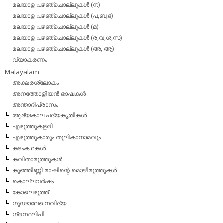
മലയാള പഴഞ്ചൊല്ലുകള്‍ (ന)
മലയാള പഴഞ്ചൊല്ലുകള്‍ (പ,ബ,ഭ)
മലയാള പഴഞ്ചൊല്ലുകള്‍ (മ)
മലയാള പഴഞ്ചൊല്ലുകള്‍ (ര,വ,ശ,സ)
മലയാള പഴഞ്ചൊല്ലുകൾ (അ, ആ)
വ്യാകരണം
Malayalam
അക്ഷരശ്ലോകം
അനത്തോളിയന്‍ ഭാഷകള്‍
അന്താദിപ്രാസം
ആദ്യകാല പദ്യകൃതികള്‍
എഴുത്തുകളരി
എഴുത്തുകാരും തൂലികാനാമവും
കടംകഥകള്‍
കവിതാമുത്തുകള്‍
കുഞ്ഞിണ്ണി മാഷിന്റെ മൊഴിമുത്തുകള്‍
കൊല്ലവര്‍ഷം
കോലെഴുത്ത്
ഗൂഢാലേഖനവിദ്യ
ഗ്രന്ഥലിപി