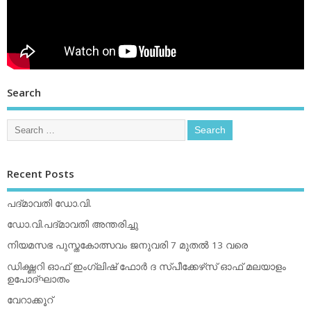
Search
Recent Posts
പദ്മാവതി ഡോ.വി.
ഡോ.വി.പദ്മാവതി അന്തരിച്ചു
നിയമസഭ പുസ്തകോത്സവം ജനുവരി 7 മുതല്‍ 13 വരെ
ഡിക്ഷ്ണറി ഓഫ് ഇംഗ്ലിഷ് ഫോര്‍ ദ സ്പീക്കേഴ്‌സ് ഓഫ് മലയാളം
ഉപോദ്ഘാതം
വേറാക്കൂറ്