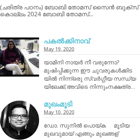
(ചരിത്ര പഠനം) ബോബി തോമസ് സൈന്‍ ബുക്‌സ്
കൊല്ലം 2024 ബോബി തോമസ്…
പകൽക്കിനാവ്‌
May 19, 2020
യാമിനി നായര്‍ നീ വരുന്നോ?
മുഷിപ്പിക്കുന്ന ഈ ചുവരുകൾക്കിട
യിൽ നിന്ന്ഒരു സ്വർഗ്ഗീയ സന്ധ്യ
യിലേക്ക്,അവിടെ നിന്നുംനക്ഷത്ര…
മുഖംമൂടി
May 10, 2020
ഡോ. സുനിൽ പൊയ്‌ക മൂടിയ
മുഖവുമായ് എങ്ങും മുഖങ്ങള്