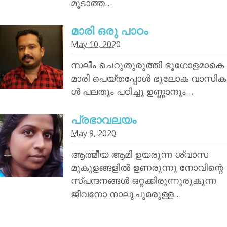
മൂടാത്ത…
മാരി ഒരു പാഠം
May 10, 2020
സലീം ചെറുതുരുത്തി ഭൂഗോളമാകെ
മാരി പെയ്തപ്പോൾ ഭൂലോക വാസിക
ൾ പലതും പഠിച്ചു ഉണ്ണാനും…
പ്രഭാവലയം
May 9, 2020
ആത്മീയ ആമി ഉയരുന്ന ശ്വാസ
മുകുളങ്ങളിൽ ഉണരുന്നു നോവിന്റെ
സ്പന്ദനങ്ങൾ ഒറ്റക്കിരുന്നുരുകുന്ന
ജീവനോ നാലുചുമരുള്ള…