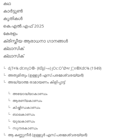
കഥ
കാര്‍ട്ടൂണ്‍
കൃതികള്‍
കെ.എല്‍.എഫ് 2025
കേരളം
ക്രിസ്തീയ ആരാധനാ ഗാനങ്ങള്‍
ക്ലാസിക്‌
ക്ലാസിക്
d¡T¤¼ d¢m¡O®- (KßJ¡l¬«) jOc:O¹Ø¤r J¦n®Xd¢¾ (1949)
അതുമിതും (ഉള്ളൂര്‍ എസ്.പരമേശ്വരയ്യര്‍)
അദ്ധ്യാത്മ രാമായണം കിളിപ്പാട്ട്‌
അയോദ്ധ്യാകാണ്ഡം
ആരണ്യകാണ്ഡം
കിഷ്കിന്ധകാണ്ഡം
ബാലകാണ്ഡം
യൂദ്ധകാണ്ഡം
സുന്ദരകാണ്ഡം
ആ കണ്ണുനീര്‍ (ഉള്ളൂര്‍ എസ്.പരമേശ്വരയ്യര്‍)