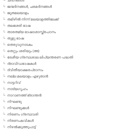
ചിഹ്നങ്ങള്‍
ജന്മദിനങ്ങള്‍, ചരമദിനങ്ങള്‍
ജൂതമലയാളം
തമിഴില്‍ നിന്ന് മലയാളത്തിലേക്ക്
തലശേരി ഭാഷ
താരതമ്യ ഭാഷാശാസ്ത്രപഠനം
തുളു ഭാഷ
തെരുവുനാടകം
തെറ്റും ശരിയും (അ)
ദേശീയ ഗ്രന്ഥശാല ലിപ്യന്തരണ പദ്ധതി
ദ്രാവിഡഭാഷകള്‍
ദ്വിതീയാക്ഷരപ്രാസം
നല്ല മലയാളം എഴുതാന്‍
നാട്ടറിവ്
നാട്യഗൃഹം
നാറാണത്ത് ഭ്രാന്തന്‍
നിഘണ്ടു
നിഘണ്ടുക്കള്‍
നിരണം ഗ്രന്ഥവരി
നിരണംകവികള്‍
നിഴല്‍ക്കുത്തുപാട്ട്