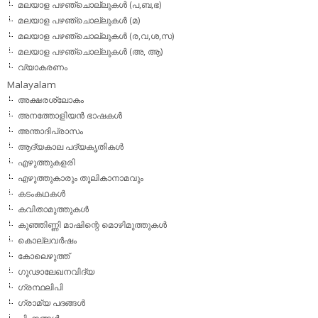
മലയാള പഴഞ്ചൊല്ലുകള്‍ (പ,ബ,ഭ)
മലയാള പഴഞ്ചൊല്ലുകള്‍ (മ)
മലയാള പഴഞ്ചൊല്ലുകള്‍ (ര,വ,ശ,സ)
മലയാള പഴഞ്ചൊല്ലുകൾ (അ, ആ)
വ്യാകരണം
Malayalam
അക്ഷരശ്ലോകം
അനത്തോളിയന്‍ ഭാഷകള്‍
അന്താദിപ്രാസം
ആദ്യകാല പദ്യകൃതികള്‍
എഴുത്തുകളരി
എഴുത്തുകാരും തൂലികാനാമവും
കടംകഥകള്‍
കവിതാമുത്തുകള്‍
കുഞ്ഞിണ്ണി മാഷിന്റെ മൊഴിമുത്തുകള്‍
കൊല്ലവര്‍ഷം
കോലെഴുത്ത്
ഗൂഢാലേഖനവിദ്യ
ഗ്രന്ഥലിപി
ഗ്രാമ്യ പദങ്ങള്‍