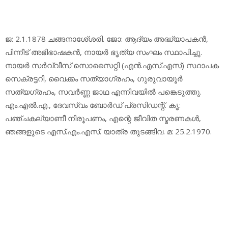
ജ: 2.1.1878 ചങ്ങനാശേ്ശരി. ജോ: ആദ്യം അദ്ധ്യാപകന്‍,
പിന്നീട് അഭിഭാഷകന്‍, നായര്‍ ഭൃത്യ സംഘം സ്ഥാപിച്ചു.
നായര്‍ സര്‍വ്വീസ് സൊസൈറ്റി (എന്‍.എസ്.എസ്) സ്ഥാപക
സെക്രട്ടറി, വൈക്കം സത്യാഗ്രഹം, ഗുരുവായൂര്‍
സത്യഗ്രഹം, സവര്‍ണ്ണ ജാഥ എന്നിവയില്‍ പങ്കെടുത്തു.
എം.എല്‍.എ., ദേവസ്വം ബോര്‍ഡ് പ്രസിഡന്റ്. കൃ:
പഞ്ചകല്യാണീ നിരൂപണം, എന്റെ ജീവിത സ്മരണകള്‍,
ഞങ്ങളുടെ എസ്.എം.എസ്. യാത്ര തുടങ്ങിവ. മ: 25.2.1970.