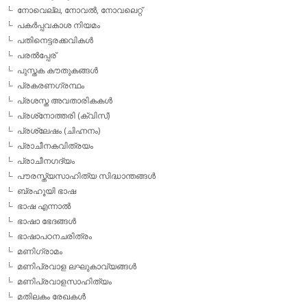
നോവെല്ല, നോവല്‍, നോവലെറ്റ്
പകര്‍പ്പവകാശ നിയമം
പതിനെട്ടരക്കവികള്‍
പരല്‍പ്പേര്
പുസ്തക കൗതുകങ്ങള്‍
പ്രകരണഗ്രന്ഥം
പ്രശസ്ത അവതാരികകള്‍
പ്രശ്‌നോത്തരി (ക്വിസ്)
പ്രശ്ലേഷം (ചിഹ്നനം)
പ്രാചീനകവിത്രയം
പ്രാചീനഗദ്യം
പൗരസ്ത്യസാഹിത്യ സിദ്ധാന്തങ്ങള്‍
ബ്രഹൂയി ഭാഷ
ഭാഷ എന്നാല്‍
ഭാഷാ ഭേദങ്ങള്‍
ഭാഷാപഠനചരിത്രം
മണിഗ്രാമം
മണിപ്രവാള ലഘുകാവ്യങ്ങള്‍
മണിപ്രവാളസാഹിത്യം
മതിലകം രേഖകള്‍