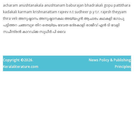
acharam
anushtanakala
anushtanam
baburajan
bhadrakali
gopu pattithara
kadakali
karmam
krishnanattam
rajeev n.t
sudheer p.y
t.r. rajesh
theyyam
thira
veli
അനുഷ്ഠാനം
അനുഷ്ഠാനകല
അയ്യപ്പന്‍
ആചാരം
കഥകളി
ഗോപു
പട്ടിത്തറ
ചങ്ങമ്പുഴ
തിറ
തെയ്യം
ദേവത
ഭദ്രകാളി
രാജീവ് എൻ ടി
വേളി
സചീന്ദ്രന്‍ കാറഡ്ക്ക
സുധീര്‍ പി വൈ
Copyright ©2026.
News Policy & Publishing
Keralaliterature.com
Principles