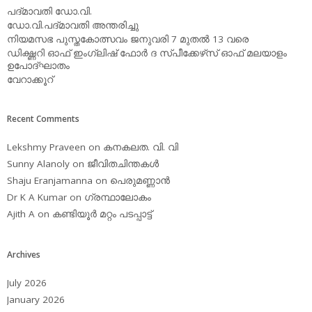
പദ്മാവതി ഡോ.വി.
ഡോ.വി.പദ്മാവതി അന്തരിച്ചു
നിയമസഭ പുസ്തകോത്സവം ജനുവരി 7 മുതല്‍ 13 വരെ
ഡിക്ഷ്ണറി ഓഫ് ഇംഗ്ലിഷ് ഫോര്‍ ദ സ്പീക്കേഴ്‌സ് ഓഫ് മലയാളം
ഉപോദ്ഘാതം
വേറാക്കൂറ്
Recent Comments
Lekshmy Praveen
on
കനകലത. വി. വി
Sunny Alanoly
on
ജീവിതചിന്തകള്‍
Shaju Eranjamanna
on
പെരുമണ്ണാന്‍
Dr K A Kumar
on
ഗ്രന്ഥാലോകം
Ajith A
on
കണ്ടിയൂര്‍ മറ്റം പടപ്പാട്ട്‌
Archives
July 2026
January 2026