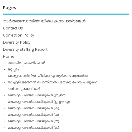
Pages
‘മാര്‍ത്താണ്ഡവര്‍മ്മ’ യിലെ കഥാപാത്രങ്ങള്‍
Contact Us
Correction Policy
Diversity Policy
Diversity staffing Report
Home
ഒരായിരം പഴഞ്ചൊല്‍
ഒറ്റപ്പദം
കേരളപാണിനീയം പീഠിക (എ.ആര്‍.രാജരാജവര്‍മ)
തച്ചോളി ഒതേനൻ പൊന്നിയൻ പടയ്‌ക്കു പോയ പാട്ടുകഥ
പതിനെട്ടരക്കവികള്‍
മലയാള പഴഞ്ചൊല്ലുകള്‍ (ഇ,ഈ)
മലയാള പഴഞ്ചൊല്ലുകള്‍ (ഉ,ഊ,എ)
മലയാള പഴഞ്ചൊല്ലുകള്‍ (ക)
മലയാള പഴഞ്ചൊല്ലുകള്‍ (ച)
മലയാള പഴഞ്ചൊല്ലുകള്‍ (ത)
മലയാള പഴഞ്ചൊല്ലുകള്‍ (ന)