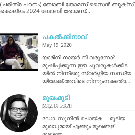
(ചരിത്ര പഠനം) ബോബി തോമസ് സൈന്‍ ബുക്‌സ്
കൊല്ലം 2024 ബോബി തോമസ്…
പകൽക്കിനാവ്‌
May 19, 2020
യാമിനി നായര്‍ നീ വരുന്നോ?
മുഷിപ്പിക്കുന്ന ഈ ചുവരുകൾക്കിട
യിൽ നിന്ന്ഒരു സ്വർഗ്ഗീയ സന്ധ്യ
യിലേക്ക്,അവിടെ നിന്നുംനക്ഷത്ര…
മുഖംമൂടി
May 10, 2020
ഡോ. സുനിൽ പൊയ്‌ക മൂടിയ
മുഖവുമായ് എങ്ങും മുഖങ്ങള്
മൂടാത്ത…