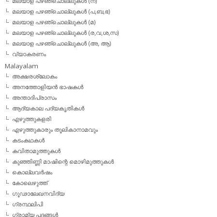
മലയാള പഴഞ്ചൊല്ലുകള്‍ (ന)
മലയാള പഴഞ്ചൊല്ലുകള്‍ (പ,ബ,ഭ)
മലയാള പഴഞ്ചൊല്ലുകള്‍ (മ)
മലയാള പഴഞ്ചൊല്ലുകള്‍ (ര,വ,ശ,സ)
മലയാള പഴഞ്ചൊല്ലുകൾ (അ, ആ)
വ്യാകരണം
Malayalam
അക്ഷരശ്ലോകം
അനത്തോളിയന്‍ ഭാഷകള്‍
അന്താദിപ്രാസം
ആദ്യകാല പദ്യകൃതികള്‍
എഴുത്തുകളരി
എഴുത്തുകാരും തൂലികാനാമവും
കടംകഥകള്‍
കവിതാമുത്തുകള്‍
കുഞ്ഞിണ്ണി മാഷിന്റെ മൊഴിമുത്തുകള്‍
കൊല്ലവര്‍ഷം
കോലെഴുത്ത്
ഗൂഢാലേഖനവിദ്യ
ഗ്രന്ഥലിപി
ഗ്രാമ്യ പദങ്ങള്‍