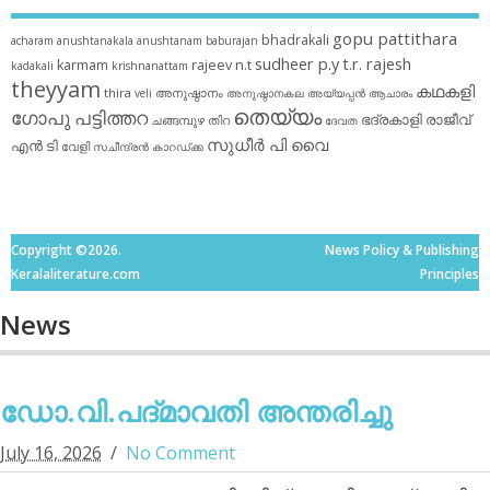
gopu pattithara
bhadrakali
acharam
anushtanakala
anushtanam
baburajan
sudheer p.y
t.r. rajesh
karmam
rajeev n.t
kadakali
krishnanattam
theyyam
കഥകളി
thira
അനുഷ്ഠാനം
veli
അനുഷ്ഠാനകല
അയ്യപ്പന്‍
ആചാരം
തെയ്യം
ഗോപു പട്ടിത്തറ
ഭദ്രകാളി
രാജീവ്
ചങ്ങമ്പുഴ
തിറ
ദേവത
സുധീര്‍ പി വൈ
എൻ ടി
വേളി
സചീന്ദ്രന്‍ കാറഡ്ക്ക
Copyright ©2026.
News Policy & Publishing
Keralaliterature.com
Principles
News
ഡോ.വി.പദ്മാവതി അന്തരിച്ചു
July 16, 2026
No Comment