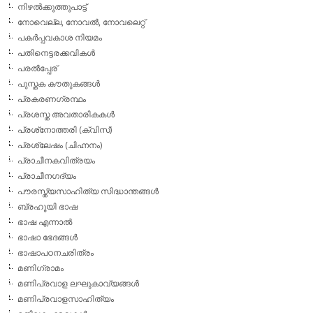
നിഴല്‍ക്കുത്തുപാട്ട്
നോവെല്ല, നോവല്‍, നോവലെറ്റ്
പകര്‍പ്പവകാശ നിയമം
പതിനെട്ടരക്കവികള്‍
പരല്‍പ്പേര്
പുസ്തക കൗതുകങ്ങള്‍
പ്രകരണഗ്രന്ഥം
പ്രശസ്ത അവതാരികകള്‍
പ്രശ്‌നോത്തരി (ക്വിസ്)
പ്രശ്ലേഷം (ചിഹ്നനം)
പ്രാചീനകവിത്രയം
പ്രാചീനഗദ്യം
പൗരസ്ത്യസാഹിത്യ സിദ്ധാന്തങ്ങള്‍
ബ്രഹൂയി ഭാഷ
ഭാഷ എന്നാല്‍
ഭാഷാ ഭേദങ്ങള്‍
ഭാഷാപഠനചരിത്രം
മണിഗ്രാമം
മണിപ്രവാള ലഘുകാവ്യങ്ങള്‍
മണിപ്രവാളസാഹിത്യം