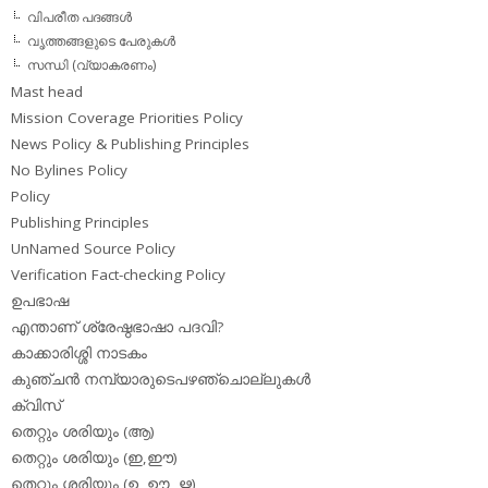
വിപരീത പദങ്ങള്‍
വൃത്തങ്ങളുടെ പേരുകള്‍
സന്ധി (വ്യാകരണം)
Mast head
Mission Coverage Priorities Policy
News Policy & Publishing Principles
No Bylines Policy
Policy
Publishing Principles
UnNamed Source Policy
Verification Fact-checking Policy
ഉപഭാഷ
എന്താണ് ശ്രേഷ്ഠഭാഷാ പദവി?
കാക്കാരിശ്ശി നാടകം
കുഞ്ചന്‍ നമ്പ്യാരുടെപഴഞ്ചൊല്ലുകള്‍
ക്വിസ്
തെറ്റും ശരിയും (ആ)
തെറ്റും ശരിയും (ഇ,ഈ)
തെറ്റും ശരിയും (ഉ, ഊ, ഋ)