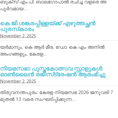
ബുക്‌സ് എം.പി. ബാലഗോപാല്‍ രചിച്ച വളരെ അ
പൂര്‍വമായ…
കെ.ജി.ശങ്കരപ്പിള്ളയ്ക്ക് എഴുത്തച്ഛന്‍
പുരസ്‌കാരം
November 2, 2025
യര്‍മാനും, കെ ആര്‍ മീര, ഡോ. കെ എം അനില്‍
അംഗങ്ങളും, കേരള…
നിയമസഭാ പുസ്തകോത്സവ സ്റ്റാളുകള്‍:
ഓണ്‍ലൈന്‍ രജിസ്‌ട്രേഷന്‍ ആരംഭിച്ചു
November 2, 2025
തിരുവനന്തപുരം: കേരള നിയമസഭ 2026 ജനുവരി 7
മുതല്‍ 13 വരെ സംഘടിപ്പിക്കുന്ന…