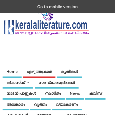
Go to mobile version
Home
എഴുത്തുകാര്‍
കൃതികൾ
ക്ലാസിക്
സംസ്‌കാരമുദ്രകള്‍
നാടന്‍ പാട്ടുകള്‍
സംഗീതം
News
ക്വിസ്
അലങ്കാരം
വൃത്തം
വ്യാകരണം