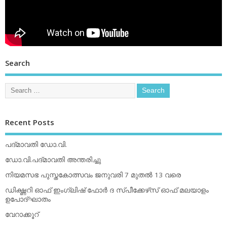
Search
Recent Posts
പദ്മാവതി ഡോ.വി.
ഡോ.വി.പദ്മാവതി അന്തരിച്ചു
നിയമസഭ പുസ്തകോത്സവം ജനുവരി 7 മുതല്‍ 13 വരെ
ഡിക്ഷ്ണറി ഓഫ് ഇംഗ്ലിഷ് ഫോര്‍ ദ സ്പീക്കേഴ്‌സ് ഓഫ് മലയാളം
ഉപോദ്ഘാതം
വേറാക്കൂറ്