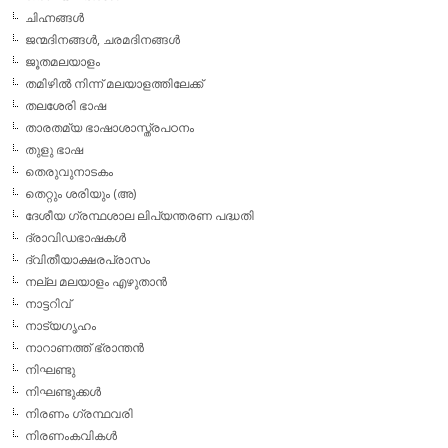
ചിഹ്നങ്ങള്‍
ജന്മദിനങ്ങള്‍, ചരമദിനങ്ങള്‍
ജൂതമലയാളം
തമിഴില്‍ നിന്ന് മലയാളത്തിലേക്ക്
തലശേരി ഭാഷ
താരതമ്യ ഭാഷാശാസ്ത്രപഠനം
തുളു ഭാഷ
തെരുവുനാടകം
തെറ്റും ശരിയും (അ)
ദേശീയ ഗ്രന്ഥശാല ലിപ്യന്തരണ പദ്ധതി
ദ്രാവിഡഭാഷകള്‍
ദ്വിതീയാക്ഷരപ്രാസം
നല്ല മലയാളം എഴുതാന്‍
നാട്ടറിവ്
നാട്യഗൃഹം
നാറാണത്ത് ഭ്രാന്തന്‍
നിഘണ്ടു
നിഘണ്ടുക്കള്‍
നിരണം ഗ്രന്ഥവരി
നിരണംകവികള്‍