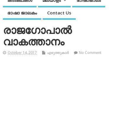
കടംകഥകള്‍
മലയാളം
ഭാഷാജാലം
ഭാഷാ ജാലകം
Contact Us
രാജഗോപാല്‍
വാകത്താനം
October 14, 2017
എഴുത്തുകാര്‍
No Comment