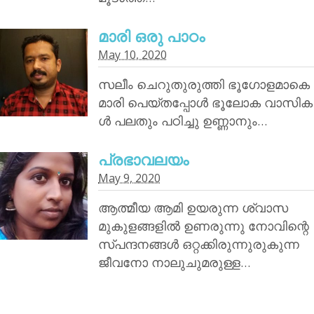
മാരി ഒരു പാഠം
May 10, 2020
സലീം ചെറുതുരുത്തി ഭൂഗോളമാകെ
മാരി പെയ്തപ്പോൾ ഭൂലോക വാസിക
ൾ പലതും പഠിച്ചു ഉണ്ണാനും…
പ്രഭാവലയം
May 9, 2020
ആത്മീയ ആമി ഉയരുന്ന ശ്വാസ
മുകുളങ്ങളിൽ ഉണരുന്നു നോവിന്റെ
സ്പന്ദനങ്ങൾ ഒറ്റക്കിരുന്നുരുകുന്ന
ജീവനോ നാലുചുമരുള്ള…