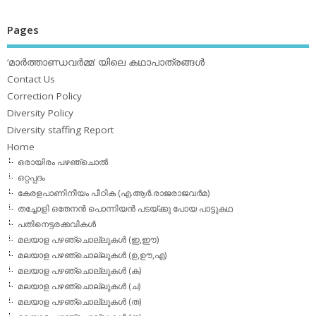
Pages
‘മാര്‍ത്താണ്ഡവര്‍മ്മ’ യിലെ കഥാപാത്രങ്ങള്‍
Contact Us
Correction Policy
Diversity Policy
Diversity staffing Report
Home
ഒരായിരം പഴഞ്ചൊല്‍
ഒറ്റപ്പദം
കേരളപാണിനീയം പീഠിക (എ.ആര്‍.രാജരാജവര്‍മ)
തച്ചോളി ഒതേനൻ പൊന്നിയൻ പടയ്‌ക്കു പോയ പാട്ടുകഥ
പതിനെട്ടരക്കവികള്‍
മലയാള പഴഞ്ചൊല്ലുകള്‍ (ഇ,ഈ)
മലയാള പഴഞ്ചൊല്ലുകള്‍ (ഉ,ഊ,എ)
മലയാള പഴഞ്ചൊല്ലുകള്‍ (ക)
മലയാള പഴഞ്ചൊല്ലുകള്‍ (ച)
മലയാള പഴഞ്ചൊല്ലുകള്‍ (ത)