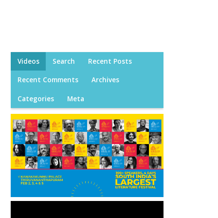
Videos
Search
Recent Posts
Recent Comments
Archives
Categories
Meta