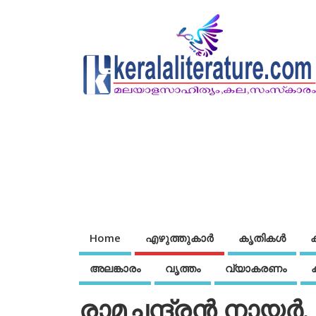
Home
എഴുത്തുകാര്‍
കൃതികൾ
അലങ്കാരം
വൃത്തം
വ്യാകരണം
രാമചന്ദ്രന്‍ നായര്‍. ജ