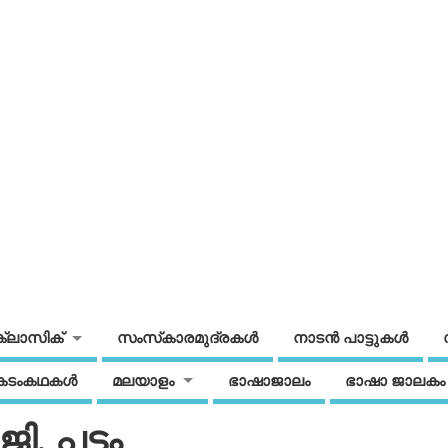
ക്ലാസിക്
സംസ്‌കാരമുദ്രകള്‍
നാടന്‍ പാട്ടുകള്‍
കടംകഥകള്‍
മലയാളം
ഭാഷാജാലം
ഭാഷാ ജാലകം
ി. പട്ടം