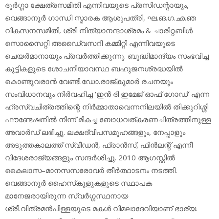
ദുര്‍ഗ്ഗാ ക്ഷേത്രസമിതി എന്നിവയുടെ പ്രസിഡന്റായും,
വെങ്ങാനൂര്‍ ഗാന്ധി സ്മാരക ആശുപത്രി, ഘ.ങ.ഗ.ഛ.ഞ
വികസനസമിതി, ശ്രീ നിത്യാനന്ദാശ്രമം & ചാരിറ്റബിള്‍
സൊസൈറ്റി അഡൈ്വസറി കമ്മിറ്റി എന്നിവയുടെ
ചെയര്‍മാനായും പ്രവര്‍ത്തിക്കുന്നു. ബുദ്ധിമാന്ദ്യം സംഭവിച്ച
കുട്ടികളുടെ ശോചനീയാവസ്ഥ ബഹുജനശ്രദ്ധയില്‍
കൊണ്ടുവരാന്‍ വേണ്ടി.ഡോ.രാജ്കുമാര്‍ രചനയും
സംവിധാനവും നിര്‍വഹിച്ച 'ഇന്‍ ദി ഇമേജ് ഓഫ് ഗോഡ്' എന്ന
ഹ്രസ്വചിത്രത്തിന്റെ നിര്‍മ്മാതാവെന്നനിലയില്‍ തിക്കുറിശ്ശി
ഫൗണ്ടേഷനില്‍ നിന്ന് മികച്ച ബോധവത്കരണചിത്രത്തിനുള്ള
അവാര്‍ഡ് ലഭിച്ചു. ലക്ഷദ്വീപസമൂഹങ്ങളും, നേപ്പാളും
അടുത്തകാലത്ത് സ്വീഡന്‍, ഫ്രാന്‍സ്, ഫിന്‍ലന്റ് എന്നീ
വിദേശരാജ്യങ്ങളും സന്ദര്‍ശിച്ചു. 2010 ആഗസ്റ്റില്‍
കൈലാസ–മാനസസരോവര്‍ തീര്‍ത്ഥാടനം നടത്തി.
വെങ്ങാനൂര്‍ ഹൈസ്‌കൂളുകളുടെ സ്ഥാപക
മാനേജരായിരുന്ന സ്വര്‍ഗ്ഗസ്ഥനായ
ശ്രീ.വിത്രമന്‍പിള്ളയുടെ മകള്‍ വിമലാദേവിയാണ് ഭാര്യ.