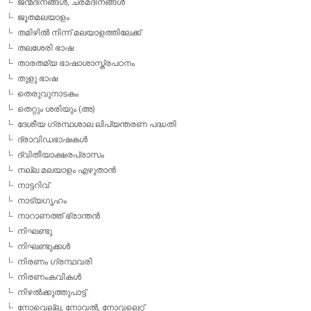
ജന്മദിനങ്ങള്‍, ചരമദിനങ്ങള്‍
ജൂതമലയാളം
തമിഴില്‍ നിന്ന് മലയാളത്തിലേക്ക്
തലശേരി ഭാഷ
താരതമ്യ ഭാഷാശാസ്ത്രപഠനം
തുളു ഭാഷ
തെരുവുനാടകം
തെറ്റും ശരിയും (അ)
ദേശീയ ഗ്രന്ഥശാല ലിപ്യന്തരണ പദ്ധതി
ദ്രാവിഡഭാഷകള്‍
ദ്വിതീയാക്ഷരപ്രാസം
നല്ല മലയാളം എഴുതാന്‍
നാട്ടറിവ്
നാട്യഗൃഹം
നാറാണത്ത് ഭ്രാന്തന്‍
നിഘണ്ടു
നിഘണ്ടുക്കള്‍
നിരണം ഗ്രന്ഥവരി
നിരണംകവികള്‍
നിഴല്‍ക്കുത്തുപാട്ട്
നോവെല്ല, നോവല്‍, നോവലെറ്റ്