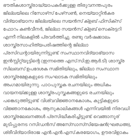
ഭൗതികശാസ്ത്രാദ്ധ്യാപകര്‍ക്കുള്ള തിരുവനന്തപുരം
ജില്ലയിലെ റിസോഴ്‌സ് പേഴ്‌സണ്‍, നെയ്യാറ്റിന്‍കര
വിദ്യാഭ്യാസ ജില്ലയിലെ സയന്‍സ് ക്‌ളബ് ഫിസിക്‌സ്
ഫോറം കണ്‍വീനര്‍, ജില്ലാ സയന്‍സ് ക്‌ളബ് സെക്രട്ടറി
എന്നീ നിലകളില്‍ പ്രവര്‍ത്തിച്ചു. രണ്ടു വര്‍ഷക്കാലം
ശാസ്ത്രസാഹിത്യപരിഷത്തിന്റെ ജില്ലാ
പ്രസിഡന്റായിരുന്നിട്ടുണ്ട്. സംസ്ഥാനവിദ്യാഭ്യാസ
ഇന്‍സ്റ്റിറ്റ്യൂട്ടിന്റെ (ഇന്നത്തെ എസ്.സി.ഇ.ആര്‍.ടി) ശാസ്ത്ര
സിലബസ് ഉപദേശക സമിതിയിലും, ജില്ലാ സംസ്ഥാന
ശാസ്ത്രമേളകളുടെ സംഘാടക സമിതിയിലും
അംഗമായിരുന്നു. പാഠപുസ്തക രചനയിലും അധികം
വായനയ്ക്കുള്ള ശാസ്ത്രപുസ്തകങ്ങളുടെ രചനയിലും
പങ്കെടുത്തിട്ടുണ്ട്. വിശ്വവിജ്ഞാനകോശം, കുട്ടികളുടെ
വിജ്ഞാനകോശം, ആനുകാലികങ്ങള്‍ എന്നിവയില്‍ നിരവധി
ശാസ്ത്രലേഖനങ്ങള്‍ പ്രസിദ്ധീകരിച്ചിട്ടുണ്ട്. വെങ്ങാനൂര്
മുടിപ്പുരനട റസിഡന്‍സ് അസേ്‌സാസ്‌സിയേഷന്‍(ഘഝഅ),
ശ്രീവിദ്യാദിരാജ എന്‍.എന്‍.എസ്.കരയോഗം, ഊരവിളാകം