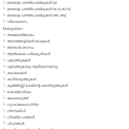
മലയാള പഴഞ്ചൊല്ലുകള്‍ (മ)
മലയാള പഴഞ്ചൊല്ലുകള്‍ (ര,വ,ശ,സ)
മലയാള പഴഞ്ചൊല്ലുകൾ (അ, ആ)
വ്യാകരണം
Malayalam
അക്ഷരശ്ലോകം
അനത്തോളിയന്‍ ഭാഷകള്‍
അന്താദിപ്രാസം
ആദ്യകാല പദ്യകൃതികള്‍
എഴുത്തുകളരി
എഴുത്തുകാരും തൂലികാനാമവും
കടംകഥകള്‍
കവിതാമുത്തുകള്‍
കുഞ്ഞിണ്ണി മാഷിന്റെ മൊഴിമുത്തുകള്‍
കൊല്ലവര്‍ഷം
കോലെഴുത്ത്
ഗൂഢാലേഖനവിദ്യ
ഗ്രന്ഥലിപി
ഗ്രാമ്യ പദങ്ങള്‍
ചിഹ്നങ്ങള്‍