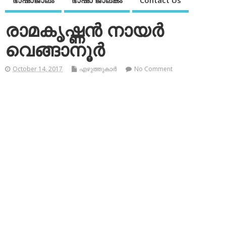
ഭാഷാജാലം
ഭാഷാ ജാലകം
Contact Us
രാമകൃഷ്ണന്‍ നായര്‍
വെങ്ങാനൂര്‍
October 14, 2017
എഴുത്തുകാര്‍
No Comment