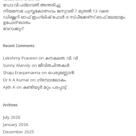
ഡോ.വി.പദ്മാവതി അന്തരിച്ചു
നിയമസഭ പുസ്തകോത്സവം ജനുവരി 7 മുതല്‍ 13 വരെ
ഡിക്ഷ്ണറി ഓഫ് ഇംഗ്ലിഷ് ഫോര്‍ ദ സ്പീക്കേഴ്‌സ് ഓഫ് മലയാളം
ഉപോദ്ഘാതം
വേറാക്കൂറ്
Recent Comments
Lekshmy Praveen
on
കനകലത. വി. വി
Sunny Alanoly
on
ജീവിതചിന്തകള്‍
Shaju Eranjamanna
on
പെരുമണ്ണാന്‍
Dr K A Kumar
on
ഗ്രന്ഥാലോകം
Ajith A
on
കണ്ടിയൂര്‍ മറ്റം പടപ്പാട്ട്‌
Archives
July 2026
January 2026
December 2025