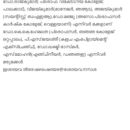
ഡോ.രാജ്കുമാര്‍( പ്രൊഫ. വികേ്ടാറിയ കോളേജ്,
പാലക്കാട്), വിജയ്കുമാര്‍(മാനേജര്‍, ഞആട), അജയ്കുമാര്‍
(സയന്റിസ്റ്റ്, ഝഏഇആ),ഡോ.മഞ്ജു (അസോ.പ്രൊഫസര്‍
കാര്‍ഷിക കോളേജ്, വെള്ളയാണി) എന്നിവര്‍ മക്കളാണ്.
ഡോ.കെ.കെ.ഹേമലത (പ്രൊഫസര്‍, ങഞഞ കോളേജ്
ഒറ്റപ്പാലം), പി.എസ്.ജയശ്രീ (കഋച എംപേ്‌ളായ്‌മെന്റ്
എക്‌സ്‌ചേഞ്ച്), ഡോ.ലക്ഷ്മി ഭാസ്‌കര്‍,
എസ്.മോഹന്‍(എഞ്ചിനീയര്‍, ഡഞഞഇ) എന്നിവര്‍
മരുമക്കള്‍.
ഋശദയവ ല്‍ഭഴഷഴലഷദയഴ@ഭശദയവ.നസശ