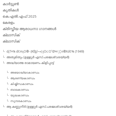
കാര്‍ട്ടൂണ്‍
കൃതികള്‍
കെ.എല്‍.എഫ് 2025
കേരളം
ക്രിസ്തീയ ആരാധനാ ഗാനങ്ങള്‍
ക്ലാസിക്‌
ക്ലാസിക്
d¡T¤¼ d¢m¡O®- (KßJ¡l¬«) jOc:O¹Ø¤r J¦n®Xd¢¾ (1949)
അതുമിതും (ഉള്ളൂര്‍ എസ്.പരമേശ്വരയ്യര്‍)
അദ്ധ്യാത്മ രാമായണം കിളിപ്പാട്ട്‌
അയോദ്ധ്യാകാണ്ഡം
ആരണ്യകാണ്ഡം
കിഷ്കിന്ധകാണ്ഡം
ബാലകാണ്ഡം
യൂദ്ധകാണ്ഡം
സുന്ദരകാണ്ഡം
ആ കണ്ണുനീര്‍ (ഉള്ളൂര്‍ എസ്.പരമേശ്വരയ്യര്‍)