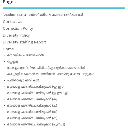
Pages
‘മാര്‍ത്താണ്ഡവര്‍മ്മ’ യിലെ കഥാപാത്രങ്ങള്‍
Contact Us
Correction Policy
Diversity Policy
Diversity staffing Report
Home
ഒരായിരം പഴഞ്ചൊല്‍
ഒറ്റപ്പദം
കേരളപാണിനീയം പീഠിക (എ.ആര്‍.രാജരാജവര്‍മ)
തച്ചോളി ഒതേനൻ പൊന്നിയൻ പടയ്‌ക്കു പോയ പാട്ടുകഥ
പതിനെട്ടരക്കവികള്‍
മലയാള പഴഞ്ചൊല്ലുകള്‍ (ഇ,ഈ)
മലയാള പഴഞ്ചൊല്ലുകള്‍ (ഉ,ഊ,എ)
മലയാള പഴഞ്ചൊല്ലുകള്‍ (ക)
മലയാള പഴഞ്ചൊല്ലുകള്‍ (ച)
മലയാള പഴഞ്ചൊല്ലുകള്‍ (ത)
മലയാള പഴഞ്ചൊല്ലുകള്‍ (ന)
മലയാള പഴഞ്ചൊല്ലുകള്‍ (പ,ബ,ഭ)