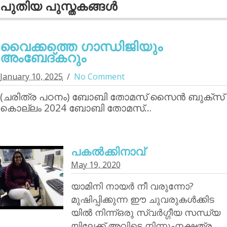
പുതിയ പുസ്തകങ്ങള്‍
വൈക്കത്തെ ഗാന്ധിജിയും
അംബേദ്കറും
January 10, 2025
No Comment
(ചരിത്ര പഠനം) ബോബി തോമസ് സൈന്‍ ബുക്‌സ്
കൊല്ലം 2024 ബോബി തോമസ്…
പകൽക്കിനാവ്‌
May 19, 2020
യാമിനി നായര്‍ നീ വരുന്നോ?
മുഷിപ്പിക്കുന്ന ഈ ചുവരുകൾക്കിട
യിൽ നിന്ന്ഒരു സ്വർഗ്ഗീയ സന്ധ്യ
യിലേക്ക്,അവിടെ നിന്നുംനക്ഷത്ര…