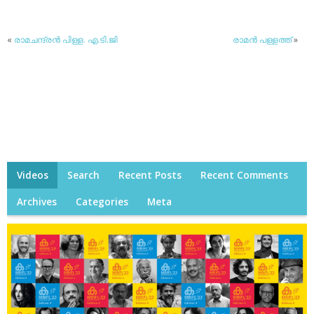
«
രാമചന്ദ്രന്‍ പിള്ള. എ.ടി.ജി
രാമന്‍ പള്ളത്ത്
»
Videos
Search
Recent Posts
Recent Comments
Archives
Categories
Meta