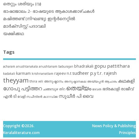
തെറ്റും ശരിയും (വ)
ഭാഷാജാലം 2- ഭാഷയുടെ ആകാശക്കാഴ്ചകള്‍
മഷിത്തണ്ട് (നിഘണ്ടു) ഇന്റര്‍നെറ്റില്‍
മാര്‍ക്‌സിസ്റ്റ് പദാവലി
യക്ഷിക്കഥ
Tags
gopu pattithara
bhadrakali
acharam
anushtanakala
anushtanam
baburajan
sudheer p.y
t.r. rajesh
karmam
rajeev n.t
kadakali
krishnanattam
theyyam
കഥകളി
thira
അനുഷ്ഠാനം
veli
അനുഷ്ഠാനകല
അയ്യപ്പന്‍
ആചാരം
തെയ്യം
ഗോപു പട്ടിത്തറ
ഭദ്രകാളി
രാജീവ്
ചങ്ങമ്പുഴ
തിറ
ദേവത
സുധീര്‍ പി വൈ
എൻ ടി
വേളി
സചീന്ദ്രന്‍ കാറഡ്ക്ക
Copyright ©2026.
News Policy & Publishing
Keralaliterature.com
Principles