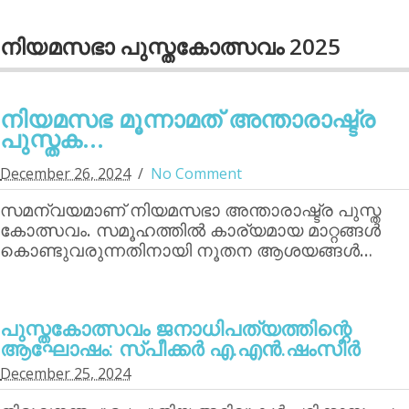
നിയമസഭാ പുസ്തകോത്സവം 2025
നിയമസഭ മൂന്നാമത് അന്താരാഷ്ട്ര
പുസ്തക...
December 26, 2024
No Comment
സമന്വയമാണ് നിയമസഭാ അന്താരാഷ്ട്ര പുസ്ത
കോത്സവം. സമൂഹത്തില്‍ കാര്യമായ മാറ്റങ്ങള്‍
കൊണ്ടുവരുന്നതിനായി നൂതന ആശയങ്ങള്‍…
പുസ്തകോത്സവം ജനാധിപത്യത്തിന്റെ
ആഘോഷം: സ്പീക്കര്‍ എ.എന്‍.ഷംസീര്‍
December 25, 2024