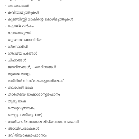
കടംകഥകള്‍
കവിതാമുത്തുകള്‍
കുഞ്ഞിണ്ണി മാഷിന്റെ മൊഴിമുത്തുകള്‍
കൊല്ലവര്‍ഷം
കോലെഴുത്ത്
ഗൂഢാലേഖനവിദ്യ
ഗ്രന്ഥലിപി
ഗ്രാമ്യ പദങ്ങള്‍
ചിഹ്നങ്ങള്‍
ജന്മദിനങ്ങള്‍, ചരമദിനങ്ങള്‍
ജൂതമലയാളം
തമിഴില്‍ നിന്ന് മലയാളത്തിലേക്ക്
തലശേരി ഭാഷ
താരതമ്യ ഭാഷാശാസ്ത്രപഠനം
തുളു ഭാഷ
തെരുവുനാടകം
തെറ്റും ശരിയും (അ)
ദേശീയ ഗ്രന്ഥശാല ലിപ്യന്തരണ പദ്ധതി
ദ്രാവിഡഭാഷകള്‍
ദ്വിതീയാക്ഷരപ്രാസം