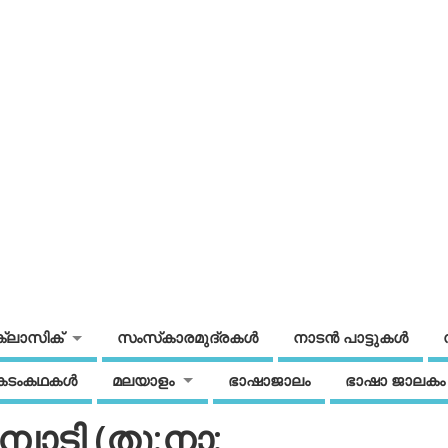
ക്ലാസിക്
സംസ്‌കാരമുദ്രകള്‍
നാടന്‍ പാട്ടുകള്‍
കടംകഥകള്‍
മലയാളം
ഭാഷാജാലം
ഭാഷാ ജാലകം
പാടി (തൂ:നാ: