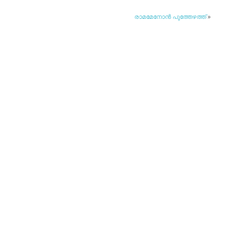
രാമമേനോന്‍ പുത്തേഴത്ത്
»