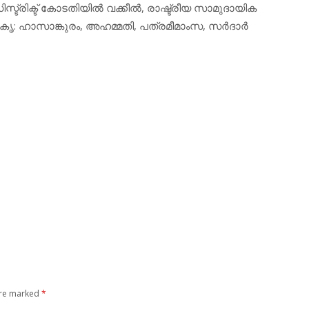
്ട്രിക്ട് കോടതിയില്‍ വക്കീല്‍, രാഷ്ട്രീയ സാമുദായിക
തനം. കൃ: ഹാസാങ്കുരം, അഹമ്മതി, പത്രമീമാംസ, സര്‍ദാര്‍
are marked
*