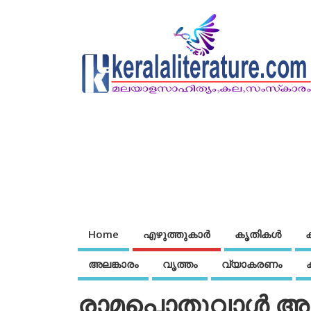
Home
എഴുത്തുകാര്‍
കൃതികൾ
അലങ്കാരം
വൃത്തം
വ്യാകരണം
രാമപ്പൊതുവാള്‍ അമ്