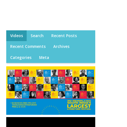
Videos
Search
Recent Posts
Recent Comments
Archives
Categories
Meta