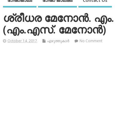
ഭാഷാജാലം
ഭാഷാ ജാലകം
Contact Us
ശ്രീധര മേനോന്‍. എം.
(എം.എസ്. മേനോന്‍)
October 14, 2017
എഴുത്തുകാര്‍
No Comment