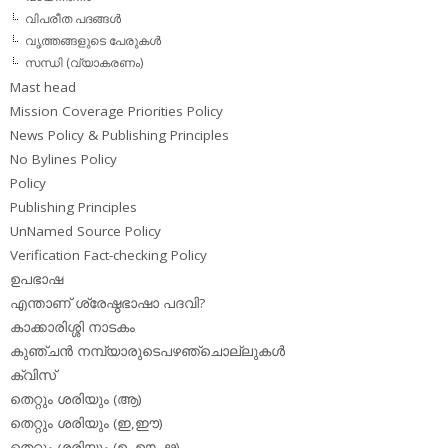
വിപരീത പദങ്ങള്‍
വൃത്തങ്ങളുടെ പേരുകള്‍
സന്ധി (വ്യാകരണം)
Mast head
Mission Coverage Priorities Policy
News Policy & Publishing Principles
No Bylines Policy
Policy
Publishing Principles
UnNamed Source Policy
Verification Fact-checking Policy
ഉപഭാഷ
എന്താണ് ശ്രേഷ്ഠഭാഷാ പദവി?
കാക്കാരിശ്ശി നാടകം
കുഞ്ചന്‍ നമ്പ്യാരുടെപഴഞ്ചൊല്ലുകള്‍
ക്വിസ്
തെറ്റും ശരിയും (ആ)
തെറ്റും ശരിയും (ഇ,ഈ)
തെറ്റും ശരിയും (ഉ, ഊ, ഋ)