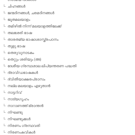
ചിഹ്നങ്ങള്‍
ജന്മദിനങ്ങള്‍, ചരമദിനങ്ങള്‍
ജൂതമലയാളം
തമിഴില്‍ നിന്ന് മലയാളത്തിലേക്ക്
തലശേരി ഭാഷ
താരതമ്യ ഭാഷാശാസ്ത്രപഠനം
തുളു ഭാഷ
തെരുവുനാടകം
തെറ്റും ശരിയും (അ)
ദേശീയ ഗ്രന്ഥശാല ലിപ്യന്തരണ പദ്ധതി
ദ്രാവിഡഭാഷകള്‍
ദ്വിതീയാക്ഷരപ്രാസം
നല്ല മലയാളം എഴുതാന്‍
നാട്ടറിവ്
നാട്യഗൃഹം
നാറാണത്ത് ഭ്രാന്തന്‍
നിഘണ്ടു
നിഘണ്ടുക്കള്‍
നിരണം ഗ്രന്ഥവരി
നിരണംകവികള്‍