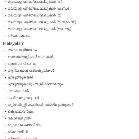
മലയാള പഴഞ്ചൊല്ലുകള്‍ (ന)
മലയാള പഴഞ്ചൊല്ലുകള്‍ (പ,ബ,ഭ)
മലയാള പഴഞ്ചൊല്ലുകള്‍ (മ)
മലയാള പഴഞ്ചൊല്ലുകള്‍ (ര,വ,ശ,സ)
മലയാള പഴഞ്ചൊല്ലുകൾ (അ, ആ)
വ്യാകരണം
Malayalam
അക്ഷരശ്ലോകം
അനത്തോളിയന്‍ ഭാഷകള്‍
അന്താദിപ്രാസം
ആദ്യകാല പദ്യകൃതികള്‍
എഴുത്തുകളരി
എഴുത്തുകാരും തൂലികാനാമവും
കടംകഥകള്‍
കവിതാമുത്തുകള്‍
കുഞ്ഞിണ്ണി മാഷിന്റെ മൊഴിമുത്തുകള്‍
കൊല്ലവര്‍ഷം
കോലെഴുത്ത്
ഗൂഢാലേഖനവിദ്യ
ഗ്രന്ഥലിപി
ഗ്രാമ്യ പദങ്ങള്‍