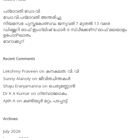
പദ്മാവതി ഡോ.വി.
ഡോ.വി.പദ്മാവതി അന്തരിച്ചു
നിയമസഭ പുസ്തകോത്സവം ജനുവരി 7 മുതല്‍ 13 വരെ
ഡിക്ഷ്ണറി ഓഫ് ഇംഗ്ലിഷ് ഫോര്‍ ദ സ്പീക്കേഴ്‌സ് ഓഫ് മലയാളം
ഉപോദ്ഘാതം
വേറാക്കൂറ്
Recent Comments
Lekshmy Praveen
on
കനകലത. വി. വി
Sunny Alanoly
on
ജീവിതചിന്തകള്‍
Shaju Eranjamanna
on
പെരുമണ്ണാന്‍
Dr K A Kumar
on
ഗ്രന്ഥാലോകം
Ajith A
on
കണ്ടിയൂര്‍ മറ്റം പടപ്പാട്ട്‌
Archives
July 2026