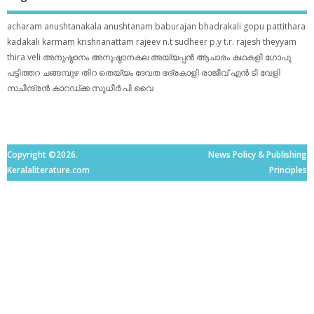
acharam
anushtanakala
anushtanam
baburajan
bhadrakali
gopu pattithara
kadakali
karmam
krishnanattam
rajeev n.t
sudheer p.y
t.r. rajesh
theyyam
thira
veli
അനുഷ്ഠാനം
അനുഷ്ഠാനകല
അയ്യപ്പന്‍
ആചാരം
കഥകളി
ഗോപു
പട്ടിത്തറ
ചങ്ങമ്പുഴ
തിറ
തെയ്യം
ദേവത
ഭദ്രകാളി
രാജീവ് എൻ ടി
വേളി
സചീന്ദ്രന്‍ കാറഡ്ക്ക
സുധീര്‍ പി വൈ
Copyright ©2026.
News Policy & Publishing
Keralaliterature.com
Principles