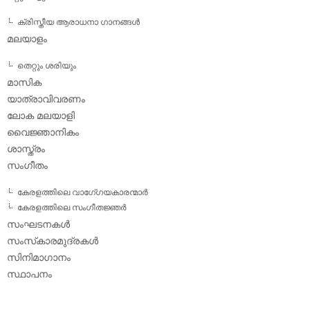
ക്രിസ്തീയ ആരാധനാ ഗാനങ്ങള്‍
മലയാളം
തെറ്റും ശരിയും
മാസിക
യാത്രാവിവരണം
ലോക മലയാളി
വൈജ്ഞാനികം
ശാസ്ത്രം
സംഗീതം
കേരളത്തിലെ വാഗേ്ഗയകാരന്മാര്‍
കേരളത്തിലെ സംഗീതജ്ഞര്‍
സംഘടനകള്‍
സംസ്‌കാരമുദ്രകള്‍
സിനിമാഗാനം
സ്ഥാപനം