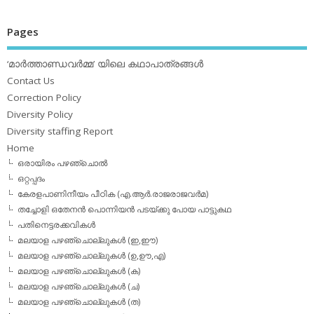
Pages
‘മാര്‍ത്താണ്ഡവര്‍മ്മ’ യിലെ കഥാപാത്രങ്ങള്‍
Contact Us
Correction Policy
Diversity Policy
Diversity staffing Report
Home
ഒരായിരം പഴഞ്ചൊല്‍
ഒറ്റപ്പദം
കേരളപാണിനീയം പീഠിക (എ.ആര്‍.രാജരാജവര്‍മ)
തച്ചോളി ഒതേനൻ പൊന്നിയൻ പടയ്‌ക്കു പോയ പാട്ടുകഥ
പതിനെട്ടരക്കവികള്‍
മലയാള പഴഞ്ചൊല്ലുകള്‍ (ഇ,ഈ)
മലയാള പഴഞ്ചൊല്ലുകള്‍ (ഉ,ഊ,എ)
മലയാള പഴഞ്ചൊല്ലുകള്‍ (ക)
മലയാള പഴഞ്ചൊല്ലുകള്‍ (ച)
മലയാള പഴഞ്ചൊല്ലുകള്‍ (ത)