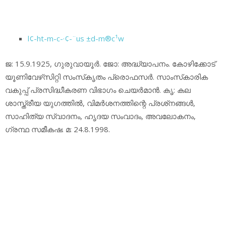
l¢-ht-m-c-·¢-¨us ±d-m®c¹w
ജ: 15.9.1925, ഗുരുവായൂര്‍. ജോ: അദ്ധ്യാപനം. കോഴിക്കോട്
യൂണിവേഴ്‌സിറ്റി സംസ്‌കൃതം പ്രൊഫസര്‍. സാംസ്‌കാരിക
വകുപ്പ് പ്രസിദ്ധീകരണ വിഭാഗം ചെയര്‍മാന്‍. കൃ: കല
ശാസ്ത്രീയ യുഗത്തില്‍, വിമര്‍ശനത്തിന്റെ പ്രശ്‌നങ്ങള്‍,
സാഹിത്യ സ്വാദനം, ഹൃദയ സംവാദം, അവലോകനം,
ഗ്രന്ഥ സമീകഷ. മ: 24.8.1998.