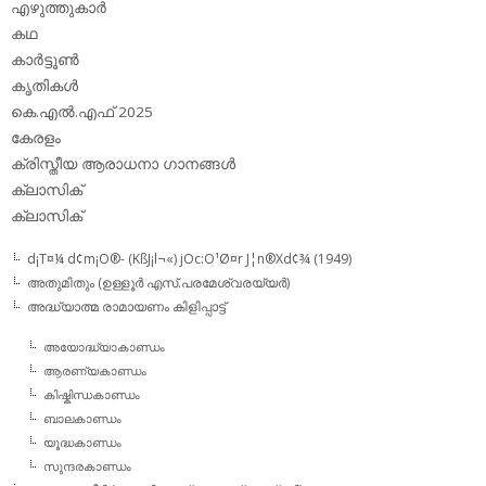
എഴുത്തുകാര്‍
കഥ
കാര്‍ട്ടൂണ്‍
കൃതികള്‍
കെ.എല്‍.എഫ് 2025
കേരളം
ക്രിസ്തീയ ആരാധനാ ഗാനങ്ങള്‍
ക്ലാസിക്‌
ക്ലാസിക്
d¡T¤¼ d¢m¡O®- (KßJ¡l¬«) jOc:O¹Ø¤r J¦n®Xd¢¾ (1949)
അതുമിതും (ഉള്ളൂര്‍ എസ്.പരമേശ്വരയ്യര്‍)
അദ്ധ്യാത്മ രാമായണം കിളിപ്പാട്ട്‌
അയോദ്ധ്യാകാണ്ഡം
ആരണ്യകാണ്ഡം
കിഷ്കിന്ധകാണ്ഡം
ബാലകാണ്ഡം
യൂദ്ധകാണ്ഡം
സുന്ദരകാണ്ഡം