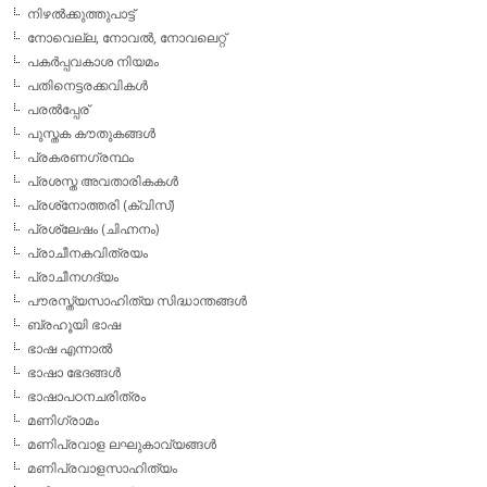
നിഴല്‍ക്കുത്തുപാട്ട്
നോവെല്ല, നോവല്‍, നോവലെറ്റ്
പകര്‍പ്പവകാശ നിയമം
പതിനെട്ടരക്കവികള്‍
പരല്‍പ്പേര്
പുസ്തക കൗതുകങ്ങള്‍
പ്രകരണഗ്രന്ഥം
പ്രശസ്ത അവതാരികകള്‍
പ്രശ്‌നോത്തരി (ക്വിസ്)
പ്രശ്ലേഷം (ചിഹ്നനം)
പ്രാചീനകവിത്രയം
പ്രാചീനഗദ്യം
പൗരസ്ത്യസാഹിത്യ സിദ്ധാന്തങ്ങള്‍
ബ്രഹൂയി ഭാഷ
ഭാഷ എന്നാല്‍
ഭാഷാ ഭേദങ്ങള്‍
ഭാഷാപഠനചരിത്രം
മണിഗ്രാമം
മണിപ്രവാള ലഘുകാവ്യങ്ങള്‍
മണിപ്രവാളസാഹിത്യം