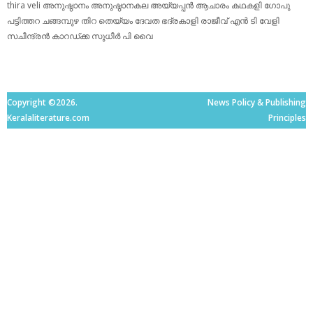
thira
veli
അനുഷ്ഠാനം
അനുഷ്ഠാനകല
അയ്യപ്പന്‍
ആചാരം
കഥകളി
ഗോപു
പട്ടിത്തറ
ചങ്ങമ്പുഴ
തിറ
തെയ്യം
ദേവത
ഭദ്രകാളി
രാജീവ് എൻ ടി
വേളി
സചീന്ദ്രന്‍ കാറഡ്ക്ക
സുധീര്‍ പി വൈ
Copyright ©2026.
News Policy & Publishing
Keralaliterature.com
Principles