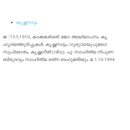
കൃഷ്ണനാട്ടം
ജ : 15.5.1910, കാക്കശേ്ശരി. ജോ: അദ്ധ്യാപനം. കൃ:
ഹൃദയത്തുടിപ്പുകള്‍, കൃഷ്ണനാട്ടം, ഗുരുവായുപുരേഗ
സുപ്രഭാതം, കൃഷ്ണഗീതി (വിവ.). പു: സാഹിത്യ നിപുണ
ബിരുദവും സാഹിത്യ രത്‌ന ബഹുമതിയും. മ: 1.10.1994.