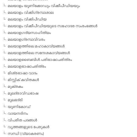
മലയാളം യൂണിക്കോഡും വിക്കീപീഡിയയും
മലയാളം വിക്കിഗ്രന്ഥശാല
മലയാളം വിക്കിപീഡിയ
മലയാളം വിക്കീപീഡിയയുടെ സഹോദര സംരംഭങ്ങള്‍
മലയാളഗദ്യസാഹിത്യം
മലയാളഗ്രന്ഥവിവരം
മലയാളത്തിലെ മഹാകാവ്യങ്ങള്‍
മലയാളത്തിലെ സന്ദേശകാവ്യങ്ങള്‍
മലയാളബൈബിള്‍ പരിഭാഷാചരിത്രം
മലയാളഭാഷാചരിത്രം
മിശ്രഭാഷാ വാദം
മിസ്റ്റിക് കവിതകള്‍
മുക്തകം
മൂലദ്രാവിഡഭാഷ
മൂലഭദ്രി
യൂണികോഡ്
വായനദിനം
വിപരീത പദങ്ങള്‍
വൃത്തങ്ങളുടെ പേരുകള്‍
സന്ധി (വ്യാകരണം)