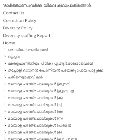
‘മാര്‍ത്താണ്ഡവര്‍മ്മ’ യിലെ കഥാപാത്രങ്ങള്‍
Contact Us
Correction Policy
Diversity Policy
Diversity staffing Report
Home
ഒരായിരം പഴഞ്ചൊല്‍
ഒറ്റപ്പദം
കേരളപാണിനീയം പീഠിക (എ.ആര്‍.രാജരാജവര്‍മ)
തച്ചോളി ഒതേനൻ പൊന്നിയൻ പടയ്‌ക്കു പോയ പാട്ടുകഥ
പതിനെട്ടരക്കവികള്‍
മലയാള പഴഞ്ചൊല്ലുകള്‍ (ഇ,ഈ)
മലയാള പഴഞ്ചൊല്ലുകള്‍ (ഉ,ഊ,എ)
മലയാള പഴഞ്ചൊല്ലുകള്‍ (ക)
മലയാള പഴഞ്ചൊല്ലുകള്‍ (ച)
മലയാള പഴഞ്ചൊല്ലുകള്‍ (ത)
മലയാള പഴഞ്ചൊല്ലുകള്‍ (ന)
മലയാള പഴഞ്ചൊല്ലുകള്‍ (പ,ബ,ഭ)
മലയാള പഴഞ്ചൊല്ലുകള്‍ (മ)
മലയാള പഴഞ്ചൊല്ലുകള്‍ (ര,വ,ശ,സ)