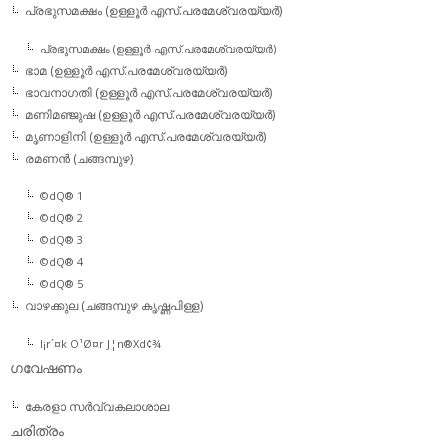
പ്രഭുസമക്ഷം (ഉള്ളൂര്‍ എസ്.പരമേശ്വരയ്യര്‍)
പ്രഭുസമക്ഷം (ഉള്ളൂര്‍ എസ്.പരമേശ്വരയ്യര്‍)
ഭാമ (ഉള്ളൂര്‍ എസ്.പരമേശ്വരയ്യര്‍)
ഭാവനാഗതി (ഉള്ളൂര്‍ എസ്.പരമേശ്വരയ്യര്‍)
മണിമഞ്ജുഷ (ഉള്ളൂര്‍ എസ്.പരമേശ്വരയ്യര്‍)
മൃണാളിനി (ഉള്ളൂര്‍ എസ്.പരമേശ്വരയ്യര്‍)
രമണന്‍ (ചങ്ങമ്പുഴ)
©dQ® 1
©dQ® 2
©dQ® 3
©dQ® 4
©dQ® 5
വാഴക്കുല (ചങ്ങമ്പുഴ കൃഷ്ണപിള്ള)
l¡r´¤k O¹Ø¤r J¦n®Xd¢¾
ഗവേഷണം
കേരളാ സര്‍വ്വകലാശാല
ചരിത്രം