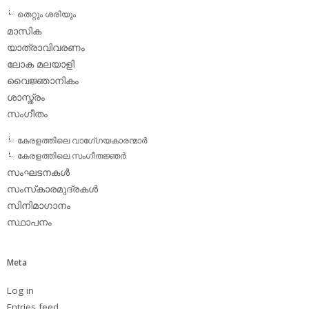
തെറ്റും ശരിയും
മാസിക
യാത്രാവിവരണം
ലോക മലയാളി
വൈജ്ഞാനികം
ശാസ്ത്രം
സംഗീതം
കേരളത്തിലെ വാഗേ്ഗയകാരന്മാര്‍
കേരളത്തിലെ സംഗീതജ്ഞര്‍
സംഘടനകള്‍
സംസ്‌കാരമുദ്രകള്‍
സിനിമാഗാനം
സ്ഥാപനം
Meta
Log in
Entries feed