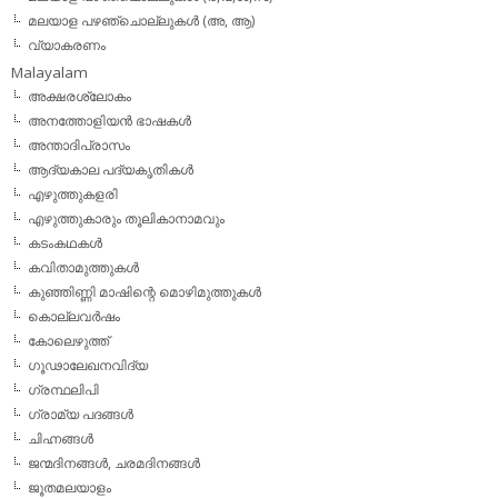
മലയാള പഴഞ്ചൊല്ലുകൾ (അ, ആ)
വ്യാകരണം
Malayalam
അക്ഷരശ്ലോകം
അനത്തോളിയന്‍ ഭാഷകള്‍
അന്താദിപ്രാസം
ആദ്യകാല പദ്യകൃതികള്‍
എഴുത്തുകളരി
എഴുത്തുകാരും തൂലികാനാമവും
കടംകഥകള്‍
കവിതാമുത്തുകള്‍
കുഞ്ഞിണ്ണി മാഷിന്റെ മൊഴിമുത്തുകള്‍
കൊല്ലവര്‍ഷം
കോലെഴുത്ത്
ഗൂഢാലേഖനവിദ്യ
ഗ്രന്ഥലിപി
ഗ്രാമ്യ പദങ്ങള്‍
ചിഹ്നങ്ങള്‍
ജന്മദിനങ്ങള്‍, ചരമദിനങ്ങള്‍
ജൂതമലയാളം