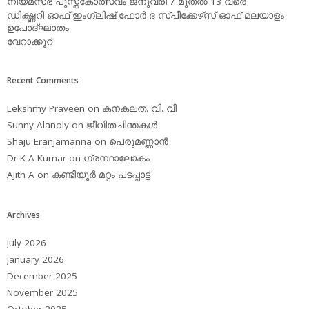
നിയമസഭ പുസ്തകോത്സവം ജനുവരി 7 മുതല്‍ 13 വരെ
ഡിക്ഷ്ണറി ഓഫ് ഇംഗ്ലിഷ് ഫോര്‍ ദ സ്പീക്കേഴ്‌സ് ഓഫ് മലയാളം
ഉപോദ്ഘാതം
വേറാക്കൂറ്
Recent Comments
Lekshmy Praveen
on
കനകലത. വി. വി
Sunny Alanoly
on
ജീവിതചിന്തകള്‍
Shaju Eranjamanna
on
പെരുമണ്ണാന്‍
Dr K A Kumar
on
ഗ്രന്ഥാലോകം
Ajith A
on
കണ്ടിയൂര്‍ മറ്റം പടപ്പാട്ട്‌
Archives
July 2026
January 2026
December 2025
November 2025