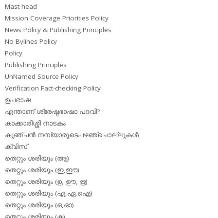
Mast head
Mission Coverage Priorities Policy
News Policy & Publishing Principles
No Bylines Policy
Policy
Publishing Principles
UnNamed Source Policy
Verification Fact-checking Policy
ഉപഭാഷ
എന്താണ് ശ്രേഷ്ഠഭാഷാ പദവി?
കാക്കാരിശ്ശി നാടകം
കുഞ്ചന്‍ നമ്പ്യാരുടെപഴഞ്ചൊല്ലുകള്‍
ക്വിസ്
തെറ്റും ശരിയും (ആ)
തെറ്റും ശരിയും (ഇ,ഈ)
തെറ്റും ശരിയും (ഉ, ഊ, ഋ)
തെറ്റും ശരിയും (എ,ഏ,ഐ)
തെറ്റും ശരിയും (ഒ,ഓ)
തെറ്റും ശരിയും (ക)