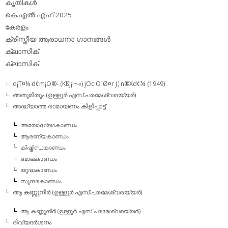
കൃതികള്‍
കെ.എല്‍.എഫ് 2025
കേരളം
ക്രിസ്തീയ ആരാധനാ ഗാനങ്ങള്‍
ക്ലാസിക്‌
ക്ലാസിക്
d¡T¤¼ d¢m¡O®- (KßJ¡l¬«) jOc:O¹Ø¤r J¦n®Xd¢¾ (1949)
അതുമിതും (ഉള്ളൂര്‍ എസ്.പരമേശ്വരയ്യര്‍)
അദ്ധ്യാത്മ രാമായണം കിളിപ്പാട്ട്‌
അയോദ്ധ്യാകാണ്ഡം
ആരണ്യകാണ്ഡം
കിഷ്കിന്ധകാണ്ഡം
ബാലകാണ്ഡം
യൂദ്ധകാണ്ഡം
സുന്ദരകാണ്ഡം
ആ കണ്ണുനീര്‍ (ഉള്ളൂര്‍ എസ്.പരമേശ്വരയ്യര്‍)
ആ കണ്ണുനീര്‍ (ഉള്ളൂര്‍ എസ്.പരമേശ്വരയ്യര്‍)
ദിവ്യദര്‍ശനം