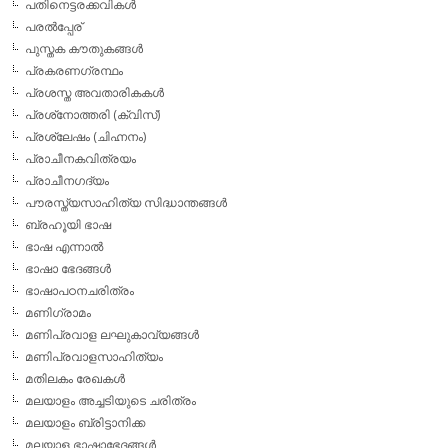
പതിനെട്ടരക്കവികള്‍
പരല്‍പ്പേര്
പുസ്തക കൗതുകങ്ങള്‍
പ്രകരണഗ്രന്ഥം
പ്രശസ്ത അവതാരികകള്‍
പ്രശ്‌നോത്തരി (ക്വിസ്)
പ്രശ്ലേഷം (ചിഹ്നനം)
പ്രാചീനകവിത്രയം
പ്രാചീനഗദ്യം
പൗരസ്ത്യസാഹിത്യ സിദ്ധാന്തങ്ങള്‍
ബ്രഹൂയി ഭാഷ
ഭാഷ എന്നാല്‍
ഭാഷാ ഭേദങ്ങള്‍
ഭാഷാപഠനചരിത്രം
മണിഗ്രാമം
മണിപ്രവാള ലഘുകാവ്യങ്ങള്‍
മണിപ്രവാളസാഹിത്യം
മതിലകം രേഖകള്‍
മലയാളം അച്ചടിയുടെ ചരിത്രം
മലയാളം ബ്രിട്ടാനിക്ക
മലയാള ഭാഷാഭേദങ്ങള്‍