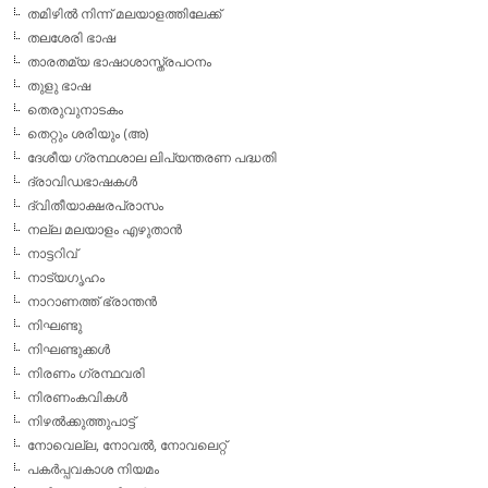
തമിഴില്‍ നിന്ന് മലയാളത്തിലേക്ക്
തലശേരി ഭാഷ
താരതമ്യ ഭാഷാശാസ്ത്രപഠനം
തുളു ഭാഷ
തെരുവുനാടകം
തെറ്റും ശരിയും (അ)
ദേശീയ ഗ്രന്ഥശാല ലിപ്യന്തരണ പദ്ധതി
ദ്രാവിഡഭാഷകള്‍
ദ്വിതീയാക്ഷരപ്രാസം
നല്ല മലയാളം എഴുതാന്‍
നാട്ടറിവ്
നാട്യഗൃഹം
നാറാണത്ത് ഭ്രാന്തന്‍
നിഘണ്ടു
നിഘണ്ടുക്കള്‍
നിരണം ഗ്രന്ഥവരി
നിരണംകവികള്‍
നിഴല്‍ക്കുത്തുപാട്ട്
നോവെല്ല, നോവല്‍, നോവലെറ്റ്
പകര്‍പ്പവകാശ നിയമം