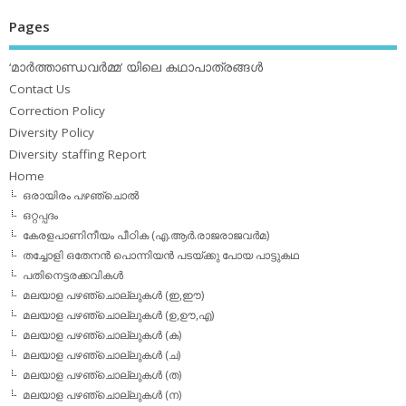
Pages
‘മാര്‍ത്താണ്ഡവര്‍മ്മ’ യിലെ കഥാപാത്രങ്ങള്‍
Contact Us
Correction Policy
Diversity Policy
Diversity staffing Report
Home
ഒരായിരം പഴഞ്ചൊല്‍
ഒറ്റപ്പദം
കേരളപാണിനീയം പീഠിക (എ.ആര്‍.രാജരാജവര്‍മ)
തച്ചോളി ഒതേനൻ പൊന്നിയൻ പടയ്‌ക്കു പോയ പാട്ടുകഥ
പതിനെട്ടരക്കവികള്‍
മലയാള പഴഞ്ചൊല്ലുകള്‍ (ഇ,ഈ)
മലയാള പഴഞ്ചൊല്ലുകള്‍ (ഉ,ഊ,എ)
മലയാള പഴഞ്ചൊല്ലുകള്‍ (ക)
മലയാള പഴഞ്ചൊല്ലുകള്‍ (ച)
മലയാള പഴഞ്ചൊല്ലുകള്‍ (ത)
മലയാള പഴഞ്ചൊല്ലുകള്‍ (ന)