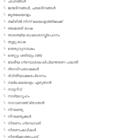
ചിഹ്നങ്ങള്‍
ജന്മദിനങ്ങള്‍, ചരമദിനങ്ങള്‍
ജൂതമലയാളം
തമിഴില്‍ നിന്ന് മലയാളത്തിലേക്ക്
തലശേരി ഭാഷ
താരതമ്യ ഭാഷാശാസ്ത്രപഠനം
തുളു ഭാഷ
തെരുവുനാടകം
തെറ്റും ശരിയും (അ)
ദേശീയ ഗ്രന്ഥശാല ലിപ്യന്തരണ പദ്ധതി
ദ്രാവിഡഭാഷകള്‍
ദ്വിതീയാക്ഷരപ്രാസം
നല്ല മലയാളം എഴുതാന്‍
നാട്ടറിവ്
നാട്യഗൃഹം
നാറാണത്ത് ഭ്രാന്തന്‍
നിഘണ്ടു
നിഘണ്ടുക്കള്‍
നിരണം ഗ്രന്ഥവരി
നിരണംകവികള്‍
നിഴല്‍ക്കുത്തുപാട്ട്