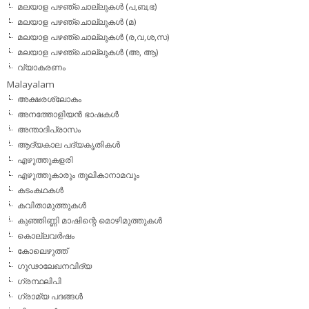
മലയാള പഴഞ്ചൊല്ലുകള്‍ (പ,ബ,ഭ)
മലയാള പഴഞ്ചൊല്ലുകള്‍ (മ)
മലയാള പഴഞ്ചൊല്ലുകള്‍ (ര,വ,ശ,സ)
മലയാള പഴഞ്ചൊല്ലുകൾ (അ, ആ)
വ്യാകരണം
Malayalam
അക്ഷരശ്ലോകം
അനത്തോളിയന്‍ ഭാഷകള്‍
അന്താദിപ്രാസം
ആദ്യകാല പദ്യകൃതികള്‍
എഴുത്തുകളരി
എഴുത്തുകാരും തൂലികാനാമവും
കടംകഥകള്‍
കവിതാമുത്തുകള്‍
കുഞ്ഞിണ്ണി മാഷിന്റെ മൊഴിമുത്തുകള്‍
കൊല്ലവര്‍ഷം
കോലെഴുത്ത്
ഗൂഢാലേഖനവിദ്യ
ഗ്രന്ഥലിപി
ഗ്രാമ്യ പദങ്ങള്‍