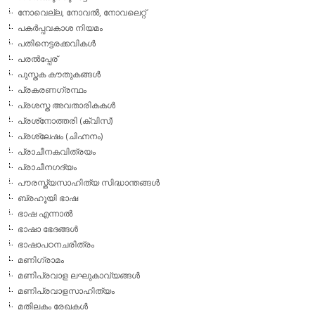
നോവെല്ല, നോവല്‍, നോവലെറ്റ്
പകര്‍പ്പവകാശ നിയമം
പതിനെട്ടരക്കവികള്‍
പരല്‍പ്പേര്
പുസ്തക കൗതുകങ്ങള്‍
പ്രകരണഗ്രന്ഥം
പ്രശസ്ത അവതാരികകള്‍
പ്രശ്‌നോത്തരി (ക്വിസ്)
പ്രശ്ലേഷം (ചിഹ്നനം)
പ്രാചീനകവിത്രയം
പ്രാചീനഗദ്യം
പൗരസ്ത്യസാഹിത്യ സിദ്ധാന്തങ്ങള്‍
ബ്രഹൂയി ഭാഷ
ഭാഷ എന്നാല്‍
ഭാഷാ ഭേദങ്ങള്‍
ഭാഷാപഠനചരിത്രം
മണിഗ്രാമം
മണിപ്രവാള ലഘുകാവ്യങ്ങള്‍
മണിപ്രവാളസാഹിത്യം
മതിലകം രേഖകള്‍