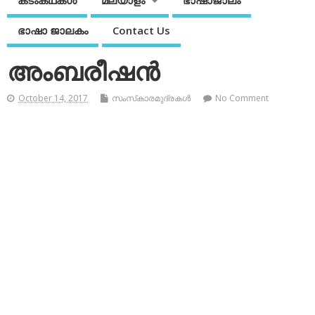
കടംകഥകള്‍
മലയാളം
ഭാഷാജാലം
ഭാഷാ ജാലകം
Contact Us
അംബരീഷന്‍
October 14, 2017
സംസ്‌കാരമുദ്രകള്‍
No Comment