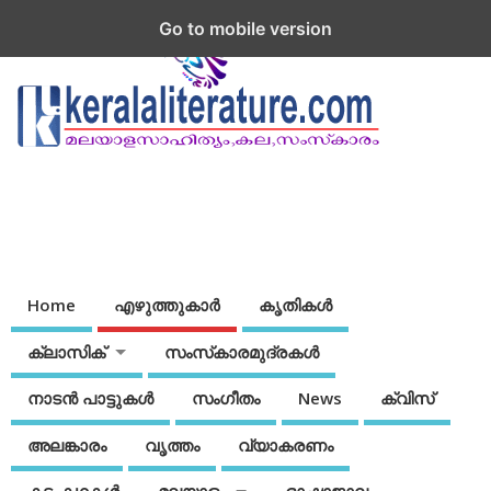
Go to mobile version
Home
എഴുത്തുകാര്‍
കൃതികൾ
ക്ലാസിക്
സംസ്‌കാരമുദ്രകള്‍
നാടന്‍ പാട്ടുകള്‍
സംഗീതം
News
ക്വിസ്
അലങ്കാരം
വൃത്തം
വ്യാകരണം