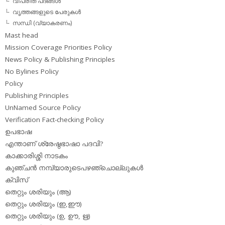
വിപരീത പദങ്ങള്‍
വൃത്തങ്ങളുടെ പേരുകള്‍
സന്ധി (വ്യാകരണം)
Mast head
Mission Coverage Priorities Policy
News Policy & Publishing Principles
No Bylines Policy
Policy
Publishing Principles
UnNamed Source Policy
Verification Fact-checking Policy
ഉപഭാഷ
എന്താണ് ശ്രേഷ്ഠഭാഷാ പദവി?
കാക്കാരിശ്ശി നാടകം
കുഞ്ചന്‍ നമ്പ്യാരുടെപഴഞ്ചൊല്ലുകള്‍
ക്വിസ്
തെറ്റും ശരിയും (ആ)
തെറ്റും ശരിയും (ഇ,ഈ)
തെറ്റും ശരിയും (ഉ, ഊ, ഋ)