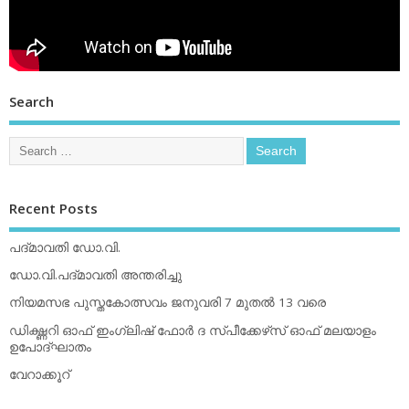
Search
Recent Posts
പദ്മാവതി ഡോ.വി.
ഡോ.വി.പദ്മാവതി അന്തരിച്ചു
നിയമസഭ പുസ്തകോത്സവം ജനുവരി 7 മുതല്‍ 13 വരെ
ഡിക്ഷ്ണറി ഓഫ് ഇംഗ്ലിഷ് ഫോര്‍ ദ സ്പീക്കേഴ്‌സ് ഓഫ് മലയാളം
ഉപോദ്ഘാതം
വേറാക്കൂറ്