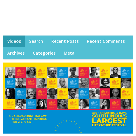
Videos
Search
Recent Posts
Recent Comments
Archives
Categories
Meta