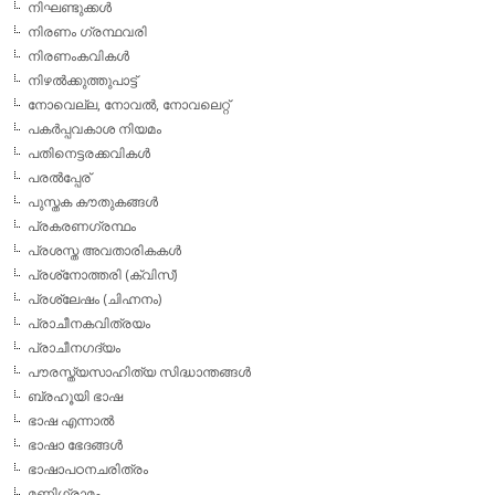
നിഘണ്ടുക്കള്‍
നിരണം ഗ്രന്ഥവരി
നിരണംകവികള്‍
നിഴല്‍ക്കുത്തുപാട്ട്
നോവെല്ല, നോവല്‍, നോവലെറ്റ്
പകര്‍പ്പവകാശ നിയമം
പതിനെട്ടരക്കവികള്‍
പരല്‍പ്പേര്
പുസ്തക കൗതുകങ്ങള്‍
പ്രകരണഗ്രന്ഥം
പ്രശസ്ത അവതാരികകള്‍
പ്രശ്‌നോത്തരി (ക്വിസ്)
പ്രശ്ലേഷം (ചിഹ്നനം)
പ്രാചീനകവിത്രയം
പ്രാചീനഗദ്യം
പൗരസ്ത്യസാഹിത്യ സിദ്ധാന്തങ്ങള്‍
ബ്രഹൂയി ഭാഷ
ഭാഷ എന്നാല്‍
ഭാഷാ ഭേദങ്ങള്‍
ഭാഷാപഠനചരിത്രം
മണിഗ്രാമം