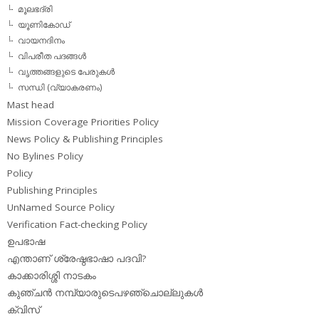
മൂലഭദ്രി
യൂണികോഡ്
വായനദിനം
വിപരീത പദങ്ങള്‍
വൃത്തങ്ങളുടെ പേരുകള്‍
സന്ധി (വ്യാകരണം)
Mast head
Mission Coverage Priorities Policy
News Policy & Publishing Principles
No Bylines Policy
Policy
Publishing Principles
UnNamed Source Policy
Verification Fact-checking Policy
ഉപഭാഷ
എന്താണ് ശ്രേഷ്ഠഭാഷാ പദവി?
കാക്കാരിശ്ശി നാടകം
കുഞ്ചന്‍ നമ്പ്യാരുടെപഴഞ്ചൊല്ലുകള്‍
ക്വിസ്