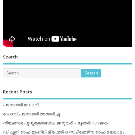
Search
Recent Posts
പദ്മാവതി ഡോ.വി.
ഡോ.വി.പദ്മാവതി അന്തരിച്ചു
നിയമസഭ പുസ്തകോത്സവം ജനുവരി 7 മുതല്‍ 13 വരെ
ഡിക്ഷ്ണറി ഓഫ് ഇംഗ്ലിഷ് ഫോര്‍ ദ സ്പീക്കേഴ്‌സ് ഓഫ് മലയാളം