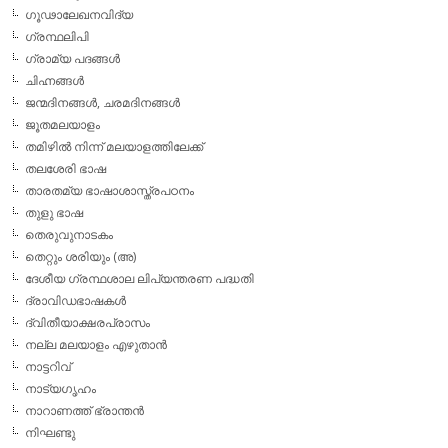
ഗൂഢാലേഖനവിദ്യ
ഗ്രന്ഥലിപി
ഗ്രാമ്യ പദങ്ങള്‍
ചിഹ്നങ്ങള്‍
ജന്മദിനങ്ങള്‍, ചരമദിനങ്ങള്‍
ജൂതമലയാളം
തമിഴില്‍ നിന്ന് മലയാളത്തിലേക്ക്
തലശേരി ഭാഷ
താരതമ്യ ഭാഷാശാസ്ത്രപഠനം
തുളു ഭാഷ
തെരുവുനാടകം
തെറ്റും ശരിയും (അ)
ദേശീയ ഗ്രന്ഥശാല ലിപ്യന്തരണ പദ്ധതി
ദ്രാവിഡഭാഷകള്‍
ദ്വിതീയാക്ഷരപ്രാസം
നല്ല മലയാളം എഴുതാന്‍
നാട്ടറിവ്
നാട്യഗൃഹം
നാറാണത്ത് ഭ്രാന്തന്‍
നിഘണ്ടു