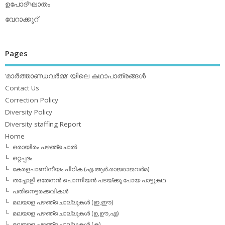
ഉപോദ്ഘാതം
വേറാക്കൂറ്
Pages
‘മാര്‍ത്താണ്ഡവര്‍മ്മ’ യിലെ കഥാപാത്രങ്ങള്‍
Contact Us
Correction Policy
Diversity Policy
Diversity staffing Report
Home
ഒരായിരം പഴഞ്ചൊല്‍
ഒറ്റപ്പദം
കേരളപാണിനീയം പീഠിക (എ.ആര്‍.രാജരാജവര്‍മ)
തച്ചോളി ഒതേനൻ പൊന്നിയൻ പടയ്‌ക്കു പോയ പാട്ടുകഥ
പതിനെട്ടരക്കവികള്‍
മലയാള പഴഞ്ചൊല്ലുകള്‍ (ഇ,ഈ)
മലയാള പഴഞ്ചൊല്ലുകള്‍ (ഉ,ഊ,എ)
മലയാള പഴഞ്ചൊല്ലുകള്‍ (ക)