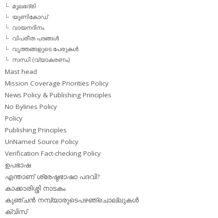
മൂലഭദ്രി
യൂണികോഡ്
വായനദിനം
വിപരീത പദങ്ങള്‍
വൃത്തങ്ങളുടെ പേരുകള്‍
സന്ധി (വ്യാകരണം)
Mast head
Mission Coverage Priorities Policy
News Policy & Publishing Principles
No Bylines Policy
Policy
Publishing Principles
UnNamed Source Policy
Verification Fact-checking Policy
ഉപഭാഷ
എന്താണ് ശ്രേഷ്ഠഭാഷാ പദവി?
കാക്കാരിശ്ശി നാടകം
കുഞ്ചന്‍ നമ്പ്യാരുടെപഴഞ്ചൊല്ലുകള്‍
ക്വിസ്