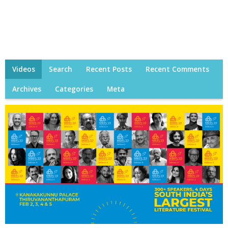
Videos
Search
Recent Posts
Recent Comments
Archives
Categories
Meta