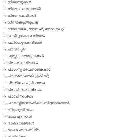
നിഘണ്ടുക്കള്‍
നിരണം ഗ്രന്ഥവരി
നിരണംകവികള്‍
നിഴല്‍ക്കുത്തുപാട്ട്
നോവെല്ല, നോവല്‍, നോവലെറ്റ്
പകര്‍പ്പവകാശ നിയമം
പതിനെട്ടരക്കവികള്‍
പരല്‍പ്പേര്
പുസ്തക കൗതുകങ്ങള്‍
പ്രകരണഗ്രന്ഥം
പ്രശസ്ത അവതാരികകള്‍
പ്രശ്‌നോത്തരി (ക്വിസ്)
പ്രശ്ലേഷം (ചിഹ്നനം)
പ്രാചീനകവിത്രയം
പ്രാചീനഗദ്യം
പൗരസ്ത്യസാഹിത്യ സിദ്ധാന്തങ്ങള്‍
ബ്രഹൂയി ഭാഷ
ഭാഷ എന്നാല്‍
ഭാഷാ ഭേദങ്ങള്‍
ഭാഷാപഠനചരിത്രം
മണിഗ്രാമം