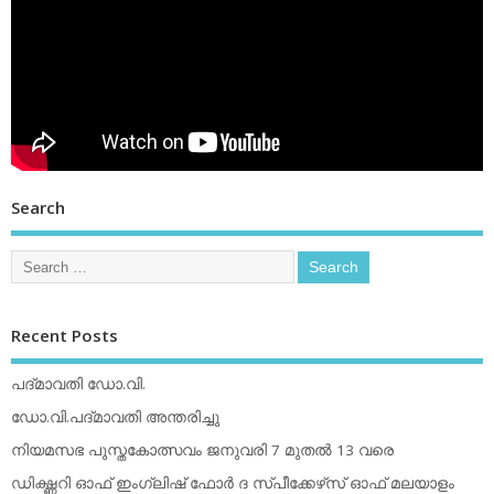
Search
Recent Posts
പദ്മാവതി ഡോ.വി.
ഡോ.വി.പദ്മാവതി അന്തരിച്ചു
നിയമസഭ പുസ്തകോത്സവം ജനുവരി 7 മുതല്‍ 13 വരെ
ഡിക്ഷ്ണറി ഓഫ് ഇംഗ്ലിഷ് ഫോര്‍ ദ സ്പീക്കേഴ്‌സ് ഓഫ് മലയാളം