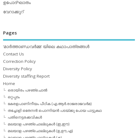
ഉപോദ്ഘാതം
വേറാക്കൂറ്
Pages
‘മാര്‍ത്താണ്ഡവര്‍മ്മ’ യിലെ കഥാപാത്രങ്ങള്‍
Contact Us
Correction Policy
Diversity Policy
Diversity staffing Report
Home
ഒരായിരം പഴഞ്ചൊല്‍
ഒറ്റപ്പദം
കേരളപാണിനീയം പീഠിക (എ.ആര്‍.രാജരാജവര്‍മ)
തച്ചോളി ഒതേനൻ പൊന്നിയൻ പടയ്‌ക്കു പോയ പാട്ടുകഥ
പതിനെട്ടരക്കവികള്‍
മലയാള പഴഞ്ചൊല്ലുകള്‍ (ഇ,ഈ)
മലയാള പഴഞ്ചൊല്ലുകള്‍ (ഉ,ഊ,എ)
മലയാള പഴഞ്ചൊല്ലുകള്‍ (ക)