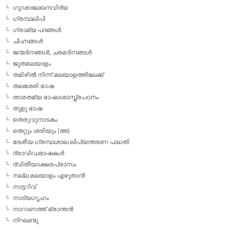
ഗൂഢാലേഖനവിദ്യ
ഗ്രന്ഥലിപി
ഗ്രാമ്യ പദങ്ങള്‍
ചിഹ്നങ്ങള്‍
ജന്മദിനങ്ങള്‍, ചരമദിനങ്ങള്‍
ജൂതമലയാളം
തമിഴില്‍ നിന്ന് മലയാളത്തിലേക്ക്
തലശേരി ഭാഷ
താരതമ്യ ഭാഷാശാസ്ത്രപഠനം
തുളു ഭാഷ
തെരുവുനാടകം
തെറ്റും ശരിയും (അ)
ദേശീയ ഗ്രന്ഥശാല ലിപ്യന്തരണ പദ്ധതി
ദ്രാവിഡഭാഷകള്‍
ദ്വിതീയാക്ഷരപ്രാസം
നല്ല മലയാളം എഴുതാന്‍
നാട്ടറിവ്
നാട്യഗൃഹം
നാറാണത്ത് ഭ്രാന്തന്‍
നിഘണ്ടു