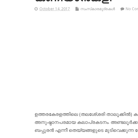
October 14, 2017
സംസ്‌കാരമുദ്രകള്‍
No Co
ഉത്തരകേരളത്തിലെ (തലശേ്ശരി താലൂക്കില്‍) കണിയ
അനുഷ്ഠാനപരമായ കലാപ്രകടനം. അണ്ടലൂര്‍ക്കാവില
ബപ്പുരന്‍ എന്നീ തെയ്യങ്ങളുടെ മുടിവെക്കുന