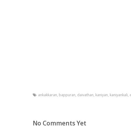
ankakkaran
,
bappuran
,
daivathan
,
kaniyan
,
kaniyankali
,
No Comments Yet